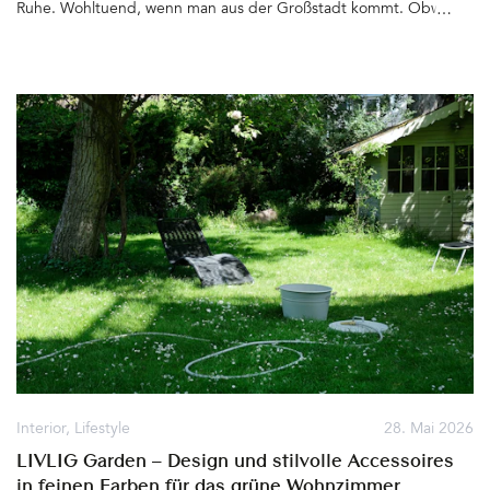
Ruhe. Wohltuend, wenn man aus der Großstadt kommt. Obwohl
Berlin zu einer der grünsten Städte zählt – Hier gibt es Felder,
Wiesen und Wälder bis zum Horizont, die Havel nimmt ihren Lauf,
Torfstiche und Seen laden zum Baden und Wassersport treiben
ein. Die Umgebung ist zum Radfahren ideal. Die Natur beruhigt
die Sinne und umgibt die Ruhesuchenden gleich hinter den
sechs Chalets, deren Name »Greenview« nicht besser hätte
gewählt werden können&hellip
Interior
,
Lifestyle
28. Mai 2026
LIVLIG Garden – Design und stilvolle Accessoires
in feinen Farben für das grüne Wohnzimmer