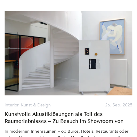
Herbstlicht, das Haus, Garten und die Umgebung so anmutig
erscheinen lässt. In der kommenden dunklen Jahreszeit werden
wir gerne daran und die entspannten Tage in dieser feinen und
ganz besonderen Unterkunft am Wolfgangsee zurückdenken.
Denn die Villa Alma kann nur in bester Erinnerung bleiben&hellip
Interior
,
Kunst & Design
26. Sep. 2025
Kunstvolle Akustiklösungen als Teil des
Raumerlebnisses – Zu Besuch im Showroom von
AKUART, Kopenhagen
In modernen Innenräumen – ob Büros, Hotels, Restaurants oder