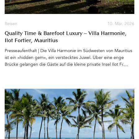
Reisen
10. Mär. 2026
Quality Time & Barefoot Luxury – Villa Harmonie,
Ilot Fortier, Mauritius
Presseaufenthalt | Die Villa Harmonie im Südwesten von Mauritius
ist ein »hidden gem«, ein verstecktes Juwel. Über eine enge
Brücke gelangen die Gäste auf die kleine private Insel Ilot Fortier
nahe des Ortes Black River. Paradiesisch an einer mit Mangroven
bewachsenen Lagune gelegen, erstreckt sich das Grundstück mit
dem von einem tropischen Garten umgebenen Haus bis zum
Wasser. Zwischen den Palmen bewegen sich Hängematten leicht
im Wind, Holzliegen, Bänke und gemütliche Sitzgruppen sind
zum Meer hin ausgerichtet. Von hier blickt man hinüber zu Le
Morne Brabant, dem für seine langen weißen Sandstrände
bekannten Berg und weiter bis zum Horizont, wo abends die
Sonne spektakulär im Meer versinkt. &hellip