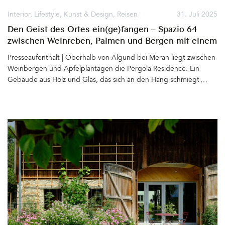
Interior
,
Lifestyle
,
Kunst & Design
,
Reisen
31. Juli 2025
Den Geist des Ortes ein(ge)fangen – Spazio 64
zwischen Weinreben, Palmen und Bergen mit einem
Loft, designed by Hannes Peer
Presseaufenthalt | Oberhalb von Algund bei Meran liegt zwischen
Weinbergen und Apfelplantagen die Pergola Residence. Ein
Gebäude aus Holz und Glas, das sich an den Hang schmiegt und
mit diesem zu verschmelzen scheint. Bereits vor zwei Jahrzehnten
entwarf der renommierte Architekt Matteo Thun für Ruth und
Josef Innerhofer das (Apart)Hotel mit 12 Suiten und zwei
Penthäusern. Der Baukörper beeindruckt auch heute nicht nur
die Spaziergänger, die meist staunend vor den mit Wein
bewachsenen Pergolen stehen bleiben. Besonders die dort
Erholung suchenden Gäste lieben das Konzept des Hauses –
Großzügige Apartments, viel Raum, Weite, Licht und die
Möglichkeit ganz für sich zu wohnen und doch die
Annehmlichkeiten eines Hotels zu genießen. 2020 entschließt sich
Karin Innerhofer nach Südtirol zurückzukehren und das Hotel der
Eltern zu übernehmen. Ein Neustart mit sich anschließende
Rebrandings und vielen neuen Ideen. Auf dem Grundstück ist