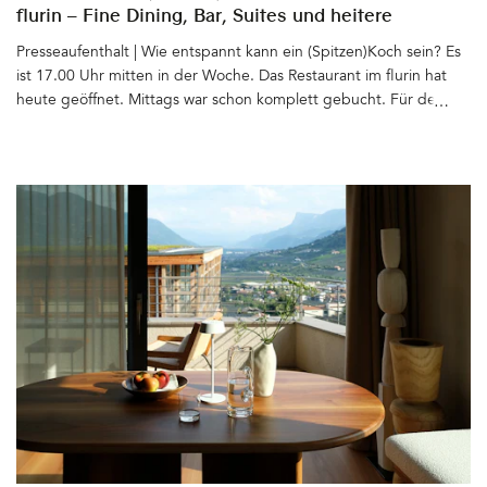
flurin – Fine Dining, Bar, Suites und heitere
Gelassenheit
Presseaufenthalt | Wie entspannt kann ein (Spitzen)Koch sein? Es
ist 17.00 Uhr mitten in der Woche. Das Restaurant im flurin hat
heute geöffnet. Mittags war schon komplett gebucht. Für den
Abend sind auch schon alle Tische reserviert. Thomas Ortler sitzt
mit uns beim Bier vor dem Haus, grüßt die Nachbarn, den Vater,
der im Auto vorbei fährt, den Bruder, der gerade die Straße
überquert. In Glurns, dem kleinsten Städtchen Italiens, kennt und
trifft jeder ständig jeden. Für uns ist Aperitivozeit. Bei Thomas
Ortler geht die abendliche Arbeit erst los. Eigentlich müsste er
bei seinem Team in der Küche stehen. Und doch nimmt er sich
die Zeit zu erzählen: über sein Leben, seine Passion(en), über die
Zeit nach der Schule, als er seine Komfortzone verließ und wie er
seitdem auf seine Heimat und die Welt blickt. Seine Art zu
sprechen und sich zu geben: unprätentiös, gelassen und
wahnsinnig sympathisch&hellip