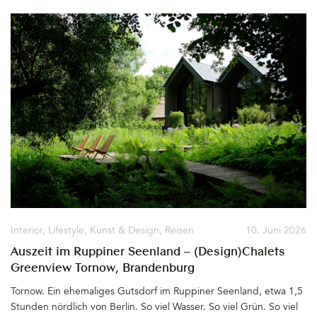
dem Residenzschloss bauen. Ein barocker Traum, der bis 1713 ihr
Wohn- und Repräsentationssitz wurde. Die Gräfin hatte großen
Einfluß auf den Dresdner Hof, mischte sich über die Jahre immer
mehr in die Politik ein, nutzte ihre Machtstellung zu sehr aus und
viel fiel schließlich bei August in Ungnade. Er wandte sich von ihr
ab und verbannte die Mutter seiner drei gemeinsamen Kinder für
den Rest ihres Lebens auf die Burg Stolpen, wo sie 1733 starb.
Noch heute scheint der Geist der Gräfin Cosel über dem
Taschenbergpalais, dem heutigen Hotel Taschenbergpalais
Kempinski Dresden, zu schweben&hellip
Interior
,
Lifestyle
,
Kunst & Design
,
Reisen
10. Juni 2026
Auszeit im Ruppiner Seenland – (Design)Chalets
Greenview Tornow, Brandenburg
Tornow. Ein ehemaliges Gutsdorf im Ruppiner Seenland, etwa 1,5
Stunden nördlich von Berlin. So viel Wasser. So viel Grün. So viel