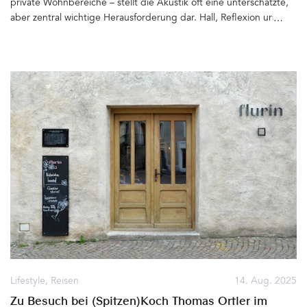
private Wohnbereiche – stellt die Akustik oft eine unterschätzte,
aber zentral wichtige Herausforderung dar. Hall, Reflexion und
Härte können das Wohlbefinden stark beeinträchtigen.
Unterhaltungen werden laut, Konzentration fällt schwer, Räume
fühlen sich unruhig und ungemütlich an. Hier setzt das dänische
Unternehmen AKUART an – mit Akustiklösungen, die nicht nur
technisch effektiv, sondern auch ästhetisch und schön sind&hellip
Lifestyle
,
Reisen
14. Aug. 2025
Zu Besuch bei (Spitzen)Koch Thomas Ortler im