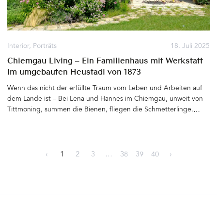
noch Platz für ein weiteres Gebäude. Dort stellt sich Karin
Innerhofer einen Neubau vor, eine Erweiterung des Hotels,
modern, mit klarer Formensprache, sich architektonisch
abhebend vom bestehenden Baukörper Matteo Thuns.
Interior
,
Porträts
18. Juli 2025
Zusammen mit dem Bozner Architekturbüro Kienzl und dem in
Chiemgau Living – Ein Familienhaus mit Werkstatt
Südtirol gebürtigen Architekten und Designer Hannes Peer
im umgebauten Heustadl von 1873
(Mailand) entsteht der neue »Space« mit der gleichnamigen
Hausnummer – Spazio 46. Mit Swimming Pool und Terrassen auf
Wenn das nicht der erfüllte Traum vom Leben und Arbeiten auf
dem Dach, Open Air Gym, Sauna, Spa und einem einzigartig
dem Lande ist – Bei Lena und Hannes im Chiemgau, unweit von
gestalteten Loft für zwei Personen. Ein Gesamtkunstwerk mit
Tittmoning, summen die Bienen, fliegen die Schmetterlinge, in
einem tiefen Verständnis für den Ort, die Umgebung
den Blumenbeeten blühen Sonnenhut, Eisenkraut, Gaura und
und Natur&hellip
Nesseln in für den Städter fast unverschämten Mengen. Die
bayerische Erde kann was. Rund um den ehemaligen Dreiseithof,
auf dem das junge Paar mit seinen zwei kleinen Kindern im
‹
1
2
3
…
38
39
40
›
umgebauten Heustadl von 1873 lebt, befindet sich der große
Garten mit Obstbäumen, Wiesen, in der Ferne ein Kirchturm und
sonst: Stille&hellip