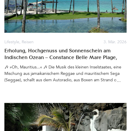
Lifestyle
,
Reisen
3. Mär. 2026
Erholung, Hochgenuss und Sonnenschein am
Indischen Ozean – Constance Belle Mare Plage,
Mauritius
🎶 »Oh, Mauritius...« 🎶 Die Musik des kleinen Inselstaates, eine
Mischung aus jamaikanischem Reggae und mauritischem Sega
(Seggae), schallt aus dem Autoradio, aus Boxen am Strand oder
aus den kleinen Hütten, die Streetfood verkaufen. Meist am
Wochenende, wenn die Menschen ihre Insel feiern. Seelenvoll,
fröhlich, rhythmisch, tief mit der kreolischen Kultur verwurzelt,
transportieren die Beats und Texte eine Stimmung, die überall auf
Mauritius zu spüren ist. Hier leben Menschen vieler
unterschiedlicher Kulturen friedvoll miteinander. Sie sind
freundlich, hilfsbereit, entspannt. Ein Kellner, mit dem wir uns