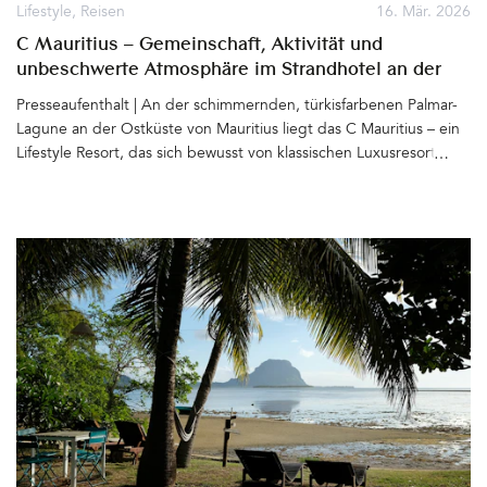
Gartensaison (mit Stil) ist hiermit eröffnet. Super schön. LIVLIG ist
Lifestyle
,
Reisen
16. Mär. 2026
eine Brand der New Ventures GmbH aus Rehau in
C Mauritius – Gemeinschaft, Aktivität und
Deutschland, Instagram&hellip
unbeschwerte Atmosphäre im Strandhotel an der
Palmar-Lagune
Presseaufenthalt | An der schimmernden, türkisfarbenen Palmar-
Lagune an der Ostküste von Mauritius liegt das C Mauritius – ein
Lifestyle Resort, das sich bewusst von klassischen Luxusresorts der
Insel abhebt. Statt stiller Zurückgezogenheit steht hier vor allem
eines im Mittelpunkt: Gemeinschaft, Aktivität und eine lockere,
unbeschwerte Atmosphäre&hellip