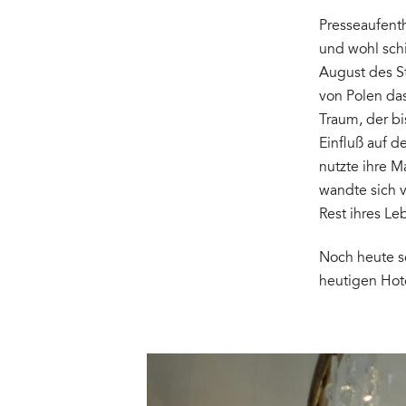
Presseaufenth
und wohl schi
August des St
von Polen da
Traum, der bi
Einfluß auf d
nutzte ihre M
wandte sich 
Rest ihres Le
Noch heute s
heutigen Hot