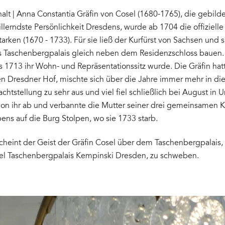
alt | Anna Constantia Gräfin von Cosel (1680-1765), die gebild
llerndste Persönlichkeit Dresdens, wurde ab 1704 die offiziell
arken (1670 - 1733). Für sie ließ der Kurfürst von Sachsen und 
s Taschenbergpalais gleich neben dem Residenzschloss bauen. 
s 1713 ihr Wohn- und Repräsentationssitz wurde. Die Gräfin ha
en Dresdner Hof, mischte sich über die Jahre immer mehr in die 
achtstellung zu sehr aus und viel fiel schließlich bei August in 
von ihr ab und verbannte die Mutter seiner drei gemeinsamen K
bens auf die Burg Stolpen, wo sie 1733 starb.
cheint der Geist der Gräfin Cosel über dem Taschenbergpalais
el Taschenbergpalais Kempinski Dresden, zu schweben.