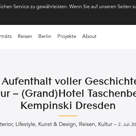
hen Service zu gewährleisten. Wenn Sie auf unseren Seiten s
rträts
Reisen
Berlin
Projekte
About
 Aufenthalt voller Geschicht
ur – (Grand)Hotel Taschenb
Kempinski Dresden
terior
,
Lifestyle
,
Kunst & Design
,
Reisen
,
Kultur
–
2. Juli 2