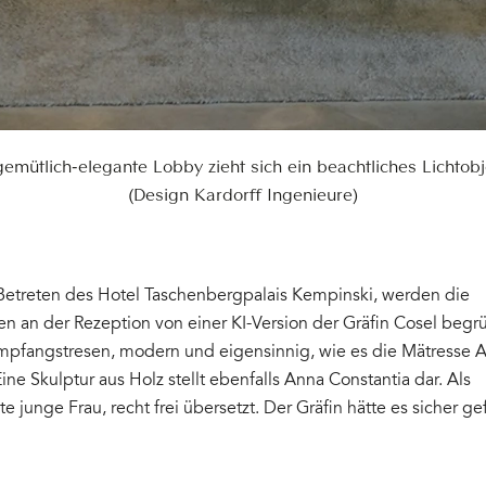
emütlich-elegante Lobby zieht sich ein beachtliches Lichtob
(Design Kardorff Ingenieure)
Betreten des Hotel Taschenbergpalais Kempinski, werden die
n der Rezeption von einer KI-Version der Gräfin Cosel begrüß
mpfangstresen, modern und eigensinnig, wie es die Mätresse 
Eine Skulptur aus Holz stellt ebenfalls Anna Constantia dar. Als
e junge Frau, recht frei übersetzt. Der Gräfin hätte es sicher gef