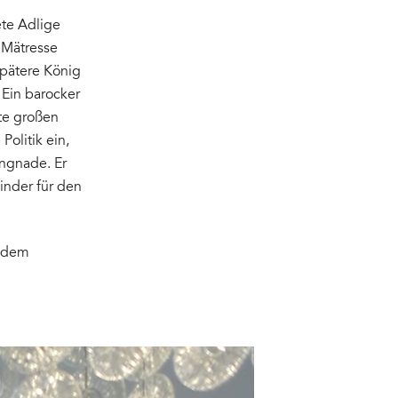
ete Adlige
e Mätresse
spätere König
Ein barocker
tte großen
Politik ein,
Ungnade. Er
inder für den
, dem