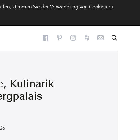
urfen, stimmen Sie der
Verwendung von Cookies
zu.
Suchen
Suche
e, Kulinarik
ergpalais
026