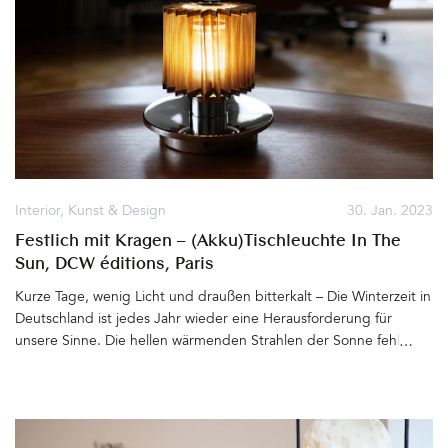
unterschiedlichen Gestaltungsbereichen tätig. Ob mit Glas, Holz,
Stoff, Metall oder Ton – die Wertschätzung für das verwendete
Material, die Erhaltung traditioneller Handwerkstechniken und das
verantwortungsvolle Produzieren einzigartiger und langlebiger
Produkte stehen bei MATTER of COURSE ganz oben. Wenn sich
also elf mal geballte Designpower zusammentut, wird ganz sicher
positive Energie frei gesetzt. Durch Erfahrungsaustausch und das
Vernetzen entstehen neue Ideen, die aus dem Kollektiv hinaus in
die große weite Welt des Designs und der Handwerkskunst
getragen werden. &hellip
Interior
,
Kunst & Design
30. Jan. 2023
Festlich mit Kragen – (Akku)Tischleuchte In The
Sun, DCW éditions, Paris
Kurze Tage, wenig Licht und draußen bitterkalt – Die Winterzeit in
Deutschland ist jedes Jahr wieder eine Herausforderung für
unsere Sinne. Die hellen wärmenden Strahlen der Sonne fehlen
so sehr. Draußen bleibt es an manchen Tagen einfach dunkel. Da
hilft nur eins – Licht. Wie schön, dass es Lampen gibt, die sich als
wahre Stimmungsaufheller erweisen&hellip