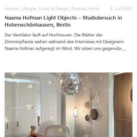
Interior
,
Lifestyle
,
Kunst & Design
,
Porträts
,
Berlin
4. Juli 2022
Naama Hofman Light Objects – Studiobesuch in
Hohenschönhausen, Berlin
Der Ventilator läuft auf Hochtouren. Die Blätter der
Zimmerpflanze wehen während des Interviews mit Designerin
Naama Hofman aufgeregt im Wind. Wir sitzen uns gegenüber
und versuchen nicht daran zu denken, dass sich über uns das
Flachdach des siebenstöckigen Hauses befindet und draußen 35
Grad herrschen. Es ist wirklich besonders heiß heute. Das Studio
und die Werkstatt der israelischen Lichtdesignerin Naama Hofman
liegen mitten im ehemaligen Sperrgebiet Berlin-
Hohenschönhausen. Zu Zeiten der DDR war an dieser Stelle eine
Leerfläche in den Stadtplänen eingezeichnet. Wachtürme,
Überwachungskameras und bewaffnete Sicherungskräfte sorgten
ab 1951 dafür, dass Unbefugte keinen Zutritt erhielten. Wo sich
früher der Operativ-Technische Sektor (OTS) befand, der unter
anderem für die Herstellung von Abhöranlagen, versteckten
Kameras und falschen Pässen verantwortlich war, wird heute
kreativ gearbeitet. Die insgesamt 270 Ateliers und Büros der zwei