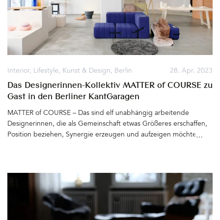
spät und wahnsinnig enttäuscht. Plötzlich spricht uns ein junger
Mann an und sagt, er würde uns gerne mit hinein nehmen. Wohin
genau wir denn wollten? »Zu David Pompa«, sagen wir wie aus
einem Mund. »I am David Pompa. Nice meeting you. Please
follow me«&hellip
Interior
,
Lifestyle
,
Kunst & Design
,
Berlin
28. Apr. 2023
Das Designerinnen-Kollektiv MATTER of COURSE zu
Gast in den Berliner KantGaragen
MATTER of COURSE – Das sind elf unabhängig arbeitende
Designerinnen, die als Gemeinschaft etwas Größeres erschaffen,
Position beziehen, Synergie erzeugen und aufzeigen möchten,
dass Zusammenarbeit und ein großer Schatz an Erfahrung zu
mehr Nachhaltigkeit, einem Wertewandel und neuem
Selbstverständnis in der Designszene führen kann. 2021, mitten
in der Coronakrise, gründen die kreativen Frauen in Berlin ein
Kollektiv, das sich als Schnittmenge aus Design, Kunst und
Handwerk begreift. Sie arbeiten alle erfolgreich in eigenen
Studios oder Werkstätten und sind mit viel Herzblut in ganz