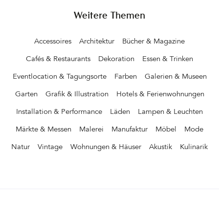
Lamps. Durch die diesjährige Ausstellung RoCollectible zu
Weitere Themen
schlendern, sich inspirieren zu lassen und zu fotografieren – ein
Genuss. SÈ Chic, Draga & Aurel, Bethan Gray, Thomas Eyck,
Accessoires
Architektur
Bücher & Magazine
Architectmade, Vaarnii oder Piet Hein Eek sind nur einige Namen,
deren Designs ausgestellt werden. Auf der Webseite der Rossana
Cafés & Restaurants
Dekoration
Essen & Trinken
Orlandi Gallery gibt es unter »Limited« und »Collections« eine
vollständige Auflistung der von der Galeristin vertretenen Kunst-
Eventlocation & Tagungsorte
Farben
Galerien & Museen
und Designschaffenden. &hellip
Garten
Grafik & Illustration
Hotels & Ferienwohnungen
Installation & Performance
Läden
Lampen & Leuchten
Märkte & Messen
Malerei
Manufaktur
Möbel
Mode
Natur
Vintage
Wohnungen & Häuser
Akustik
Kulinarik