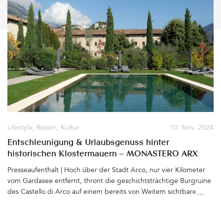
Lifestyle
,
Reisen
,
Kultur
10. Nov. 2024
Entschleunigung & Urlaubsgenuss hinter
historischen Klostermauern – MONASTERO ARX
VIVENDI, Arco, Gardasee
Presseaufenthalt | Hoch über der Stadt Arco, nur vier Kilometer
vom Gardasee entfernt, thront die geschichtsträchtige Burgruine
des Castello di Arco auf einem bereits von Weitem sichtbaren
Felsen. Das Wahrzeichen Arcos wird von Zypressen, Agaven und
Olivenbäumen, die sich bis hinunter in die Stadt ziehen,