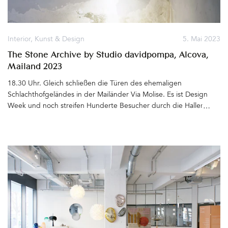
Interior
,
Kunst & Design
5. Mai 2023
The Stone Archive by Studio davidpompa, Alcova,
Mailand 2023
18.30 Uhr. Gleich schließen die Türen des ehemaligen
Schlachthofgeländes in der Mailänder Via Molise. Es ist Design
Week und noch streifen Hunderte Besucher durch die Hallen und
Häuser der von der Design-Plattform Alcova inszenierten
Ausstellung junger, aufstrebender Kreativer. Wir möchten
unbedingt noch das »Stone Archive« des mexikanisch-
österreichischen Designers David Pompa sehen.Die Installation
mit den deckenhohen, hellroten Regalwänden, gefüllt mit
Ordnern und Steinexponaten und die neue Leuchten-Kollektion
des Designstudios sollen besonders sehenswert sein. Schließlich
finden wir das Gebäude, in dem mehrere Designer ihre Werke
zeigen, und möchten eintreten. Zwei Security Guards verwehren
uns den Zutritt. »It's closed«. Wir sind wohl ein paar Minuten zu