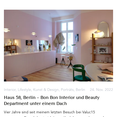
hellen Schnüren, die aus einem Mix von Maisstärke, Papier,
Mineralien und natürlichem Kunststoff PLA (Polymilchsäure)
bestehen und über einer Spule in den Drucker eingezogen
werden, Designleuchten entstehen, die fast aussehen
wie Porzellan&hellip
Interior
,
Lifestyle
,
Kunst & Design
,
Porträts
,
Berlin
24. Nov. 2022
Haus 58, Berlin – Bon Bon Interior und Beauty
Department unter einem Dach
Vier Jahre sind seit meinem letzten Besuch bei Valuc15