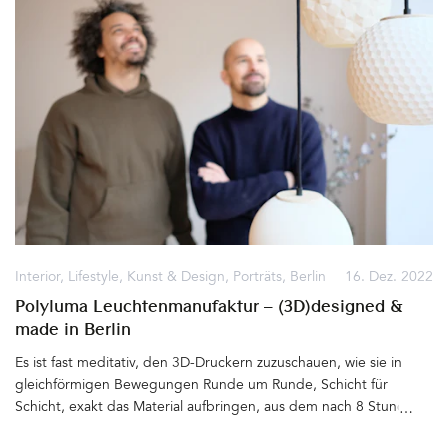
Interior
,
Lifestyle
,
Kunst & Design
,
Porträts
,
Berlin
16. Dez. 2022
Polyluma Leuchtenmanufaktur – (3D)designed &
made in Berlin
Es ist fast meditativ, den 3D-Druckern zuzuschauen, wie sie in
gleichförmigen Bewegungen Runde um Runde, Schicht für
Schicht, exakt das Material aufbringen, aus dem nach 8 Stunden
ein Lampenschirm entsteht. Ein Wunder der Technik, wenn aus