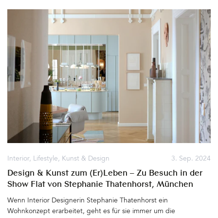
umsäumt. Der Blick auf Sarcatal, Berge, See und nicht zuletzt
Arco, das sich im Halbkreis um den Felsen zu legen scheint, ist
fantastisch. Von der Altstadt ist die Aussicht auf die Ruine nicht
weniger eindrucksvoll. Bereits Albrecht Dürer malte das Castello
aus dieser Perspektive.Genau genommen müsste er (im 15.
Jahrhundert) etwa dort seine Staffelei aufgestellt haben, wo
zweihundert Jahre später (1689) das Kloster der Dienerinnen
Marias erbaut wurde. Ein Ort der Ruhe und des Rückzugs aus
dem weltlichen Leben. Umgeben von hohen Mauern, hinter
denen sich die Burg erhebt. Diesen Dürer-Moment haben heute
die Gäste des 2021 eröffneten MONASTERO ARX VIVENDI. Wo
die Nonnen früher Obst und Gemüse anbauten, befinden sich
heute Hotelterrasse, Pool mit gemütlichen Liegen zwischen
Palmen, Granatapfelbäumen und Zypressen und das moderne
Spa-Gebäude. Die Burg immer im Blick&hellip
Interior
,
Lifestyle
,
Kunst & Design
3. Sep. 2024
Design & Kunst zum (Er)Leben – Zu Besuch in der
Show Flat von Stephanie Thatenhorst, München
Wenn Interior Designerin Stephanie Thatenhorst ein
Wohnkonzept erarbeitet, geht es für sie immer um die