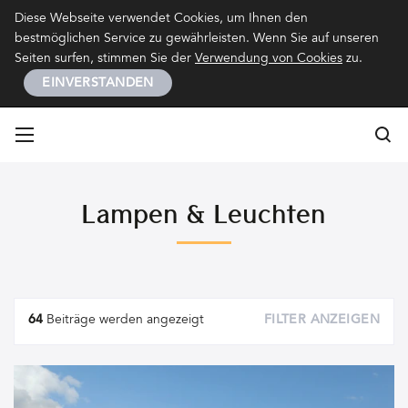
Kontakt
Impressum
Datenschutz
Diese Webseite verwendet Cookies, um Ihnen den
bestmöglichen Service zu gewährleisten. Wenn Sie auf unseren
Seiten surfen, stimmen Sie der
Verwendung von Cookies
zu.
EINVERSTANDEN
Su
Su
Lampen & Leuchten
Artikel
64
Beiträge werden angezeigt
FILTER ANZEIGEN