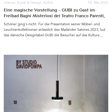
Interior
,
Kunst & Design
,
Kultur
10. Mai 2023
Eine magische Vorstellung – GUBI zu Gast im
Freibad Bagni Misteriosi del Teatro Franco Parenti,
Milano
Schöner ging's nicht. Für die Präsentation seiner Möbel- und
Leuchtenkollektionen anlässlich des Mailänder Salones 2023, lud
das dänische Designlabel GUBI die Besucher auf das Kulturareal
Bagni Misteriosi del Teatro Franco Parenti in Porta Nova:
Architektonisches Juwel aus den 1930er Jahren mit Palazzina,
Theater und zwei großen Wasserbecken, die im Winter zur
Eisbahn und im Sommer zum Freibad werden. Umsäumt von
Kräuter- und Rosenbeeten, flachen Betontreppen, Gebäuden
und Terrassen, finden hier regelmäßig Theatervorstellungen und
andere Veranstaltungen statt. Eine schwimmende Insel im
kleineren Becken wird dann als Bühne genutzt. Ein Ort, der in
Erinnerung bleibt&hellip