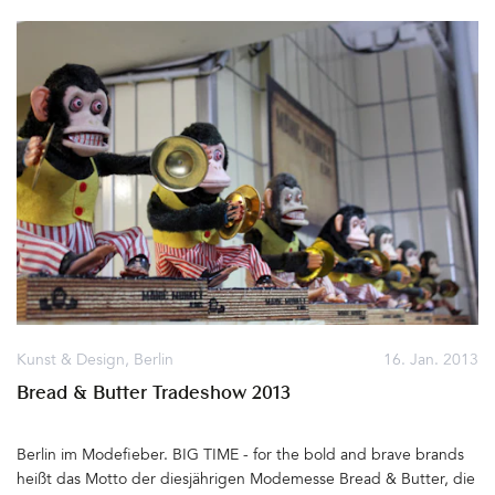
Postern oder Handillustrationen und Ihr könnt die Kunst gleich
signiert mitnehmen. Live-Painting und -Musik, DJs und am
abends Party – dies und noch viel mehr steht auf dem Programm,
dazu Getränke von der Bar und ein knisterndes Feuer im Hof. Bei
Manolis Angelakis und Paris Koutsikos habe ich zwei geniale
Drucke erstanden. Eine Schrift-Grafik mit Tafellack und
fluoriszierender Farbe und eine gedruckt in Kupferfarbe. Tolle
Geschenke. Auf einem der Tische türmen sich Rollen mit
Klebebändern in allen Farben von Klebeland, die für Tape-Art
benutzt werden. Auf einem anderen stehen originelle Pop-up-
Bücher, Illus und Karten von Maike Biederstädt – besonders
schön. Berlin Ink zeigt Tattoo-Motive aus Japan von ‘Ryo'. Lars P.
Krauses Poster für die 'Berlin Graphic Days #1’ könnt Ihr als
Siebdruck und handsigniert vom Künstler erstehen. Es gibt noch
viel mehr zu sehen, fahrt einfach hin – ein schönes Kunst-Event…
Kunst & Design
,
Berlin
16. Jan. 2013
Infos findet Ihr hier&hellip
Bread & Butter Tradeshow 2013
Berlin im Modefieber. BIG TIME - for the bold and brave brands
heißt das Motto der diesjährigen Modemesse Bread & Butter, die