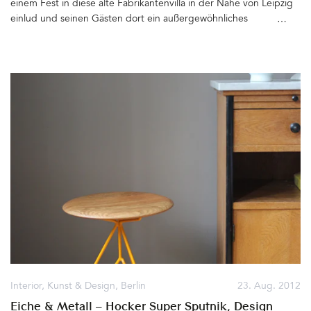
einem Fest in diese alte Fabrikantenvilla in der Nähe von Leipzig
einlud und seinen Gästen dort ein außergewöhnliches
Wochenende bescherte. Tretet ein in die alte Fabrikantenvilla
Louis Jakob, deren verblichener Charme und Eleganz bezaubert,
deren Wände, Türen, Treppen und Böden Geheimnisse hüten
und bestimmt unzählige Geschichten aus den vergangenen
hundert Jahren erzählen könnten wenn man sie ließe. Der
abgeblätterte Stuck, die ausgetretenen Stufen, der marode
Balkon und die bröckelnde Fassade – Zeichen der letzten
Jahrzehnte, in denen sich niemand dieses Gebäudes
angenommen hat – bis 2008 Thomas von Ledersteger das
Kleinod erwarb. Hier lassen sich nun Filme drehen,
Modeaufnahmen machen, Feste feiern oder, wie es seit kurzer
Zeit der Fall ist, einfache Zimmer mieten, wenn man während
einer Radtour auf dem Elsterradweg eine Rast machen möchte…
Danke Jan, dass du uns hier hergeführt hast&hellip
Interior
,
Kunst & Design
,
Berlin
23. Aug. 2012
Eiche & Metall – Hocker Super Sputnik, Design