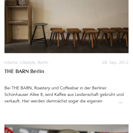
Blick« ist die Entwicklung einer Lampe der Berliner Agentur e27:
Sie entdeckte den Spitzenaufsatz der Laterne in der Manufaktur
von Hahn-Licht, veränderte den Aluminiumschirm nur geringfügig
und schuf die Pendelleuchte Berliner Pendel. Wie auch bei allen
anderen Produkten der Gestalter überzeugen »leises Design,
schlaue Prinzipien und hohe Funktionalität«. Für das neue
Kaffeehaus Frau Lüske in Lichterfelde-West habe ich mit meiner
Kollegin Martina Haag das Interior Konzept gemacht und das
Berliner Pendel gehört auch dazu. Lest hier mehr über das
Gestaltungskonzept des Cafés&hellip
Interior
,
Lifestyle
,
Berlin
28. Sep. 2012
THE BARN Berlin
Bei THE BARN, Roastery und Coffeebar in der Berliner
Schönhauser Allee 8, wird Kaffee aus Leidenschaft gebrüht und
verkauft. Hier werden demnächst sogar die eigenen
Kaffeebohnen geröstet. Seit letztem Samstag kann man an der
Brewbar Espresso Macchiato, Flat White oder Latte bestellen, auf
den kleinen Hockern drinnen und draußen Platz nehmen und sich
dann nur noch auf das Aroma und den Geschmack des Kaffees