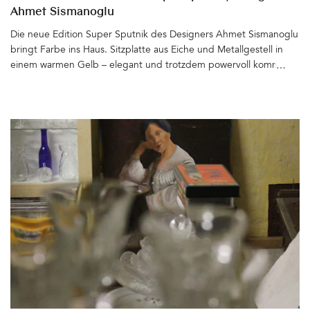
Ahmet Sismanoglu
Die neue Edition Super Sputnik des Designers Ahmet Sismanoglu
bringt Farbe ins Haus. Sitzplatte aus Eiche und Metallgestell in
einem warmen Gelb – elegant und trotzdem powervoll kommt
der Hocker daher. Er ist auch wunderbar als kleiner Beistelltisch
einsetzbar. Super Sputnik gibt es zudem mit einem Gestell aus
Chrom, in Rot oder Schwarz, pulverbeschichtet, die Platte auch in
geöltem Walnussholz oder farbig lackiert. Schön&hellip