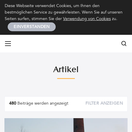
Kontakt
Impressum
Datenschutz
Diese Webseite verwendet Cookies, um Ihnen den
bestmöglichen Service zu gewährleisten. Wenn Sie auf unseren
Seiten surfen, stimmen Sie der
Verwendung von Cookies
zu.
EINVERSTANDEN
Su
Su
Artikel
Artikel
480
Beiträge werden angezeigt
FILTER ANZEIGEN