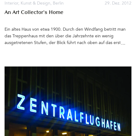
skurriles Bild&hellip
Interior
,
Kunst & Design
,
Berlin
29. Dez. 2012
An Art Collector's Home
Ein altes Haus von etwa 1900. Durch den Windfang betritt man
das Treppenhaus mit den über die Jahrzehnte ein wenig
ausgetretenen Stufen, der Blick führt nach oben auf das erste
Kunstwerk über einem von der Hausherrin selbst entworfenen
Möbelstück für die »Ordnung« im Flur. Ein Bild von Leif Trenkler
begrüßt den Gast. Ab hier beginnt die Moderne, denn das Haus
wurde 2011 unter der Leitung des Architekturbüros von Ey aus
Berlin saniert und für eine Familie mit zwei Töchtern schön
gemacht. Und wie schön! Durch die Flügeltür geht es in den
Wohnbereich, Industrieboden in Grau, an der Wand das 150 x
300 cm große Ölbild »Schlachtensee I« von Cameron Rudd ein
Sideboard aus den 1960ern, rote Stuhl-Klassiker von Thonet,
Lampen von Tobias Grau, hell und sonnig ist es überall, auch die
offene Küche von next125 in Walnuss und Weiß. Beim Einrichten
wurde Rücksicht auf die Kunst genommen, die Bilder sind
teilweise recht groß – wie das Gemälde von Sabine Dehnel in der