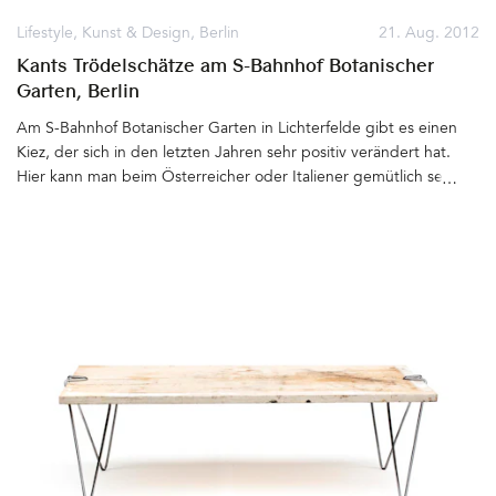
Lifestyle
,
Kunst & Design
,
Berlin
21. Aug. 2012
Kants Trödelschätze am S-Bahnhof Botanischer
Garten, Berlin
Am S-Bahnhof Botanischer Garten in Lichterfelde gibt es einen
Kiez, der sich in den letzten Jahren sehr positiv verändert hat.
Hier kann man beim Österreicher oder Italiener gemütlich seine
Mittagspause verbringen, im Eisladen leckeres Bio-Eis zum
Nachtisch essen, in der Bäckerei Kühnel besten Streuselkuchen
mitnehmen und danach noch ein bisschen durch die Läden
bummeln. Direkt am Bahnhof befindet sich das architektonisch
wohl beeindruckendste Küchenstudio Berlins: Station Küche.Ein
paar Häuser weiter verkauft Chris Kant und sein Team
Trödelschätze, die sie hauptsächlich aus Haushaltsauflösungen
zusammentragen. Es lohnt sich, immer mal wieder im
gleichnamigen Laden rein zu schauen. Die Schätze wechseln hier
schnell ihren Besitzer, denn Chris Kant und seine Kollegen
bringen fast täglich neue Stücke vorbei. Ich habe dort schon die
eine oder andere Rarität gefunden, gerade erst zwei alte Stühle,
die ich überarbeitet und mit Farrow & Balls Pitch Black lackiert