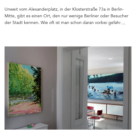
Merz. b. Schwanen, einer Manufaktur aus Süddeutschland, die auf
Original-Maschinen aus den 1920-1950er Jahren produzieren
Unweit vom Alexanderplatz, in der Klosterstraße 73a in Berlin-
lässt. Hier im Fire Department stellen auch Gitta Plotnicki oder
Mitte, gibt es einen Ort, den nur wenige Berliner oder Besucher
Pike Brothers aus. Dirk Thomas von Merz b. Schwanen machte
der Stadt kennen. Wie oft ist man schon daran vorbei gefahren,
mich auf die Möbeldesigner Noodles Noodles & Noodles Corp.
ohne zu ahnen, was für ein schönes Bauwerk hier verborgen liegt:
aufmerksam und stellte mich an deren Stand vor. Noodles
die Ruine der Franziskaners-Klosterkirche, die zum ersten Mal
entwirft und produziert seit 10 Jahren die Möbel für die B&B. Die
1250 urkundlich erwähnt wurde. Damals nur ein Saalbau aus
Craftsmen Canteen im Hangar besteht ausschließlich aus ihren
Feldsteinen, auf einem dem Franziskaner-Ordens zur Verfügung
Tischen und Stühlen, ebenso die Möbel im Fire Department.
gestellten Platz an der Stadtmauer, die Berlin und Cölln umgab.
Dank Dirk Thomas habe ich auch den britischen Designer Nigel
Die Geschichte der Klosterruine und Informationen zu
Cabourn kennen gelernt und durfte dort fotografieren. Seine
Öffnungszeiten könnt Ihr hier nachlesen. Der Sprung ins
Mode erzählt Geschichten von Abenteurern und Expeditionen. Er
Mittelalter gelingt am besten, wenn Ihr Euch der Ruine von der
liebt die Kleidung von 1900 - 1950 und lässt sich von ihr
Waisenstraße aus nähert – dort stehen noch immer die kleinen
inspirieren. In der L.O.C.K Area war ich bei Meindl, AG Adriano
dreigeschossigen Bürgerhäuser aus dem 17. Jahrhundert. In
oder The Last Conspiracy. Ich hätte überall Fotos machen
einem Gebäude auf der gegenüberliegenden Straßenheite
können, denn die Shop-Designs waren meist außergewöhnlich.
befindet sich das Restaurant Zur letzten Instanz erstmals 1561
Die Fahrrad-Deko von Bobrand fiel besonders auf: There's no
erwähnt und eingerahmt von Resten der alten Stadtmauer –
brand like nobrand! Die Shop-Istallationen der Schuh-
unglaublich, wie man hier Berliner Geschichte sehen und fühlen
Manufakturen Floris van Bommel und Frye gefielen mir
kann. 100 Meter weiter schaut der Fernsehturm in
auch gut&hellip
unterschiedlichen Perspektiven durch die Ruine – ein