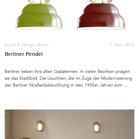
Kunst & Design
,
Berlin
3. Nov. 2012
Berliner Pendel
Berliner lieben ihre alten Gaslaternen. In vielen Bezirken prägen
sie das Stadtbild. Die Leuchten, die im Zuge der Modernisierung
der Berliner Straßenbeleuchtung in den 1950er Jahren zum
Einsatz kamen und deren Vorbild aus den 30er Jahren stammt,
wurden seit vier Jahrzehnten von der Berliner Firma Hahn-Licht
produziert. Der Berliner Senat hat vor einiger Zeit beschlossen,
die alten Gas-Aufsatzleuchten, wie sie auch genannt werden,
durch moderne LED-Leuchten zu ersetzen. Über 30.000 Lampen
sollen verschrottet werden. Der Protest der Bevölkerung ist groß,
der Berliner Landesregierung reagiert nicht. Ein kleiner »Licht-