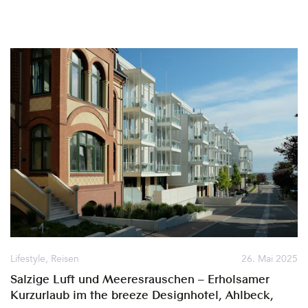
einem tiefen Verständnis für den Ort, die Umgebung
2022 seine Gäste. Das historische Gutshof-Ensemble in
und Natur&hellip
Woldzegarten liegt zwischen zwei kleinen Seen und ganz nahe
der Müritz inmitten der Natur. Ein Rückzugsort für Städter, die
eine Auszeit im Grünen nehmen möchten. Familien, Paare,
Freunde. Ein Kreativort für jene, die ihren Arbeitsplatz gerne
einmal woanders hin verlegen, aber auch freizeitmäßig auf ihre
Kosten kommen möchten. Für Offsite Events, nur etwa 1,5
Stunden von Berlin entfernt, verspricht das St. Oberholz Retreat
genug Platz auch für größere Firmenteams, ein stabiles Wifi und
voll ausgestattete Räumlichkeiten für Präsentationen und
Workshops. Der kreative Input und neue Impulse kommen hier
von ganz alleine&hellip
Lifestyle
,
Reisen
26. Mai 2025
Salzige Luft und Meeresrauschen – Erholsamer
Kurzurlaub im the breeze Designhotel, Ahlbeck,