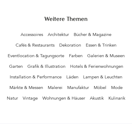
zweihundert Jahre später (1689) das Kloster der Dienerinnen
Marias erbaut wurde. Ein Ort der Ruhe und des Rückzugs aus
dem weltlichen Leben. Umgeben von hohen Mauern, hinter
Weitere Themen
denen sich die Burg erhebt. Diesen Dürer-Moment haben heute
die Gäste des 2021 eröffneten MONASTERO ARX VIVENDI. Wo
Accessoires
Architektur
Bücher & Magazine
die Nonnen früher Obst und Gemüse anbauten, befinden sich
heute Hotelterrasse, Pool mit gemütlichen Liegen zwischen
Cafés & Restaurants
Dekoration
Essen & Trinken
Palmen, Granatapfelbäumen und Zypressen und das moderne
Spa-Gebäude. Die Burg immer im Blick&hellip
Eventlocation & Tagungsorte
Farben
Galerien & Museen
Garten
Grafik & Illustration
Hotels & Ferienwohnungen
Installation & Performance
Läden
Lampen & Leuchten
Märkte & Messen
Malerei
Manufaktur
Möbel
Mode
Natur
Vintage
Wohnungen & Häuser
Akustik
Kulinarik