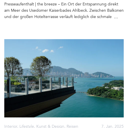
Usedom
Presseaufenthalt | the breeze – Ein Ort der Entspannung direkt
am Meer des Usedomer Kaiserbades Ahlbeck. Zwischen Balkonen
und der großen Hotelterrasse verläuft lediglich die schmale
Kurpromenade. Vom ersten Kaffee bis zum letzten Drink an der
Feuerschale im BRACA, dem hoteleigenen Restaurant, erfüllen
Salz, Möwengeschrei und Wellenrauschen die Luft. Breeeeaaathe!
Usedom empfängt uns nicht mit dem üblichen Postkartenwetter,
das für die Insel bekannt ist. Die Enttäuschung ist zunächst groß,
doch schon nach wenigen Stunden stellt sich Entspannung und
seelisches Wohlbefinden ein. Trotz silbrig grauen Himmels und
gelegentlich feinsten Sprühregens. Wir ziehen uns die
Regenjacken an und spazieren am Strand entlang, nehmen die
gute Luft ganz bewusst auf, schauen auf's Meer hinaus und das
Wetter spielt plötzlich keine Rolle mehr. Nur für die Fotos wäre es
schön, wenn hinter den hübschen Villen, Seebrücken und
Strandkörben der Himmel blau wäre. Und tatsächlich, am
nächsten Morgen um 7.00 Uhr scheint die Sonne für exakt zwei
Stunden. Zeit genug, um mit der Kamera loszuziehen um die
Stimmung am Meer und rund um das the breeze einzufangen.
Das Licht ist berauschend. Plötzlich sind da Kontraste, Farben und
Interior
,
Lifestyle
,
Kunst & Design
,
Reisen
7. Jan. 2025