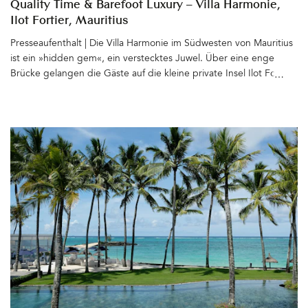
Quality Time & Barefoot Luxury – Villa Harmonie,
Ilot Fortier, Mauritius
Presseaufenthalt | Die Villa Harmonie im Südwesten von Mauritius
ist ein »hidden gem«, ein verstecktes Juwel. Über eine enge
Brücke gelangen die Gäste auf die kleine private Insel Ilot Fortier
nahe des Ortes Black River. Paradiesisch an einer mit Mangroven
bewachsenen Lagune gelegen, erstreckt sich das Grundstück mit
dem von einem tropischen Garten umgebenen Haus bis zum
Wasser. Zwischen den Palmen bewegen sich Hängematten leicht
im Wind, Holzliegen, Bänke und gemütliche Sitzgruppen sind
zum Meer hin ausgerichtet. Von hier blickt man hinüber zu Le
Morne Brabant, dem für seine langen weißen Sandstrände
bekannten Berg und weiter bis zum Horizont, wo abends die
Sonne spektakulär im Meer versinkt. &hellip