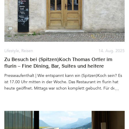
Lifestyle
,
Reisen
14. Aug. 2025
Zu Besuch bei (Spitzen)Koch Thomas Ortler im
flurin – Fine Dining, Bar, Suites und heitere
Gelassenheit
Presseaufenthalt | Wie entspannt kann ein (Spitzen)Koch sein? Es
ist 17.00 Uhr mitten in der Woche. Das Restaurant im flurin hat
heute geöffnet. Mittags war schon komplett gebucht. Für den
Abend sind auch schon alle Tische reserviert. Thomas Ortler sitzt
mit uns beim Bier vor dem Haus, grüßt die Nachbarn, den Vater,
der im Auto vorbei fährt, den Bruder, der gerade die Straße
überquert. In Glurns, dem kleinsten Städtchen Italiens, kennt und
trifft jeder ständig jeden. Für uns ist Aperitivozeit. Bei Thomas
Ortler geht die abendliche Arbeit erst los. Eigentlich müsste er