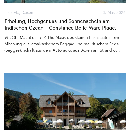
Lifestyle
,
Reisen
3. Mär. 2026
Erholung, Hochgenuss und Sonnenschein am
Indischen Ozean – Constance Belle Mare Plage,
Mauritius
🎶 »Oh, Mauritius...« 🎶 Die Musik des kleinen Inselstaates, eine
Mischung aus jamaikanischem Reggae und mauritischem Sega
(Seggae), schallt aus dem Autoradio, aus Boxen am Strand oder
aus den kleinen Hütten, die Streetfood verkaufen. Meist am
Wochenende, wenn die Menschen ihre Insel feiern. Seelenvoll,
fröhlich, rhythmisch, tief mit der kreolischen Kultur verwurzelt,
transportieren die Beats und Texte eine Stimmung, die überall auf
Mauritius zu spüren ist. Hier leben Menschen vieler
unterschiedlicher Kulturen friedvoll miteinander. Sie sind
freundlich, hilfsbereit, entspannt. Ein Kellner, mit dem wir uns
länger unterhalten, sagt über die Insel: »Mauritius has a good
energy«. Besser kann man den kleinen Inselstaat im Indischen
Ozean nicht beschreiben. Hier fühlt man sich wohl und sicher,
wird von der Vielfalt der Natur in den Bann gezogen, fährt vom
Flughafen in Mahébourg durch kleine Dörfer zum jeweiligen Hotel