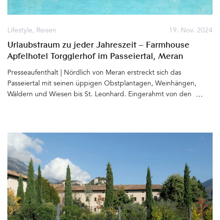
Lifestyle
,
Reisen
19. Nov. 2024
Urlaubstraum zu jeder Jahreszeit – Farmhouse
Apfelhotel Torgglerhof im Passeiertal, Meran
Presseaufenthalt | Nördlich von Meran erstreckt sich das
Passeiertal mit seinen üppigen Obstplantagen, Weinhängen,
Wäldern und Wiesen bis St. Leonhard. Eingerahmt von den
Bergen der Sarntaler Alpen und der Texelgruppe fließt die Passer
hinunter in Richtung Etschtal. Bei mildem Klima, bester Luft und
über 300 Sonnentagen im Jahr können Erholung suchende Gäste
zu jeder Jahreszeit Kraft tanken. Im Frühling blühen im Meraner
Land die Apfelbäume in zartem Rosa, im Sommer gibt es beim
Wandern entlang der Waal- und Panoramawege genug Schatten
der für die Südtiroler Alpen einzigartigen Vegetation (selbst
Olivenbäume und Palmen wachsen hier), im Herbst ist Erntezeit
und die Blätter strahlen in Gelb- und Rottönen. Im Winter kann es
zwar schon auch mal kalt werden, doch sobald die Sonne heraus
kommt, wird man von dieser wohlig gewärmt. Palmen vor