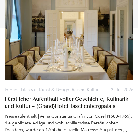
Interior
,
Lifestyle
,
Kunst & Design
,
Reisen
,
Kultur
2. Juli 2026
Fürstlicher Aufenthalt voller Geschichte, Kulinarik
und Kultur – (Grand)Hotel Taschenbergpalais
Kempinski Dresden
Presseaufenthalt | Anna Constantia Gräfin von Cosel (1680-1765),
die gebildete Adlige und wohl schillerndste Persönlichkeit
Dresdens, wurde ab 1704 die offizielle Mätresse August des
Starken (1670 - 1733). Für sie ließ der Kurfürst von Sachsen und