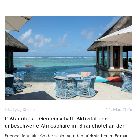
spätere König von Polen das Taschenbergpalais gleich neben
dem Residenzschloss bauen. Ein barocker Traum, der bis 1713 ihr
Wohn- und Repräsentationssitz wurde. Die Gräfin hatte großen
Einfluß auf den Dresdner Hof, mischte sich über die Jahre immer
mehr in die Politik ein, nutzte ihre Machtstellung zu sehr aus und
viel fiel schließlich bei August in Ungnade. Er wandte sich von ihr
ab und verbannte die Mutter seiner drei gemeinsamen Kinder für
den Rest ihres Lebens auf die Burg Stolpen, wo sie 1733 starb.
Noch heute scheint der Geist der Gräfin Cosel über dem
Taschenbergpalais, dem heutigen Hotel Taschenbergpalais
Kempinski Dresden, zu schweben&hellip
Lifestyle
,
Reisen
16. Mär. 2026
C Mauritius – Gemeinschaft, Aktivität und
unbeschwerte Atmosphäre im Strandhotel an der
Palmar-Lagune
Presseaufenthalt | An der schimmernden, türkisfarbenen Palmar-