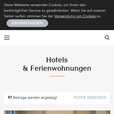
Kontakt
Impressum
Datenschutz
Diese Webseite verwendet Cookies, um Ihnen den
bestmöglichen Service zu gewährleisten. Wenn Sie auf unseren
Seiten surfen, stimmen Sie der
Verwendung von Cookies
zu.
EINVERSTANDEN
Su
Su
Hotels
& Ferienwohnungen
Artikel
97
Beiträge werden angezeigt
FILTER ANZEIGEN