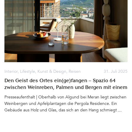
bei seinem Team in der Küche stehen. Und doch nimmt er sich
die Zeit zu erzählen: über sein Leben, seine Passion(en), über die
Zeit nach der Schule, als er seine Komfortzone verließ und wie er
seitdem auf seine Heimat und die Welt blickt. Seine Art zu
sprechen und sich zu geben: unprätentiös, gelassen und
wahnsinnig sympathisch&hellip
Interior
,
Lifestyle
,
Kunst & Design
,
Reisen
31. Juli 2025
Den Geist des Ortes ein(ge)fangen – Spazio 64
zwischen Weinreben, Palmen und Bergen mit einem
Loft, designed by Hannes Peer
Presseaufenthalt | Oberhalb von Algund bei Meran liegt zwischen
Weinbergen und Apfelplantagen die Pergola Residence. Ein
Gebäude aus Holz und Glas, das sich an den Hang schmiegt und
mit diesem zu verschmelzen scheint. Bereits vor zwei Jahrzehnten
entwarf der renommierte Architekt Matteo Thun für Ruth und
Josef Innerhofer das (Apart)Hotel mit 12 Suiten und zwei