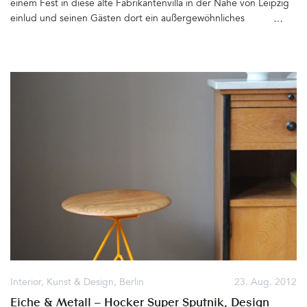
einem Fest in diese alte Fabrikantenvilla in der Nähe von Leipzig
einlud und seinen Gästen dort ein außergewöhnliches
Wochenende bescherte. Tretet ein in die alte Fabrikantenvilla
Louis Jakob, deren verblichener Charme und Eleganz bezaubert,
deren Wände, Türen, Treppen und Böden Geheimnisse hüten
und bestimmt unzählige Geschichten aus den vergangenen
hundert Jahren erzählen könnten wenn man sie ließe. Der
abgeblätterte Stuck, die ausgetretenen Stufen, der marode
Balkon und die bröckelnde Fassade – Zeichen der letzten
Jahrzehnte, in denen sich niemand dieses Gebäudes
angenommen hat – bis 2008 Thomas von Ledersteger das
Kleinod erwarb. Hier lassen sich nun Filme drehen,
Modeaufnahmen machen, Feste feiern oder, wie es seit kurzer
Zeit der Fall ist, einfache Zimmer mieten, wenn man während
einer Radtour auf dem Elsterradweg eine Rast machen möchte…
Danke Jan, dass du uns hier hergeführt hast&hellip
Interior
,
Kunst & Design
,
Berlin
23. Aug. 2012
Eiche & Metall – Hocker Super Sputnik, Design