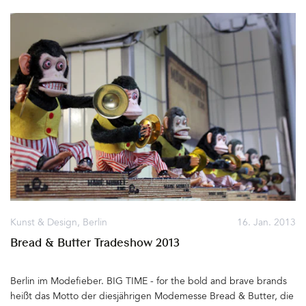
Postern oder Handillustrationen und Ihr könnt die Kunst gleich
signiert mitnehmen. Live-Painting und -Musik, DJs und am
abends Party – dies und noch viel mehr steht auf dem Programm,
dazu Getränke von der Bar und ein knisterndes Feuer im Hof. Bei
Manolis Angelakis und Paris Koutsikos habe ich zwei geniale
Drucke erstanden. Eine Schrift-Grafik mit Tafellack und
fluoriszierender Farbe und eine gedruckt in Kupferfarbe. Tolle
Geschenke. Auf einem der Tische türmen sich Rollen mit
Klebebändern in allen Farben von Klebeland, die für Tape-Art
benutzt werden. Auf einem anderen stehen originelle Pop-up-
Bücher, Illus und Karten von Maike Biederstädt – besonders
schön. Berlin Ink zeigt Tattoo-Motive aus Japan von ‘Ryo'. Lars P.
Krauses Poster für die 'Berlin Graphic Days #1’ könnt Ihr als
Siebdruck und handsigniert vom Künstler erstehen. Es gibt noch
viel mehr zu sehen, fahrt einfach hin – ein schönes Kunst-Event…
Kunst & Design
,
Berlin
16. Jan. 2013
Infos findet Ihr hier&hellip
Bread & Butter Tradeshow 2013
Berlin im Modefieber. BIG TIME - for the bold and brave brands
heißt das Motto der diesjährigen Modemesse Bread & Butter, die