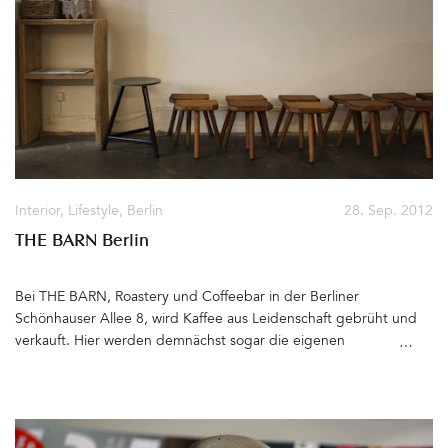
Blick« ist die Entwicklung einer Lampe der Berliner Agentur e27:
Sie entdeckte den Spitzenaufsatz der Laterne in der Manufaktur
von Hahn-Licht, veränderte den Aluminiumschirm nur geringfügig
und schuf die Pendelleuchte Berliner Pendel. Wie auch bei allen
anderen Produkten der Gestalter überzeugen »leises Design,
schlaue Prinzipien und hohe Funktionalität«. Für das neue
Kaffeehaus Frau Lüske in Lichterfelde-West habe ich mit meiner
Kollegin Martina Haag das Interior Konzept gemacht und das
Berliner Pendel gehört auch dazu. Lest hier mehr über das
Gestaltungskonzept des Cafés&hellip
Interior
,
Lifestyle
,
Berlin
28. Sep. 2012
THE BARN Berlin
Bei THE BARN, Roastery und Coffeebar in der Berliner
Schönhauser Allee 8, wird Kaffee aus Leidenschaft gebrüht und
verkauft. Hier werden demnächst sogar die eigenen
Kaffeebohnen geröstet. Seit letztem Samstag kann man an der
Brewbar Espresso Macchiato, Flat White oder Latte bestellen, auf
den kleinen Hockern drinnen und draußen Platz nehmen und sich
dann nur noch auf das Aroma und den Geschmack des Kaffees