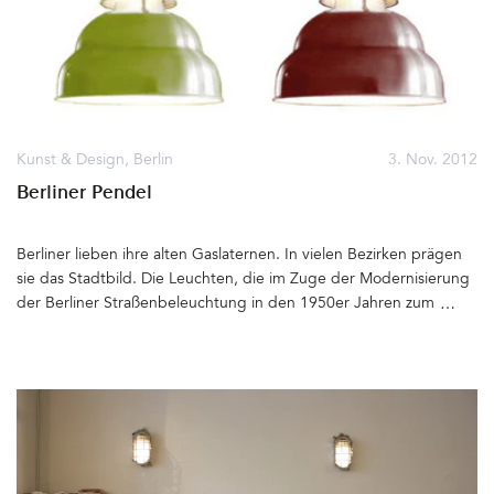
Kunst & Design
,
Berlin
3. Nov. 2012
Berliner Pendel
Berliner lieben ihre alten Gaslaternen. In vielen Bezirken prägen
sie das Stadtbild. Die Leuchten, die im Zuge der Modernisierung
der Berliner Straßenbeleuchtung in den 1950er Jahren zum
Einsatz kamen und deren Vorbild aus den 30er Jahren stammt,
wurden seit vier Jahrzehnten von der Berliner Firma Hahn-Licht
produziert. Der Berliner Senat hat vor einiger Zeit beschlossen,
die alten Gas-Aufsatzleuchten, wie sie auch genannt werden,
durch moderne LED-Leuchten zu ersetzen. Über 30.000 Lampen
sollen verschrottet werden. Der Protest der Bevölkerung ist groß,
der Berliner Landesregierung reagiert nicht. Ein kleiner »Licht-