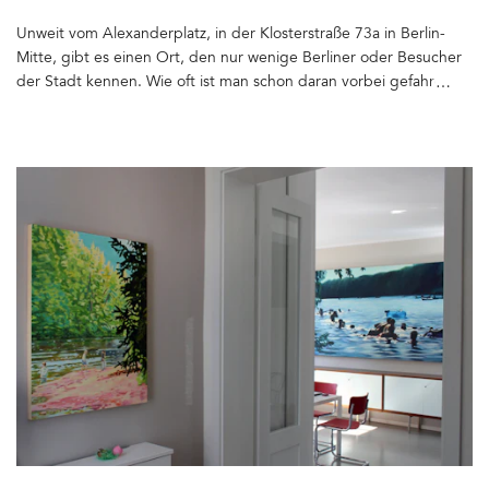
Merz. b. Schwanen, einer Manufaktur aus Süddeutschland, die auf
Original-Maschinen aus den 1920-1950er Jahren produzieren
Unweit vom Alexanderplatz, in der Klosterstraße 73a in Berlin-
lässt. Hier im Fire Department stellen auch Gitta Plotnicki oder
Mitte, gibt es einen Ort, den nur wenige Berliner oder Besucher
Pike Brothers aus. Dirk Thomas von Merz b. Schwanen machte
der Stadt kennen. Wie oft ist man schon daran vorbei gefahren,
mich auf die Möbeldesigner Noodles Noodles & Noodles Corp.
ohne zu ahnen, was für ein schönes Bauwerk hier verborgen liegt:
aufmerksam und stellte mich an deren Stand vor. Noodles
die Ruine der Franziskaners-Klosterkirche, die zum ersten Mal
entwirft und produziert seit 10 Jahren die Möbel für die B&B. Die
1250 urkundlich erwähnt wurde. Damals nur ein Saalbau aus
Craftsmen Canteen im Hangar besteht ausschließlich aus ihren
Feldsteinen, auf einem dem Franziskaner-Ordens zur Verfügung
Tischen und Stühlen, ebenso die Möbel im Fire Department.
gestellten Platz an der Stadtmauer, die Berlin und Cölln umgab.
Dank Dirk Thomas habe ich auch den britischen Designer Nigel
Die Geschichte der Klosterruine und Informationen zu
Cabourn kennen gelernt und durfte dort fotografieren. Seine
Öffnungszeiten könnt Ihr hier nachlesen. Der Sprung ins
Mode erzählt Geschichten von Abenteurern und Expeditionen. Er
Mittelalter gelingt am besten, wenn Ihr Euch der Ruine von der
liebt die Kleidung von 1900 - 1950 und lässt sich von ihr
Waisenstraße aus nähert – dort stehen noch immer die kleinen
inspirieren. In der L.O.C.K Area war ich bei Meindl, AG Adriano
dreigeschossigen Bürgerhäuser aus dem 17. Jahrhundert. In
oder The Last Conspiracy. Ich hätte überall Fotos machen
einem Gebäude auf der gegenüberliegenden Straßenheite
können, denn die Shop-Designs waren meist außergewöhnlich.
befindet sich das Restaurant Zur letzten Instanz erstmals 1561
Die Fahrrad-Deko von Bobrand fiel besonders auf: There's no
erwähnt und eingerahmt von Resten der alten Stadtmauer –
brand like nobrand! Die Shop-Istallationen der Schuh-
unglaublich, wie man hier Berliner Geschichte sehen und fühlen
Manufakturen Floris van Bommel und Frye gefielen mir
kann. 100 Meter weiter schaut der Fernsehturm in
auch gut&hellip
unterschiedlichen Perspektiven durch die Ruine – ein