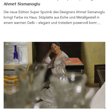
Ahmet Sismanoglu
Die neue Edition Super Sputnik des Designers Ahmet Sismanoglu
bringt Farbe ins Haus. Sitzplatte aus Eiche und Metallgestell in
einem warmen Gelb – elegant und trotzdem powervoll kommt
der Hocker daher. Er ist auch wunderbar als kleiner Beistelltisch
einsetzbar. Super Sputnik gibt es zudem mit einem Gestell aus
Chrom, in Rot oder Schwarz, pulverbeschichtet, die Platte auch in
geöltem Walnussholz oder farbig lackiert. Schön&hellip