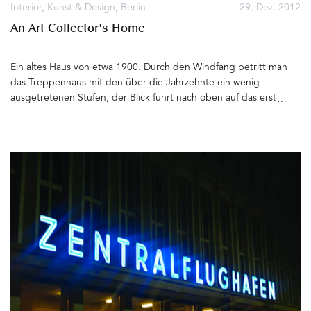
skurriles Bild&hellip
Interior
,
Kunst & Design
,
Berlin
29. Dez. 2012
An Art Collector's Home
Ein altes Haus von etwa 1900. Durch den Windfang betritt man
das Treppenhaus mit den über die Jahrzehnte ein wenig
ausgetretenen Stufen, der Blick führt nach oben auf das erste
Kunstwerk über einem von der Hausherrin selbst entworfenen
Möbelstück für die »Ordnung« im Flur. Ein Bild von Leif Trenkler
begrüßt den Gast. Ab hier beginnt die Moderne, denn das Haus
wurde 2011 unter der Leitung des Architekturbüros von Ey aus
Berlin saniert und für eine Familie mit zwei Töchtern schön
gemacht. Und wie schön! Durch die Flügeltür geht es in den
Wohnbereich, Industrieboden in Grau, an der Wand das 150 x
300 cm große Ölbild »Schlachtensee I« von Cameron Rudd ein
Sideboard aus den 1960ern, rote Stuhl-Klassiker von Thonet,
Lampen von Tobias Grau, hell und sonnig ist es überall, auch die
offene Küche von next125 in Walnuss und Weiß. Beim Einrichten
wurde Rücksicht auf die Kunst genommen, die Bilder sind
teilweise recht groß – wie das Gemälde von Sabine Dehnel in der