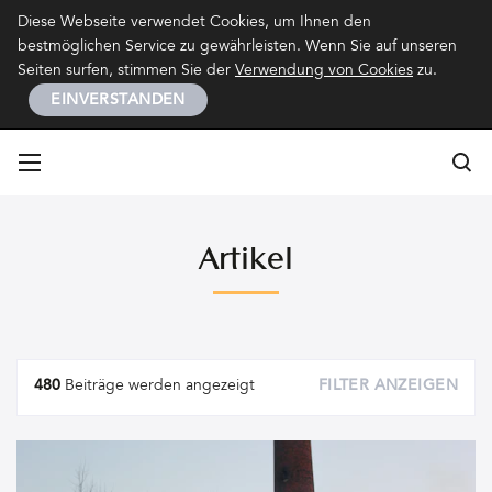
Kontakt
Impressum
Datenschutz
Diese Webseite verwendet Cookies, um Ihnen den
bestmöglichen Service zu gewährleisten. Wenn Sie auf unseren
Seiten surfen, stimmen Sie der
Verwendung von Cookies
zu.
EINVERSTANDEN
Su
Su
Artikel
Artikel
480
Beiträge werden angezeigt
FILTER ANZEIGEN