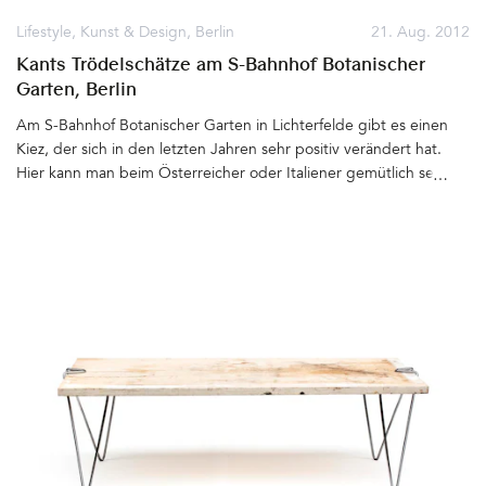
Lifestyle
,
Kunst & Design
,
Berlin
21. Aug. 2012
Kants Trödelschätze am S-Bahnhof Botanischer
Garten, Berlin
Am S-Bahnhof Botanischer Garten in Lichterfelde gibt es einen
Kiez, der sich in den letzten Jahren sehr positiv verändert hat.
Hier kann man beim Österreicher oder Italiener gemütlich seine
Mittagspause verbringen, im Eisladen leckeres Bio-Eis zum
Nachtisch essen, in der Bäckerei Kühnel besten Streuselkuchen
mitnehmen und danach noch ein bisschen durch die Läden
bummeln. Direkt am Bahnhof befindet sich das architektonisch
wohl beeindruckendste Küchenstudio Berlins: Station Küche.Ein
paar Häuser weiter verkauft Chris Kant und sein Team
Trödelschätze, die sie hauptsächlich aus Haushaltsauflösungen
zusammentragen. Es lohnt sich, immer mal wieder im
gleichnamigen Laden rein zu schauen. Die Schätze wechseln hier
schnell ihren Besitzer, denn Chris Kant und seine Kollegen
bringen fast täglich neue Stücke vorbei. Ich habe dort schon die
eine oder andere Rarität gefunden, gerade erst zwei alte Stühle,
die ich überarbeitet und mit Farrow & Balls Pitch Black lackiert