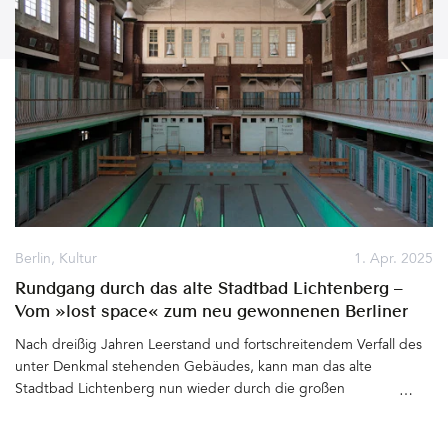
Berlin
,
Kultur
1. Apr. 2025
Rundgang durch das alte Stadtbad Lichtenberg –
Vom »lost space« zum neu gewonnenen Berliner
Kulturort
Nach dreißig Jahren Leerstand und fortschreitendem Verfall des
unter Denkmal stehenden Gebäudes, kann man das alte
Stadtbad Lichtenberg nun wieder durch die großen
Eingangstüren, die lange Zeit mit Bretten vernagelt waren,
betreten. Auf dem noch vorhandenen schwarzen Brett im Foyer