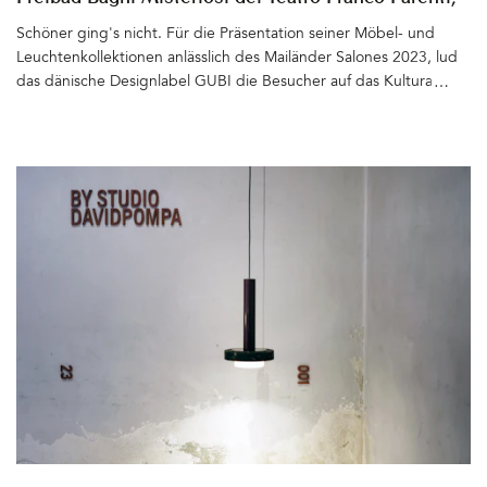
Milano
Schöner ging's nicht. Für die Präsentation seiner Möbel- und
Leuchtenkollektionen anlässlich des Mailänder Salones 2023, lud
das dänische Designlabel GUBI die Besucher auf das Kulturareal
Bagni Misteriosi del Teatro Franco Parenti in Porta Nova:
Architektonisches Juwel aus den 1930er Jahren mit Palazzina,
Theater und zwei großen Wasserbecken, die im Winter zur
Eisbahn und im Sommer zum Freibad werden. Umsäumt von
Kräuter- und Rosenbeeten, flachen Betontreppen, Gebäuden
und Terrassen, finden hier regelmäßig Theatervorstellungen und
andere Veranstaltungen statt. Eine schwimmende Insel im
kleineren Becken wird dann als Bühne genutzt. Ein Ort, der in
Erinnerung bleibt&hellip