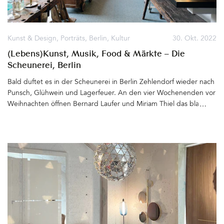
einem Mund. »I am David Pompa. Nice meeting you. Please
follow me«&hellip
Kunst & Design
,
Porträts
,
Berlin
,
Kultur
30. Okt. 2022
(Lebens)Kunst, Musik, Food & Märkte – Die
Scheunerei, Berlin
Bald duftet es in der Scheunerei in Berlin Zehlendorf wieder nach
Punsch, Glühwein und Lagerfeuer. An den vier Wochenenden vor
Weihnachten öffnen Bernard Laufer und Miriam Thiel das blaue
Tor des alten Vierseithofs für die Öffentlichkeit. Sie laden herzlich
ein, sich von diesem romantischen Ort in den Bann ziehen zu
lassen und in der Scheune oder im idyllischen Hofgarten Platz zu
nehmen und einfach nur zu genießen. Hier gibt es viel zu sehen,
zu fühlen und zu erleben. Bernard und Miriam lassen ihre Gäste
an ihrem Familienprojekt teilhaben. Seit einigen Jahren leben sie
mit ihren mittlerweile erwachsenen Kindern nicht nur am Rande
der Stadt in einem ehemaligen Bauernhof, sondern erschaffen mit
der Scheunerei etwas ganz Großes. Etwas, das nur entstehen
kann, wenn viel Liebe, Offen- und Gelassenheit im Spiel ist. »Seit