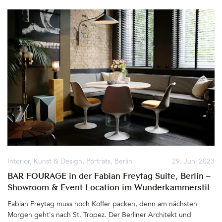
werden die Stundenpläne zur Nutzung der Wannen- und
Brausebäder, der beiden Schwimmbecken, für die
Heißluftbehandlung, Fußpflege und diverse medizinische
Abteilungen angekündigt. Es handelt sich leider nur um ein Relikt
aus längst vergangenen Zeiten. Schwimmen, duschen und
behandeln lassen, kann man sich hier schon ewig nicht mehr. Und
zukünftig wird dies leider auch nicht mehr möglich sein. Eine
Instandsetzung und neuerliche Nutzung als Schwimm- oder
Wellnessbad würde den Eigentümer, das Land Berlin, viele
Millionen Euro kosten und nicemals wirtschaftlich sein. Es gab
Pläne, das Bad zu verkaufen. Diese scheiterten wegen nötiger
Rentabilität ebenfalls. Und doch gibt es Licht (und Ideen) am
Horizont, wie das einst zu den modernsten Volksbädern seiner
Zeit zählende Gebäude und überdies ein architektonisches Juwel,
wieder der Öffentlichkeit zugänglich gemacht werden kann. Es
Interior
,
Kunst & Design
,
Porträts
,
Berlin
29. Juni 2023
wird im kleinen Rahmen bereits jetzt ermöglicht&hellip
BAR FOURAGE in der Fabian Freytag Suite, Berlin –
Showroom & Event Location im Wunderkammerstil
Fabian Freytag muss noch Koffer packen, denn am nächsten
Morgen geht's nach St. Tropez. Der Berliner Architekt und