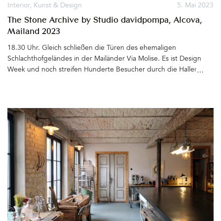
Interior
,
Kunst & Design
5. Mai 2023
The Stone Archive by Studio davidpompa, Alcova,
Mailand 2023
18.30 Uhr. Gleich schließen die Türen des ehemaligen
Schlachthofgeländes in der Mailänder Via Molise. Es ist Design
Week und noch streifen Hunderte Besucher durch die Hallen und
Häuser der von der Design-Plattform Alcova inszenierten
Ausstellung junger, aufstrebender Kreativer. Wir möchten
unbedingt noch das »Stone Archive« des mexikanisch-
österreichischen Designers David Pompa sehen.Die Installation
mit den deckenhohen, hellroten Regalwänden, gefüllt mit
Ordnern und Steinexponaten und die neue Leuchten-Kollektion
des Designstudios sollen besonders sehenswert sein. Schließlich
finden wir das Gebäude, in dem mehrere Designer ihre Werke
zeigen, und möchten eintreten. Zwei Security Guards verwehren
uns den Zutritt. »It's closed«. Wir sind wohl ein paar Minuten zu
spät und wahnsinnig enttäuscht. Plötzlich spricht uns ein junger
Mann an und sagt, er würde uns gerne mit hinein nehmen. Wohin
genau wir denn wollten? »Zu David Pompa«, sagen wir wie aus