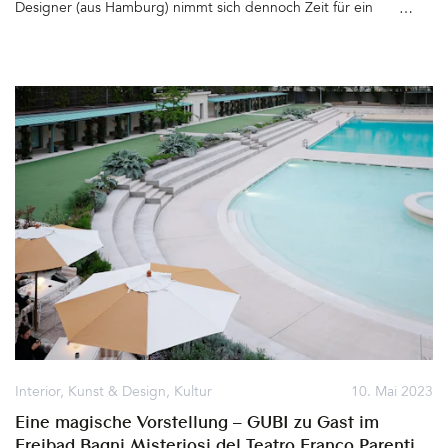
Designer (aus Hamburg) nimmt sich dennoch Zeit für ein
Interview. Wir treffen uns vor der alten Remise in der
Schröderstraße in Berlin Mitte. Dort, wo früher Pferdefutter
verkauft wurde, befinden sich heute das Fabian Freytag Studio
und die Event-Agentur PerlenPaule. Beim Kaffee erzählt der
Kreative von seiner bevorstehenden Reise nach Frankreich. Er
möchte sich inspirieren lassen und erfahren, wie man momentan
in St. Tropez wohnt. Was bedeutet dort Luxus in diesen Zeiten
und wie sieht es in den Häusern und Wohnungen aus? Fabian
Freytag reist viel, bringt Ideen von überall auf der Erde mit nach
Hause und setzt seine Ideen in Wohnwelten und Design-Stories
um, in denen Möbel, Accessoires und Textilien die
Hauptdarsteller sind&hellip
Interior
,
Kunst & Design
,
Kultur
10. Mai 2023
Eine magische Vorstellung – GUBI zu Gast im
Freibad Bagni Misteriosi del Teatro Franco Parenti,