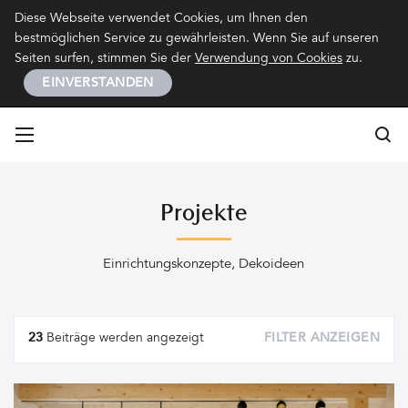
Kontakt
Impressum
Datenschutz
Diese Webseite verwendet Cookies, um Ihnen den
bestmöglichen Service zu gewährleisten. Wenn Sie auf unseren
Seiten surfen, stimmen Sie der
Verwendung von Cookies
zu.
EINVERSTANDEN
Su
Su
Projekte
Einrichtungskonzepte, Dekoideen
Ihr
23
Beiträge werden angezeigt
FILTER ANZEIGEN
sucht
nach
Ideen