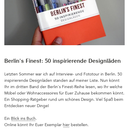
wirken würde und einige Stunden später bereits die Klebebänder
herunterreißen, sauber machen und die Möbel wieder zurück
schieben. Wow. Wie schön. Was für eine positiveVeränderung.
Findet zum Glück die ganze Familie. Per WhatsApp wurden sofort
die Bilder verschickt. »Sieht viel besser aus. Ich fand die dunkle
Farbe eh nie gut. Das Sofa ist doch gar nicht so groß.« YES! Was
eine neue Farbe ausmacht. Die Lampe aus dem Esszimmer wurde
mit einem rosa Stoffkabel versehen und über einem Vintage-
Beistelltisch in der Sofaecke abgehängt. Viel schöner als die
vorherige Pendelleuchte in der Mitte des Raums. Den Tisch
Berlin's Finest: 50 inspirierende Designläden
brauchen wir, um unsere Weingläser abstellen zu können, wenn
wir es uns abends auf dem neuen Sofa gemütlich machen. Zum
Letzten Sommer war ich auf Interview- und Fototour in Berlin. 50
Glück regnet es ja ständig draußen... Ein Prost auf Kopenhagen!
inspirierende Designläden standen auf meiner Liste. Nun könnt
Hier könnt Ihr Euch noch einmal das dunkle Zimmer anschauen.
Ihr im dritten Band der Berlin's Finest-Reihe lesen, wo Ihr welche
Es war auch toll. Aber was macht man nicht alles für ein neues
Möbel oder Wohnaccessoires für Euer Zuhause bekommen könnt.
Sofa. Schönes Wochenende, Ihr Lieben&hellip
Ein Shopping-Ratgeber rund um schönes Design. Viel Spaß beim
Entdecken neuer Dinge!
Ein
Blick ins Buch
.
Online könnt Ihr Euer Exemplar
hier
bestellen.