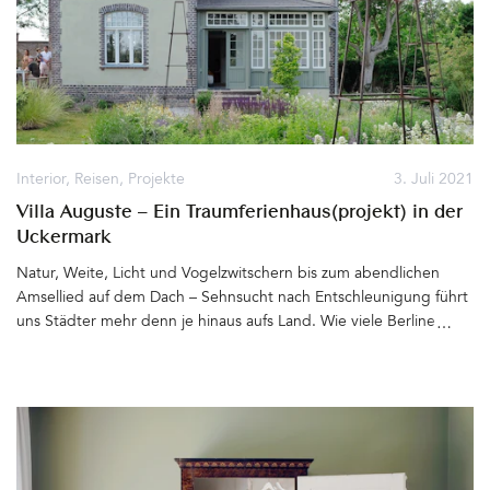
Stadt«. Inspiriert von Coffeeshops, wie sie es in Kapstadt und
anderen Metropolen gibt, soll es eine Art ConceptCafé mit
Selbstbedienung werden, wo man den besten Kaffee der Stadt
und köstliche Leckereien aus »guten« Lebensmitteln erhält&hellip
Interior
,
Reisen
,
Projekte
3. Juli 2021
Villa Auguste – Ein Traumferienhaus(projekt) in der
Uckermark
Natur, Weite, Licht und Vogelzwitschern bis zum abendlichen
Amsellied auf dem Dach – Sehnsucht nach Entschleunigung führt
uns Städter mehr denn je hinaus aufs Land. Wie viele Berliner
kenne ich, die sich in der nahe gelegenen Uckermark ein
Häuschen kaufen, einen alten Hof oder eine Scheune sanieren,
um dort in Zukunft die Wochenenden und die Ferien zu
verbringen. Der Wunsch nach einem Garten, nach Grün, nach
einem Buch unterm Apfelbaum und dem Sprung ins Wasser des
nächstgelegenen Sees, wird heute mit »Landlust« umschrieben.