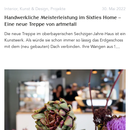
Purple Brown von Little Greene, eine »moody« colour, wie es im
Interior
,
Kunst & Design
,
Projekte
30. Mai 2022
Farbfächer heißt&hellip
Handwerkliche Meisterleistung im Sixties Home –
Eine neue Treppe von artmetall
Die neue Treppe im oberbayerischen Sechziger-Jahre-Haus ist ein
Kunstwerk. Als würde sie schon immer so lässig das Erdgeschoss
mit dem (neu gebauten) Dach verbinden. Ihre Wangen aus Stahl,
das Geländer filigran und schön Liebe zum dem ursprünglichen
Design von 1967 angepasst, die Stufen aus Eiche – Fast schwebt
die Treppe unter der 2 x 2 Meter großen Öffnung, die im
Rahmen des Dachausbaus mit viel Aufwand in die Decke aus
Stahlbeton geschnitten wurde&hellip