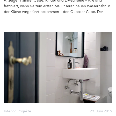
Anzeige | Familie, Gäste, Kinder und Erwachsene – Alle sind
sein, wie es hier früher mal aussah. Schnell gewöhnt man sich an
fasziniert, wenn sie zum ersten Mal unseren neuen Wasserhahn in
das neue Raumgefühl, die Großzügigkeit, die neu entstandenen
der Küche vorgeführt bekommen – den Quooker Cube. Der
Sichtachsen und dass man vom Sofa aus in den Garten schauen
Quooker (von Quick Cooker) Cube ist ein Wasserhahn, der 100°C
kann. Sehr schön&hellip
kochendes Wasser, gekühltes, gefiltertes sprudelndes und stilles
Wasser produziert. Und das in Sekundenschnelle. Eine Sensation.
Seit dem Spätsommer haben wir keinen Wasserkocher und keine
Pfandflaschen mehr. Dafür den Wasserhahn, der alles kann. Noch
nie hat unsere Familie so viel Wasser oder frisch gebrühten Tee
getrunken. Dennoch sparen wir Wasser und Energie, da immer
nur so viel Wasser entnommen, wie auch wirklich gebraucht wird.
Im Wasserkocher bleibt z.B. immer Restwasser zurück. Der
Wasserkocher braucht etwa drei Minuten, um kochendes Wasser
zu produzieren – der Quooker bringt es (dank eines
vakuumisolierten Reservoirs unter der Spüle und 10 Watt/Stunde
Energieverbrauch) direkt in die Tasse. Mehr zum Thema Quooker
und Energieverbrauch erfahrt Ihr hier. Der Quooker ist einfach zu
betätigen. Drückt man den geriffelten Ring in der Mitte des
Wasserhahns zwei Mal nach unten und dreht ihn anschließend
nach rechts (Kindersicherung), leuchtet er rot und kochendes
Interior
,
Projekte
29. Juni 2019
Wasser fließt aus dem Hahn. Es zischt ein bisschen, denn das