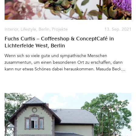
Interior
,
Lifestyle
,
Berlin
,
Projekte
13. Sep. 2021
Fuchs Curtis – Coffeeshop & ConceptCafé in
Lichterfelde West, Berlin
Wenn sich so viele gute und sympathische Menschen
zusammentun, um einen besonderen Ort zu erschaffen, dann
kann nur etwas Schönes dabei herauskommen. Masuda Becker ist
Geschäftsfrau, Marketingexpertin, Kaffeeliebhaberin,
ausgesprochener Familienmensch, unglaubliche Netzwerkerin
und lebt in Berlins grünem Stadtteil Lichterfelde West. Ich treffe
sie im neu eröffneten Café Fuchs Curtis auf ein Käsetörtchen und
einen Cappuccino. Zusammen mit Mann, Schwester und
Schwager wagt sich Masuda noch während des letzten
Lockdowns an ein Projekt, das für alle Beteilgten Neuland ist – Sie
möchten ein Café ins Leben rufen, einen Wohlfühlort und
Treffpunkt für Familie und Gäste aus dem Kiez und »aus der