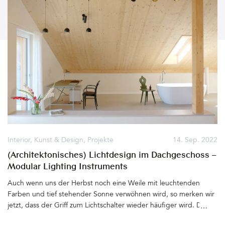
zu
Einrichtungs-
und
Farbkonzepten,
Möbeln
und
Accessoires
–
lasst
Euch
Interior
,
Kunst & Design
,
Projekte
14. Sep. 2022
inspirieren!
(Architektonisches) Lichtdesign im Dachgeschoss –
Modular Lighting Instruments
Auch wenn uns der Herbst noch eine Weile mit leuchtenden
Farben und tief stehender Sonne verwöhnen wird, so merken wir
jetzt, dass der Griff zum Lichtschalter wieder häufiger wird. Die
Tage werden merklich kürzer. Wir brauchen Licht. Kunden fragen