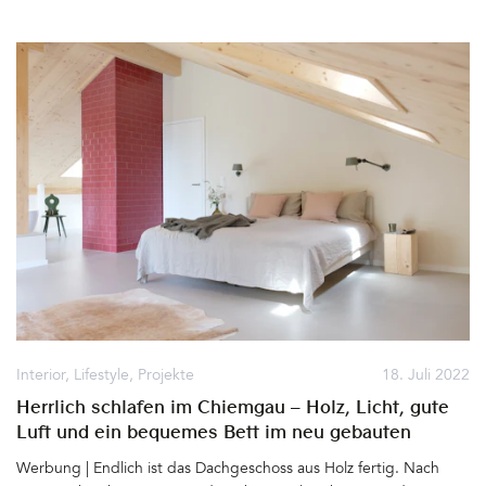
besonders am Ende des Sommers nach schönen und guten
Lichtquellen. Welche Lampen sollen für welchen Zweck
angeschafft werden? Hell soll es sein, aber gerne auch gemütlich.
Deckenstrahler oder Pendelleuchten? Klares Design oder doch
lieber extravagant? Wieviele Lichtquellen braucht ein Raum? Wie
werden Dachschrägen am besten illuminiert&hellip
Interior
,
Lifestyle
,
Projekte
18. Juli 2022
Herrlich schlafen im Chiemgau – Holz, Licht, gute
Luft und ein bequemes Bett im neu gebauten
Dachgeschoss
Werbung | Endlich ist das Dachgeschoss aus Holz fertig. Nach