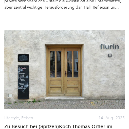
private Wohnbereiche – stellt die Akustik oft eine unterschätzte,
aber zentral wichtige Herausforderung dar. Hall, Reflexion und
Härte können das Wohlbefinden stark beeinträchtigen.
Unterhaltungen werden laut, Konzentration fällt schwer, Räume
fühlen sich unruhig und ungemütlich an. Hier setzt das dänische
Unternehmen AKUART an – mit Akustiklösungen, die nicht nur
technisch effektiv, sondern auch ästhetisch und schön sind&hellip
Lifestyle
,
Reisen
14. Aug. 2025
Zu Besuch bei (Spitzen)Koch Thomas Ortler im