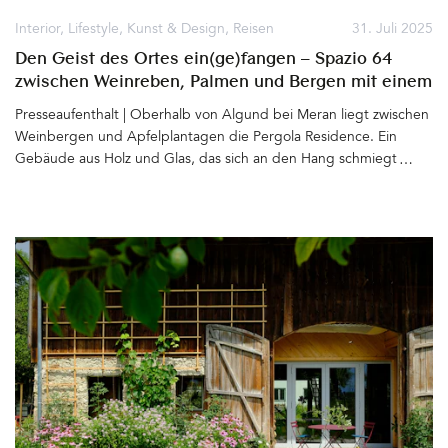
Interior
,
Lifestyle
,
Kunst & Design
,
Reisen
31. Juli 2025
Den Geist des Ortes ein(ge)fangen – Spazio 64
zwischen Weinreben, Palmen und Bergen mit einem
Loft, designed by Hannes Peer
Presseaufenthalt | Oberhalb von Algund bei Meran liegt zwischen
Weinbergen und Apfelplantagen die Pergola Residence. Ein
Gebäude aus Holz und Glas, das sich an den Hang schmiegt und
mit diesem zu verschmelzen scheint. Bereits vor zwei Jahrzehnten
entwarf der renommierte Architekt Matteo Thun für Ruth und
Josef Innerhofer das (Apart)Hotel mit 12 Suiten und zwei
Penthäusern. Der Baukörper beeindruckt auch heute nicht nur
die Spaziergänger, die meist staunend vor den mit Wein
bewachsenen Pergolen stehen bleiben. Besonders die dort
Erholung suchenden Gäste lieben das Konzept des Hauses –
Großzügige Apartments, viel Raum, Weite, Licht und die
Möglichkeit ganz für sich zu wohnen und doch die
Annehmlichkeiten eines Hotels zu genießen. 2020 entschließt sich
Karin Innerhofer nach Südtirol zurückzukehren und das Hotel der
Eltern zu übernehmen. Ein Neustart mit sich anschließende
Rebrandings und vielen neuen Ideen. Auf dem Grundstück ist