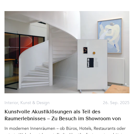
Herbstlicht, das Haus, Garten und die Umgebung so anmutig
erscheinen lässt. In der kommenden dunklen Jahreszeit werden
wir gerne daran und die entspannten Tage in dieser feinen und
ganz besonderen Unterkunft am Wolfgangsee zurückdenken.
Denn die Villa Alma kann nur in bester Erinnerung bleiben&hellip
Interior
,
Kunst & Design
26. Sep. 2025
Kunstvolle Akustiklösungen als Teil des
Raumerlebnisses – Zu Besuch im Showroom von
AKUART, Kopenhagen
In modernen Innenräumen – ob Büros, Hotels, Restaurants oder