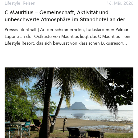
Gartensaison (mit Stil) ist hiermit eröffnet. Super schön. LIVLIG ist
Lifestyle
,
Reisen
16. Mär. 2026
eine Brand der New Ventures GmbH aus Rehau in
C Mauritius – Gemeinschaft, Aktivität und
Deutschland, Instagram&hellip
unbeschwerte Atmosphäre im Strandhotel an der
Palmar-Lagune
Presseaufenthalt | An der schimmernden, türkisfarbenen Palmar-
Lagune an der Ostküste von Mauritius liegt das C Mauritius – ein
Lifestyle Resort, das sich bewusst von klassischen Luxusresorts der
Insel abhebt. Statt stiller Zurückgezogenheit steht hier vor allem
eines im Mittelpunkt: Gemeinschaft, Aktivität und eine lockere,
unbeschwerte Atmosphäre&hellip