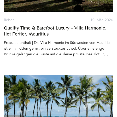
Reisen
10. Mär. 2026
Quality Time & Barefoot Luxury – Villa Harmonie,
Ilot Fortier, Mauritius
Presseaufenthalt | Die Villa Harmonie im Südwesten von Mauritius
ist ein »hidden gem«, ein verstecktes Juwel. Über eine enge
Brücke gelangen die Gäste auf die kleine private Insel Ilot Fortier
nahe des Ortes Black River. Paradiesisch an einer mit Mangroven
bewachsenen Lagune gelegen, erstreckt sich das Grundstück mit
dem von einem tropischen Garten umgebenen Haus bis zum
Wasser. Zwischen den Palmen bewegen sich Hängematten leicht
im Wind, Holzliegen, Bänke und gemütliche Sitzgruppen sind
zum Meer hin ausgerichtet. Von hier blickt man hinüber zu Le
Morne Brabant, dem für seine langen weißen Sandstrände
bekannten Berg und weiter bis zum Horizont, wo abends die
Sonne spektakulär im Meer versinkt. &hellip