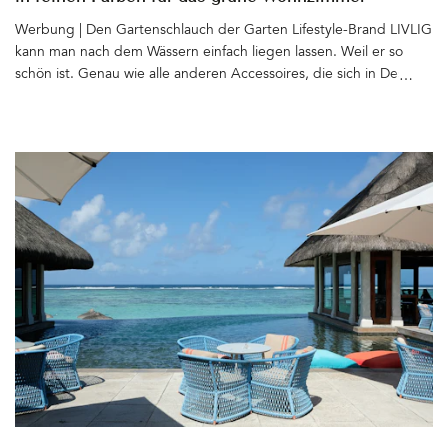
Werbung | Den Gartenschlauch der Garten Lifestyle-Brand LIVLIG
kann man nach dem Wässern einfach liegen lassen. Weil er so
schön ist. Genau wie alle anderen Accessoires, die sich in Design
und Farbe angenehm zurückhalten und perfekt in jedes Setting
passen. Ob Gentle Greige, Sandy Stone, Graceful Green oder
Authentic Anthracite – Es fällt schwer, sich für eine Farbe – oder
ein Produkt – zu entscheiden. Am liebsten mögen doch bitte
neben dem Gartenschlauch und dem Metalltopf auch alle
anderen feinen Dinge von LIVLIG im Garten ein neues Zuhause
finden. Es gibt passende Schlauchhalter und -trommeln,
Gießkannen, Pflanztöpfe, Gartenabfallsäcke und Kaminholzkörbe
aus Metall, die sich auch gut im Haus machen. Auch
Gartenhandschuhe, Scheren, Gartenduschen und ein mobiler
Wasserhahn für den (Pflanz)Tisch mit passender Schale gehören
zum LIVLIG-Sortiment. LIVLIG steht für Qualität, Funktionalität
und zeitloses Design. Die Materialien: Messing, Stahl und für die
in Deutschland hergestellen Schläuche PVC, das zu 65% aus
recyceltem Material aus Produktionsabfällen hergestellt wird.
Nachhaltige Freude an den Produkten ist garantiert. Die