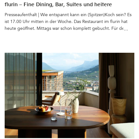
flurin – Fine Dining, Bar, Suites und heitere
Gelassenheit
Presseaufenthalt | Wie entspannt kann ein (Spitzen)Koch sein? Es
ist 17.00 Uhr mitten in der Woche. Das Restaurant im flurin hat
heute geöffnet. Mittags war schon komplett gebucht. Für den
Abend sind auch schon alle Tische reserviert. Thomas Ortler sitzt
mit uns beim Bier vor dem Haus, grüßt die Nachbarn, den Vater,
der im Auto vorbei fährt, den Bruder, der gerade die Straße
überquert. In Glurns, dem kleinsten Städtchen Italiens, kennt und
trifft jeder ständig jeden. Für uns ist Aperitivozeit. Bei Thomas
Ortler geht die abendliche Arbeit erst los. Eigentlich müsste er
bei seinem Team in der Küche stehen. Und doch nimmt er sich
die Zeit zu erzählen: über sein Leben, seine Passion(en), über die
Zeit nach der Schule, als er seine Komfortzone verließ und wie er
seitdem auf seine Heimat und die Welt blickt. Seine Art zu
sprechen und sich zu geben: unprätentiös, gelassen und
wahnsinnig sympathisch&hellip