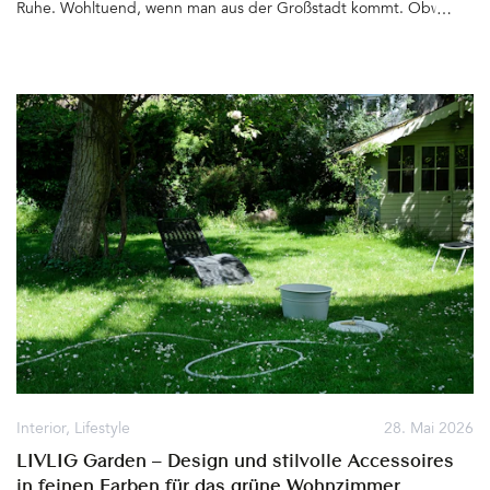
Ruhe. Wohltuend, wenn man aus der Großstadt kommt. Obwohl
Berlin zu einer der grünsten Städte zählt – Hier gibt es Felder,
Wiesen und Wälder bis zum Horizont, die Havel nimmt ihren Lauf,
Torfstiche und Seen laden zum Baden und Wassersport treiben
ein. Die Umgebung ist zum Radfahren ideal. Die Natur beruhigt
die Sinne und umgibt die Ruhesuchenden gleich hinter den
sechs Chalets, deren Name »Greenview« nicht besser hätte
gewählt werden können&hellip
Interior
,
Lifestyle
28. Mai 2026
LIVLIG Garden – Design und stilvolle Accessoires
in feinen Farben für das grüne Wohnzimmer