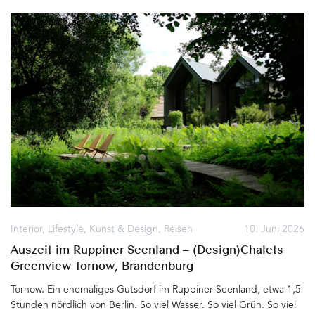
dem Residenzschloss bauen. Ein barocker Traum, der bis 1713 ihr
Wohn- und Repräsentationssitz wurde. Die Gräfin hatte großen
Einfluß auf den Dresdner Hof, mischte sich über die Jahre immer
mehr in die Politik ein, nutzte ihre Machtstellung zu sehr aus und
viel fiel schließlich bei August in Ungnade. Er wandte sich von ihr
ab und verbannte die Mutter seiner drei gemeinsamen Kinder für
den Rest ihres Lebens auf die Burg Stolpen, wo sie 1733 starb.
Noch heute scheint der Geist der Gräfin Cosel über dem
Taschenbergpalais, dem heutigen Hotel Taschenbergpalais
Kempinski Dresden, zu schweben&hellip
Interior
,
Lifestyle
,
Kunst & Design
,
Reisen
10. Juni 2026
Auszeit im Ruppiner Seenland – (Design)Chalets
Greenview Tornow, Brandenburg
Tornow. Ein ehemaliges Gutsdorf im Ruppiner Seenland, etwa 1,5
Stunden nördlich von Berlin. So viel Wasser. So viel Grün. So viel