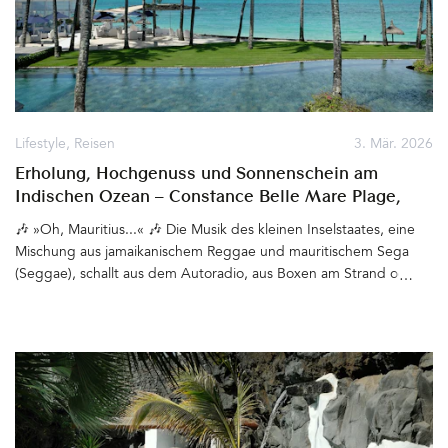
Lifestyle
,
Reisen
3. Mär. 2026
Erholung, Hochgenuss und Sonnenschein am
Indischen Ozean – Constance Belle Mare Plage,
Mauritius
🎶 »Oh, Mauritius...« 🎶 Die Musik des kleinen Inselstaates, eine
Mischung aus jamaikanischem Reggae und mauritischem Sega
(Seggae), schallt aus dem Autoradio, aus Boxen am Strand oder
aus den kleinen Hütten, die Streetfood verkaufen. Meist am
Wochenende, wenn die Menschen ihre Insel feiern. Seelenvoll,
fröhlich, rhythmisch, tief mit der kreolischen Kultur verwurzelt,
transportieren die Beats und Texte eine Stimmung, die überall auf
Mauritius zu spüren ist. Hier leben Menschen vieler
unterschiedlicher Kulturen friedvoll miteinander. Sie sind
freundlich, hilfsbereit, entspannt. Ein Kellner, mit dem wir uns