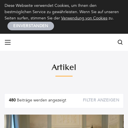
Kontakt
Impressum
Datenschutz
Diese Webseite verwendet Cookies, um Ihnen den
bestmöglichen Service zu gewährleisten. Wenn Sie auf unseren
Seiten surfen, stimmen Sie der
Verwendung von Cookies
zu.
EINVERSTANDEN
Su
Su
Artikel
Artikel
480
Beiträge werden angezeigt
FILTER ANZEIGEN