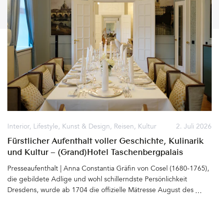
Interior
,
Lifestyle
,
Kunst & Design
,
Reisen
,
Kultur
2. Juli 2026
Fürstlicher Aufenthalt voller Geschichte, Kulinarik
und Kultur – (Grand)Hotel Taschenbergpalais
Kempinski Dresden
Presseaufenthalt | Anna Constantia Gräfin von Cosel (1680-1765),
die gebildete Adlige und wohl schillerndste Persönlichkeit
Dresdens, wurde ab 1704 die offizielle Mätresse August des
Starken (1670 - 1733). Für sie ließ der Kurfürst von Sachsen und
spätere König von Polen das Taschenbergpalais gleich neben