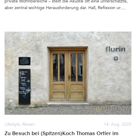
private Wohnbereiche – stellt die Akustik oft eine unterschätzte,
aber zentral wichtige Herausforderung dar. Hall, Reflexion und
Härte können das Wohlbefinden stark beeinträchtigen.
Unterhaltungen werden laut, Konzentration fällt schwer, Räume
fühlen sich unruhig und ungemütlich an. Hier setzt das dänische
Unternehmen AKUART an – mit Akustiklösungen, die nicht nur
technisch effektiv, sondern auch ästhetisch und schön sind&hellip
Lifestyle
,
Reisen
14. Aug. 2025
Zu Besuch bei (Spitzen)Koch Thomas Ortler im