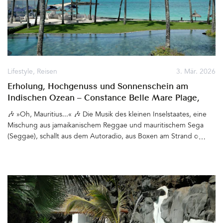
Lifestyle
,
Reisen
3. Mär. 2026
Erholung, Hochgenuss und Sonnenschein am
Indischen Ozean – Constance Belle Mare Plage,
Mauritius
🎶 »Oh, Mauritius...« 🎶 Die Musik des kleinen Inselstaates, eine
Mischung aus jamaikanischem Reggae und mauritischem Sega
(Seggae), schallt aus dem Autoradio, aus Boxen am Strand oder
aus den kleinen Hütten, die Streetfood verkaufen. Meist am
Wochenende, wenn die Menschen ihre Insel feiern. Seelenvoll,
fröhlich, rhythmisch, tief mit der kreolischen Kultur verwurzelt,
transportieren die Beats und Texte eine Stimmung, die überall auf
Mauritius zu spüren ist. Hier leben Menschen vieler
unterschiedlicher Kulturen friedvoll miteinander. Sie sind
freundlich, hilfsbereit, entspannt. Ein Kellner, mit dem wir uns