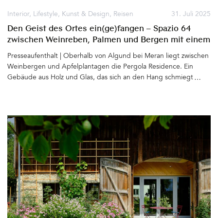
Interior
,
Lifestyle
,
Kunst & Design
,
Reisen
31. Juli 2025
Den Geist des Ortes ein(ge)fangen – Spazio 64
zwischen Weinreben, Palmen und Bergen mit einem
Loft, designed by Hannes Peer
Presseaufenthalt | Oberhalb von Algund bei Meran liegt zwischen
Weinbergen und Apfelplantagen die Pergola Residence. Ein
Gebäude aus Holz und Glas, das sich an den Hang schmiegt und
mit diesem zu verschmelzen scheint. Bereits vor zwei Jahrzehnten
entwarf der renommierte Architekt Matteo Thun für Ruth und
Josef Innerhofer das (Apart)Hotel mit 12 Suiten und zwei
Penthäusern. Der Baukörper beeindruckt auch heute nicht nur
die Spaziergänger, die meist staunend vor den mit Wein
bewachsenen Pergolen stehen bleiben. Besonders die dort
Erholung suchenden Gäste lieben das Konzept des Hauses –
Großzügige Apartments, viel Raum, Weite, Licht und die
Möglichkeit ganz für sich zu wohnen und doch die
Annehmlichkeiten eines Hotels zu genießen. 2020 entschließt sich
Karin Innerhofer nach Südtirol zurückzukehren und das Hotel der
Eltern zu übernehmen. Ein Neustart mit sich anschließende
Rebrandings und vielen neuen Ideen. Auf dem Grundstück ist