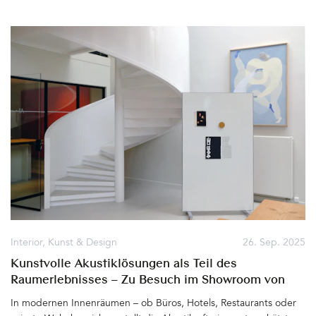
Herbstlicht, das Haus, Garten und die Umgebung so anmutig
erscheinen lässt. In der kommenden dunklen Jahreszeit werden
wir gerne daran und die entspannten Tage in dieser feinen und
ganz besonderen Unterkunft am Wolfgangsee zurückdenken.
Denn die Villa Alma kann nur in bester Erinnerung bleiben&hellip
Interior
,
Kunst & Design
26. Sep. 2025
Kunstvolle Akustiklösungen als Teil des
Raumerlebnisses – Zu Besuch im Showroom von
AKUART, Kopenhagen
In modernen Innenräumen – ob Büros, Hotels, Restaurants oder