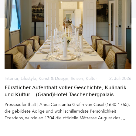
Interior
,
Lifestyle
,
Kunst & Design
,
Reisen
,
Kultur
2. Juli 2026
Fürstlicher Aufenthalt voller Geschichte, Kulinarik
und Kultur – (Grand)Hotel Taschenbergpalais
Kempinski Dresden
Presseaufenthalt | Anna Constantia Gräfin von Cosel (1680-1765),
die gebildete Adlige und wohl schillerndste Persönlichkeit
Dresdens, wurde ab 1704 die offizielle Mätresse August des
Starken (1670 - 1733). Für sie ließ der Kurfürst von Sachsen und
spätere König von Polen das Taschenbergpalais gleich neben