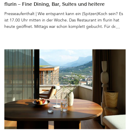
flurin – Fine Dining, Bar, Suites und heitere
Gelassenheit
Presseaufenthalt | Wie entspannt kann ein (Spitzen)Koch sein? Es
ist 17.00 Uhr mitten in der Woche. Das Restaurant im flurin hat
heute geöffnet. Mittags war schon komplett gebucht. Für den
Abend sind auch schon alle Tische reserviert. Thomas Ortler sitzt
mit uns beim Bier vor dem Haus, grüßt die Nachbarn, den Vater,
der im Auto vorbei fährt, den Bruder, der gerade die Straße
überquert. In Glurns, dem kleinsten Städtchen Italiens, kennt und
trifft jeder ständig jeden. Für uns ist Aperitivozeit. Bei Thomas
Ortler geht die abendliche Arbeit erst los. Eigentlich müsste er
bei seinem Team in der Küche stehen. Und doch nimmt er sich
die Zeit zu erzählen: über sein Leben, seine Passion(en), über die
Zeit nach der Schule, als er seine Komfortzone verließ und wie er
seitdem auf seine Heimat und die Welt blickt. Seine Art zu
sprechen und sich zu geben: unprätentiös, gelassen und
wahnsinnig sympathisch&hellip