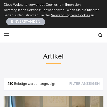
Kontakt
Impressum
Datenschutz
Diese Webseite verwendet Cookies, um Ihnen den
bestmöglichen Service zu gewährleisten. Wenn Sie auf unseren
Seiten surfen, stimmen Sie der
Verwendung von Cookies
zu.
EINVERSTANDEN
Su
Su
Artikel
Artikel
480
Beiträge werden angezeigt
FILTER ANZEIGEN