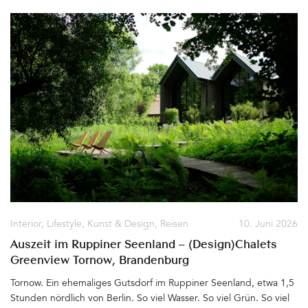
dem Residenzschloss bauen. Ein barocker Traum, der bis 1713 ihr
Wohn- und Repräsentationssitz wurde. Die Gräfin hatte großen
Einfluß auf den Dresdner Hof, mischte sich über die Jahre immer
mehr in die Politik ein, nutzte ihre Machtstellung zu sehr aus und
viel fiel schließlich bei August in Ungnade. Er wandte sich von ihr
ab und verbannte die Mutter seiner drei gemeinsamen Kinder für
den Rest ihres Lebens auf die Burg Stolpen, wo sie 1733 starb.
Noch heute scheint der Geist der Gräfin Cosel über dem
Taschenbergpalais, dem heutigen Hotel Taschenbergpalais
Kempinski Dresden, zu schweben&hellip
Interior
,
Lifestyle
,
Kunst & Design
,
Reisen
10. Juni 2026
Auszeit im Ruppiner Seenland – (Design)Chalets
Greenview Tornow, Brandenburg
Tornow. Ein ehemaliges Gutsdorf im Ruppiner Seenland, etwa 1,5
Stunden nördlich von Berlin. So viel Wasser. So viel Grün. So viel