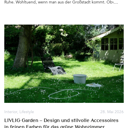
Ruhe. Wohltuend, wenn man aus der Großstadt kommt. Obwohl
Berlin zu einer der grünsten Städte zählt – Hier gibt es Felder,
Wiesen und Wälder bis zum Horizont, die Havel nimmt ihren Lauf,
Torfstiche und Seen laden zum Baden und Wassersport treiben
ein. Die Umgebung ist zum Radfahren ideal. Die Natur beruhigt
die Sinne und umgibt die Ruhesuchenden gleich hinter den
sechs Chalets, deren Name »Greenview« nicht besser hätte
gewählt werden können&hellip
Interior
,
Lifestyle
28. Mai 2026
LIVLIG Garden – Design und stilvolle Accessoires
in feinen Farben für das grüne Wohnzimmer