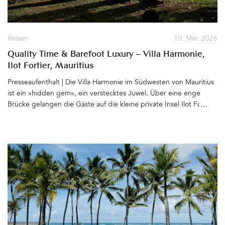
Reisen
10. Mär. 2026
Quality Time & Barefoot Luxury – Villa Harmonie,
Ilot Fortier, Mauritius
Presseaufenthalt | Die Villa Harmonie im Südwesten von Mauritius
ist ein »hidden gem«, ein verstecktes Juwel. Über eine enge
Brücke gelangen die Gäste auf die kleine private Insel Ilot Fortier
nahe des Ortes Black River. Paradiesisch an einer mit Mangroven
bewachsenen Lagune gelegen, erstreckt sich das Grundstück mit
dem von einem tropischen Garten umgebenen Haus bis zum
Wasser. Zwischen den Palmen bewegen sich Hängematten leicht
im Wind, Holzliegen, Bänke und gemütliche Sitzgruppen sind
zum Meer hin ausgerichtet. Von hier blickt man hinüber zu Le
Morne Brabant, dem für seine langen weißen Sandstrände
bekannten Berg und weiter bis zum Horizont, wo abends die
Sonne spektakulär im Meer versinkt. &hellip