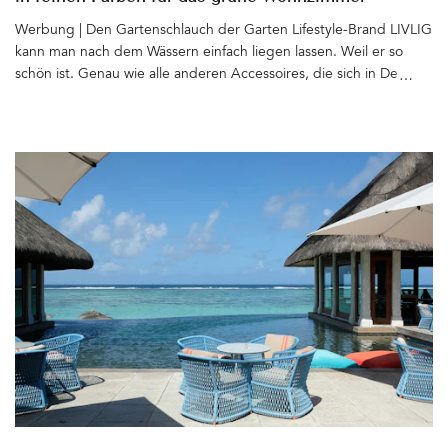
Werbung | Den Gartenschlauch der Garten Lifestyle-Brand LIVLIG
kann man nach dem Wässern einfach liegen lassen. Weil er so
schön ist. Genau wie alle anderen Accessoires, die sich in Design
und Farbe angenehm zurückhalten und perfekt in jedes Setting
passen. Ob Gentle Greige, Sandy Stone, Graceful Green oder
Authentic Anthracite – Es fällt schwer, sich für eine Farbe – oder
ein Produkt – zu entscheiden. Am liebsten mögen doch bitte
neben dem Gartenschlauch und dem Metalltopf auch alle
anderen feinen Dinge von LIVLIG im Garten ein neues Zuhause
finden. Es gibt passende Schlauchhalter und -trommeln,
Gießkannen, Pflanztöpfe, Gartenabfallsäcke und Kaminholzkörbe
aus Metall, die sich auch gut im Haus machen. Auch
Gartenhandschuhe, Scheren, Gartenduschen und ein mobiler
Wasserhahn für den (Pflanz)Tisch mit passender Schale gehören
zum LIVLIG-Sortiment. LIVLIG steht für Qualität, Funktionalität
und zeitloses Design. Die Materialien: Messing, Stahl und für die
in Deutschland hergestellen Schläuche PVC, das zu 65% aus
recyceltem Material aus Produktionsabfällen hergestellt wird.
Nachhaltige Freude an den Produkten ist garantiert. Die