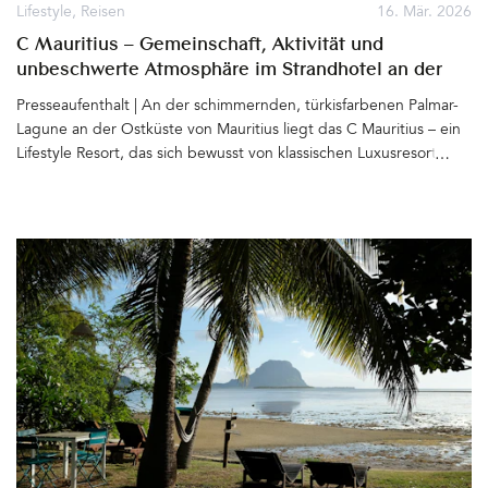
Gartensaison (mit Stil) ist hiermit eröffnet. Super schön. LIVLIG ist
Lifestyle
,
Reisen
16. Mär. 2026
eine Brand der New Ventures GmbH aus Rehau in
C Mauritius – Gemeinschaft, Aktivität und
Deutschland, Instagram&hellip
unbeschwerte Atmosphäre im Strandhotel an der
Palmar-Lagune
Presseaufenthalt | An der schimmernden, türkisfarbenen Palmar-
Lagune an der Ostküste von Mauritius liegt das C Mauritius – ein
Lifestyle Resort, das sich bewusst von klassischen Luxusresorts der
Insel abhebt. Statt stiller Zurückgezogenheit steht hier vor allem
eines im Mittelpunkt: Gemeinschaft, Aktivität und eine lockere,
unbeschwerte Atmosphäre&hellip