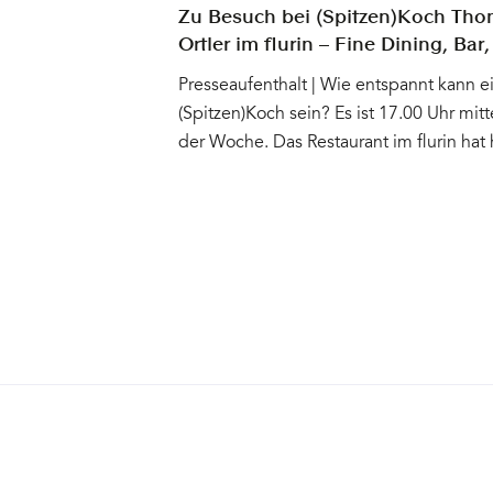
Zu Besuch bei (Spitzen)Koch Th
Ortler im flurin – Fine Dining, Bar,
Suites und heitere Gelassenheit
Presseaufenthalt | Wie entspannt kann e
(Spitzen)Koch sein? Es ist 17.00 Uhr mitt
der Woche. Das Restaurant im flurin hat
geöffnet. Mittags war schon komplett
gebucht. Für den Abend sind auch schon
Tische reserviert. Thomas Ortler sitzt mit
beim Bier vor dem Haus, grüßt die Nach
den Vater, der im Auto vorbei fährt, den
Bruder, der gerade die Straße überquert.
Glurns, dem kleinsten Städtchen Italiens
kennt und trifft jeder ständig jeden. Für
ist Aperitivozeit. Bei Thomas Ortler geht
abendliche Arbeit erst los. Eigentlich m
er bei seinem Team in der Küche stehen
doch nimmt er sich die Zeit zu erzählen: