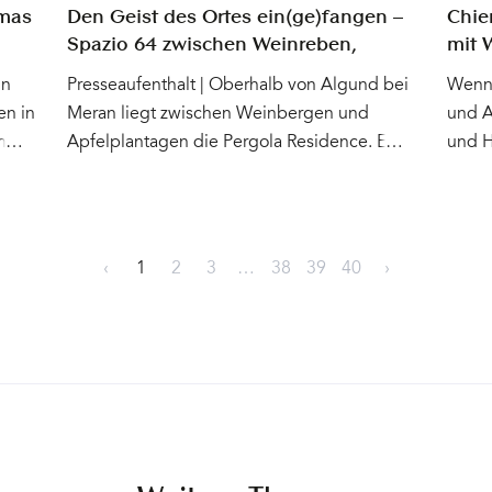
schei
omas
Den Geist des Ortes ein(ge)fangen –
Chie
Spazio 64 zwischen Weinreben,
mit 
Palmen und Bergen mit einem Loft,
Heus
in
Presseaufenthalt | Oberhalb von Algund bei
Wenn 
designed by Hannes Peer
en in
Meran liegt zwischen Weinbergen und
und A
 heute
Apfelplantagen die Pergola Residence. Ein
und H
Gebäude aus Holz und Glas, das sich an den
Tittm
 alle
Hang schmiegt und mit diesem zu
Schme
 uns
verschmelzen scheint. Bereits vor zwei
Sonne
barn,
Jahrzehnten entwarf der renommierte
für d
‹
1
2
3
…
38
39
40
›
Architekt Matteo Thun für Ruth und Josef
Die b
 In
Innerhofer das (Apart)Hotel mit 12 Suiten und
ehema
,
zwei Penthäusern. Der Baukörper beeindruckt
Paar 
 uns
auch heute nicht nur die Spaziergänger, die
umgeb
 die
meist staunend vor den mit Wein
befin
üsste
bewachsenen Pergolen stehen bleiben.
Obstb
. Und
Besonders die dort Erholung suchenden
Kirch
 über
Gäste lieben das Konzept des Hauses –