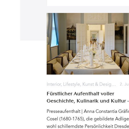
Interior
,
Lifestyle
,
Kunst & Design
,
Reise
2. Ju
Fürstlicher Aufenthalt voller
Geschichte, Kulinarik und Kultur 
(Grand)Hotel Taschenbergpalais
Presseaufenthalt | Anna Constantia Gräf
Kempinski Dresden
Cosel (1680-1765), die gebildete Adlig
wohl schillerndste Persönlichkeit Dresde