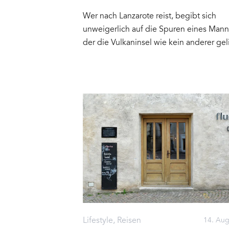
Gesamtkunstwerk aus Natur und
Wer nach Lanzarote reist, begibt sich
Architektur, Kunst und Lebensfre
unweigerlich auf die Spuren eines Mann
der die Vulkaninsel wie kein anderer gel
gelebt und gestaltet hat: César Manriqu
Architekt, Künstler, Naturliebhaber und
Visionär mit erklärtem Ziel, seine Heimat
Lanzarote mit seiner unverwechselbaren
Natur zum schönsten Ort der Welt zu m
und ihn als solchen zu erhalten&hellip
Lifestyle
,
Reisen
14. Aug