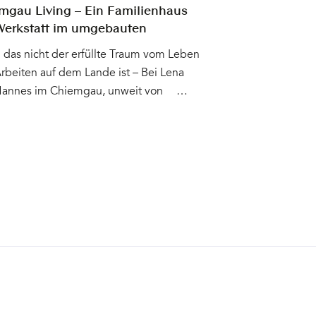
nt (fast) immer die Sonne&hellip
mgau Living – Ein Familienhaus
Werkstatt im umgebauten
tadl von 1873
das nicht der erfüllte Traum vom Leben
rbeiten auf dem Lande ist – Bei Lena
annes im Chiemgau, unweit von
oning, summen die Bienen, fliegen die
tterlinge, in den Blumenbeeten blühen
nhut, Eisenkraut, Gaura und Nesseln in
en Städter fast unverschämten Mengen.
ayerische Erde kann was. Rund um den
ligen Dreiseithof, auf dem das junge
mit seinen zwei kleinen Kindern im
auten Heustadl von 1873 lebt,
det sich der große Garten mit
äumen, Wiesen, in der Ferne ein
turm und sonst: Stille&hellip