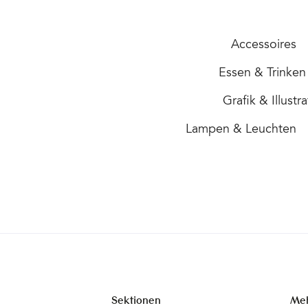
sein Leben, seine Passion(en), über die Z
nach der Schule, als er seine Komfortzo
Accessoires
verließ und wie er seitdem auf seine He
und die Welt blickt. Seine Art zu sprech
Essen & Trinken
und sich zu geben: unprätentiös, gelass
Grafik & Illustr
und wahnsinnig sympathisch&hellip
Lampen & Leuchten
Sektionen
Me