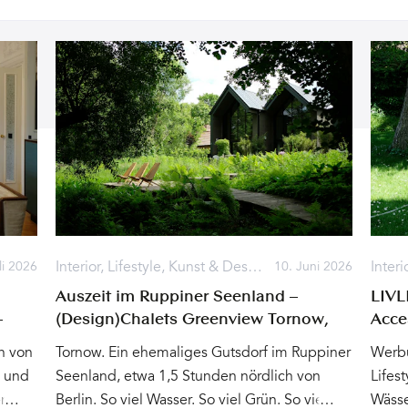
n
,
Kultur
Interior
,
Lifestyle
,
Kunst & Design
,
Reisen
Interi
li 2026
10. Juni 2026
Auszeit im Ruppiner Seenland –
LIVL
–
(Design)Chalets Greenview Tornow,
Acce
Brandenburg
grü
in von
Tornow. Ein ehemaliges Gutsdorf im Ruppiner
Werbu
e und
Seenland, etwa 1,5 Stunden nördlich von
Lifes
ns,
Berlin. So viel Wasser. So viel Grün. So viel
Wässe