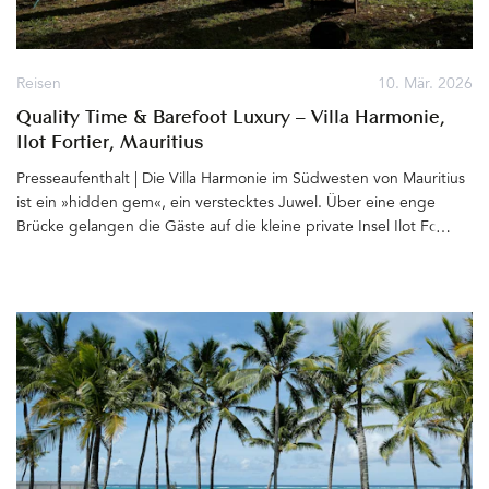
Reisen
10. Mär. 2026
Quality Time & Barefoot Luxury – Villa Harmonie,
Ilot Fortier, Mauritius
Presseaufenthalt | Die Villa Harmonie im Südwesten von Mauritius
ist ein »hidden gem«, ein verstecktes Juwel. Über eine enge
Brücke gelangen die Gäste auf die kleine private Insel Ilot Fortier
nahe des Ortes Black River. Paradiesisch an einer mit Mangroven
bewachsenen Lagune gelegen, erstreckt sich das Grundstück mit
dem von einem tropischen Garten umgebenen Haus bis zum
Wasser. Zwischen den Palmen bewegen sich Hängematten leicht
im Wind, Holzliegen, Bänke und gemütliche Sitzgruppen sind
zum Meer hin ausgerichtet. Von hier blickt man hinüber zu Le
Morne Brabant, dem für seine langen weißen Sandstrände
bekannten Berg und weiter bis zum Horizont, wo abends die
Sonne spektakulär im Meer versinkt. &hellip