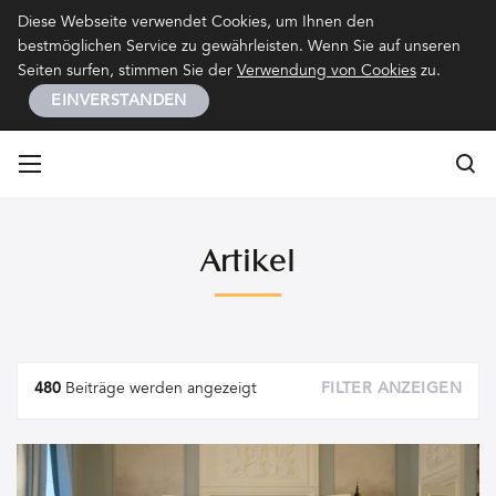
Kontakt
Impressum
Datenschutz
Diese Webseite verwendet Cookies, um Ihnen den
bestmöglichen Service zu gewährleisten. Wenn Sie auf unseren
Seiten surfen, stimmen Sie der
Verwendung von Cookies
zu.
EINVERSTANDEN
Su
Su
Artikel
Artikel
480
Beiträge werden angezeigt
FILTER ANZEIGEN