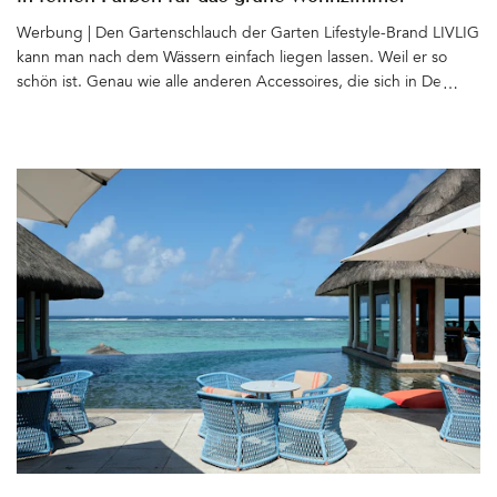
Werbung | Den Gartenschlauch der Garten Lifestyle-Brand LIVLIG
kann man nach dem Wässern einfach liegen lassen. Weil er so
schön ist. Genau wie alle anderen Accessoires, die sich in Design
und Farbe angenehm zurückhalten und perfekt in jedes Setting
passen. Ob Gentle Greige, Sandy Stone, Graceful Green oder
Authentic Anthracite – Es fällt schwer, sich für eine Farbe – oder
ein Produkt – zu entscheiden. Am liebsten mögen doch bitte
neben dem Gartenschlauch und dem Metalltopf auch alle
anderen feinen Dinge von LIVLIG im Garten ein neues Zuhause
finden. Es gibt passende Schlauchhalter und -trommeln,
Gießkannen, Pflanztöpfe, Gartenabfallsäcke und Kaminholzkörbe
aus Metall, die sich auch gut im Haus machen. Auch
Gartenhandschuhe, Scheren, Gartenduschen und ein mobiler
Wasserhahn für den (Pflanz)Tisch mit passender Schale gehören
zum LIVLIG-Sortiment. LIVLIG steht für Qualität, Funktionalität
und zeitloses Design. Die Materialien: Messing, Stahl und für die
in Deutschland hergestellen Schläuche PVC, das zu 65% aus
recyceltem Material aus Produktionsabfällen hergestellt wird.
Nachhaltige Freude an den Produkten ist garantiert. Die