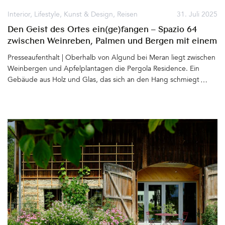
Interior
,
Lifestyle
,
Kunst & Design
,
Reisen
31. Juli 2025
Den Geist des Ortes ein(ge)fangen – Spazio 64
zwischen Weinreben, Palmen und Bergen mit einem
Loft, designed by Hannes Peer
Presseaufenthalt | Oberhalb von Algund bei Meran liegt zwischen
Weinbergen und Apfelplantagen die Pergola Residence. Ein
Gebäude aus Holz und Glas, das sich an den Hang schmiegt und
mit diesem zu verschmelzen scheint. Bereits vor zwei Jahrzehnten
entwarf der renommierte Architekt Matteo Thun für Ruth und
Josef Innerhofer das (Apart)Hotel mit 12 Suiten und zwei
Penthäusern. Der Baukörper beeindruckt auch heute nicht nur
die Spaziergänger, die meist staunend vor den mit Wein
bewachsenen Pergolen stehen bleiben. Besonders die dort
Erholung suchenden Gäste lieben das Konzept des Hauses –
Großzügige Apartments, viel Raum, Weite, Licht und die
Möglichkeit ganz für sich zu wohnen und doch die
Annehmlichkeiten eines Hotels zu genießen. 2020 entschließt sich
Karin Innerhofer nach Südtirol zurückzukehren und das Hotel der
Eltern zu übernehmen. Ein Neustart mit sich anschließende
Rebrandings und vielen neuen Ideen. Auf dem Grundstück ist