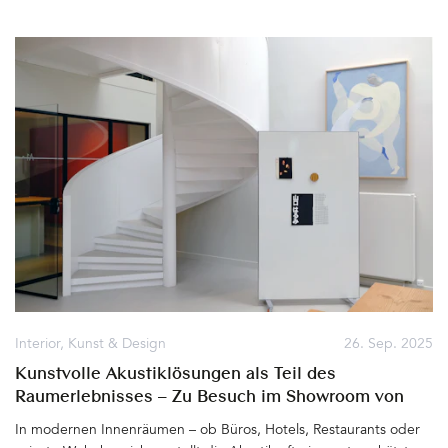
Herbstlicht, das Haus, Garten und die Umgebung so anmutig
erscheinen lässt. In der kommenden dunklen Jahreszeit werden
wir gerne daran und die entspannten Tage in dieser feinen und
ganz besonderen Unterkunft am Wolfgangsee zurückdenken.
Denn die Villa Alma kann nur in bester Erinnerung bleiben&hellip
Interior
,
Kunst & Design
26. Sep. 2025
Kunstvolle Akustiklösungen als Teil des
Raumerlebnisses – Zu Besuch im Showroom von
AKUART, Kopenhagen
In modernen Innenräumen – ob Büros, Hotels, Restaurants oder