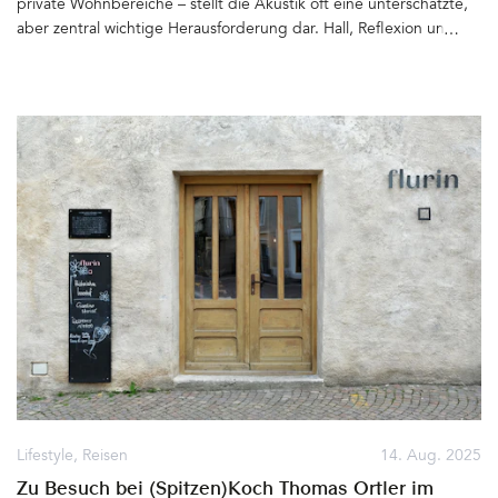
private Wohnbereiche – stellt die Akustik oft eine unterschätzte,
aber zentral wichtige Herausforderung dar. Hall, Reflexion und
Härte können das Wohlbefinden stark beeinträchtigen.
Unterhaltungen werden laut, Konzentration fällt schwer, Räume
fühlen sich unruhig und ungemütlich an. Hier setzt das dänische
Unternehmen AKUART an – mit Akustiklösungen, die nicht nur
technisch effektiv, sondern auch ästhetisch und schön sind&hellip
Lifestyle
,
Reisen
14. Aug. 2025
Zu Besuch bei (Spitzen)Koch Thomas Ortler im