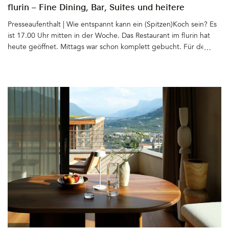
flurin – Fine Dining, Bar, Suites und heitere
Gelassenheit
Presseaufenthalt | Wie entspannt kann ein (Spitzen)Koch sein? Es
ist 17.00 Uhr mitten in der Woche. Das Restaurant im flurin hat
heute geöffnet. Mittags war schon komplett gebucht. Für den
Abend sind auch schon alle Tische reserviert. Thomas Ortler sitzt
mit uns beim Bier vor dem Haus, grüßt die Nachbarn, den Vater,
der im Auto vorbei fährt, den Bruder, der gerade die Straße
überquert. In Glurns, dem kleinsten Städtchen Italiens, kennt und
trifft jeder ständig jeden. Für uns ist Aperitivozeit. Bei Thomas
Ortler geht die abendliche Arbeit erst los. Eigentlich müsste er
bei seinem Team in der Küche stehen. Und doch nimmt er sich
die Zeit zu erzählen: über sein Leben, seine Passion(en), über die
Zeit nach der Schule, als er seine Komfortzone verließ und wie er
seitdem auf seine Heimat und die Welt blickt. Seine Art zu
sprechen und sich zu geben: unprätentiös, gelassen und
wahnsinnig sympathisch&hellip