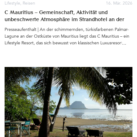
Gartensaison (mit Stil) ist hiermit eröffnet. Super schön. LIVLIG ist
Lifestyle
,
Reisen
16. Mär. 2026
eine Brand der New Ventures GmbH aus Rehau in
C Mauritius – Gemeinschaft, Aktivität und
Deutschland, Instagram&hellip
unbeschwerte Atmosphäre im Strandhotel an der
Palmar-Lagune
Presseaufenthalt | An der schimmernden, türkisfarbenen Palmar-
Lagune an der Ostküste von Mauritius liegt das C Mauritius – ein
Lifestyle Resort, das sich bewusst von klassischen Luxusresorts der
Insel abhebt. Statt stiller Zurückgezogenheit steht hier vor allem
eines im Mittelpunkt: Gemeinschaft, Aktivität und eine lockere,
unbeschwerte Atmosphäre&hellip