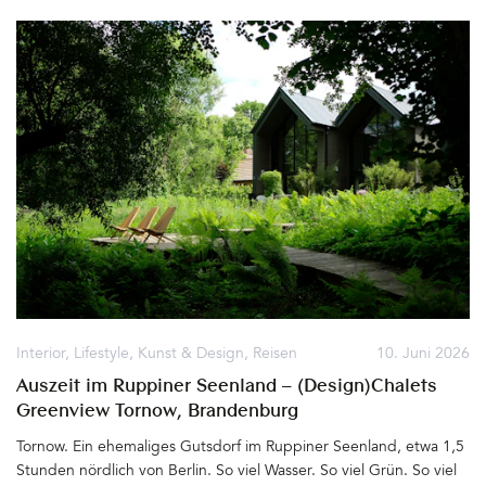
dem Residenzschloss bauen. Ein barocker Traum, der bis 1713 ihr
Wohn- und Repräsentationssitz wurde. Die Gräfin hatte großen
Einfluß auf den Dresdner Hof, mischte sich über die Jahre immer
mehr in die Politik ein, nutzte ihre Machtstellung zu sehr aus und
viel fiel schließlich bei August in Ungnade. Er wandte sich von ihr
ab und verbannte die Mutter seiner drei gemeinsamen Kinder für
den Rest ihres Lebens auf die Burg Stolpen, wo sie 1733 starb.
Noch heute scheint der Geist der Gräfin Cosel über dem
Taschenbergpalais, dem heutigen Hotel Taschenbergpalais
Kempinski Dresden, zu schweben&hellip
Interior
,
Lifestyle
,
Kunst & Design
,
Reisen
10. Juni 2026
Auszeit im Ruppiner Seenland – (Design)Chalets
Greenview Tornow, Brandenburg
Tornow. Ein ehemaliges Gutsdorf im Ruppiner Seenland, etwa 1,5
Stunden nördlich von Berlin. So viel Wasser. So viel Grün. So viel