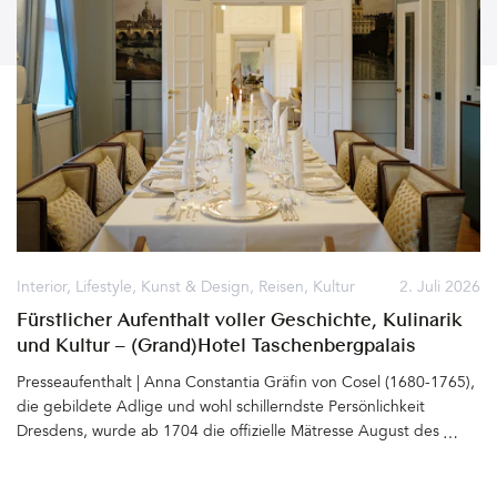
Interior
,
Lifestyle
,
Kunst & Design
,
Reisen
,
Kultur
2. Juli 2026
Fürstlicher Aufenthalt voller Geschichte, Kulinarik
und Kultur – (Grand)Hotel Taschenbergpalais
Kempinski Dresden
Presseaufenthalt | Anna Constantia Gräfin von Cosel (1680-1765),
die gebildete Adlige und wohl schillerndste Persönlichkeit
Dresdens, wurde ab 1704 die offizielle Mätresse August des
Starken (1670 - 1733). Für sie ließ der Kurfürst von Sachsen und
spätere König von Polen das Taschenbergpalais gleich neben