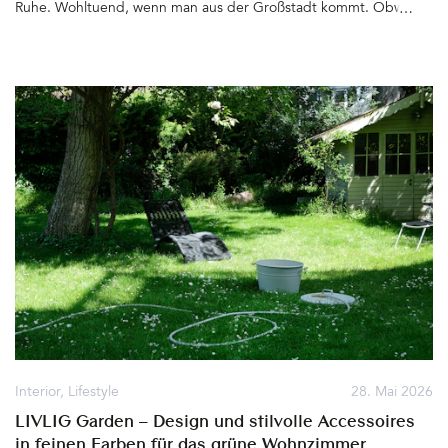
Ruhe. Wohltuend, wenn man aus der Großstadt kommt. Obwohl
Berlin zu einer der grünsten Städte zählt – Hier gibt es Felder,
Wiesen und Wälder bis zum Horizont, die Havel nimmt ihren Lauf,
Torfstiche und Seen laden zum Baden und Wassersport treiben
ein. Die Umgebung ist zum Radfahren ideal. Die Natur beruhigt
die Sinne und umgibt die Ruhesuchenden gleich hinter den
sechs Chalets, deren Name »Greenview« nicht besser hätte
gewählt werden können&hellip
Interior
,
Lifestyle
28. Mai 2026
LIVLIG Garden – Design und stilvolle Accessoires
in feinen Farben für das grüne Wohnzimmer