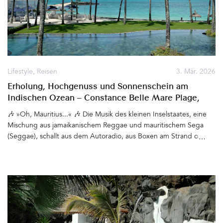
Lifestyle
,
Reisen
3. Mär. 2026
Erholung, Hochgenuss und Sonnenschein am
Indischen Ozean – Constance Belle Mare Plage,
Mauritius
🎶 »Oh, Mauritius...« 🎶 Die Musik des kleinen Inselstaates, eine
Mischung aus jamaikanischem Reggae und mauritischem Sega
(Seggae), schallt aus dem Autoradio, aus Boxen am Strand oder
aus den kleinen Hütten, die Streetfood verkaufen. Meist am
Wochenende, wenn die Menschen ihre Insel feiern. Seelenvoll,
fröhlich, rhythmisch, tief mit der kreolischen Kultur verwurzelt,
transportieren die Beats und Texte eine Stimmung, die überall auf
Mauritius zu spüren ist. Hier leben Menschen vieler
unterschiedlicher Kulturen friedvoll miteinander. Sie sind
freundlich, hilfsbereit, entspannt. Ein Kellner, mit dem wir uns