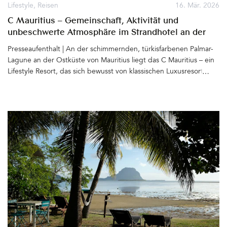
Gartensaison (mit Stil) ist hiermit eröffnet. Super schön. LIVLIG ist
Lifestyle
,
Reisen
16. Mär. 2026
eine Brand der New Ventures GmbH aus Rehau in
C Mauritius – Gemeinschaft, Aktivität und
Deutschland, Instagram&hellip
unbeschwerte Atmosphäre im Strandhotel an der
Palmar-Lagune
Presseaufenthalt | An der schimmernden, türkisfarbenen Palmar-
Lagune an der Ostküste von Mauritius liegt das C Mauritius – ein
Lifestyle Resort, das sich bewusst von klassischen Luxusresorts der
Insel abhebt. Statt stiller Zurückgezogenheit steht hier vor allem
eines im Mittelpunkt: Gemeinschaft, Aktivität und eine lockere,
unbeschwerte Atmosphäre&hellip