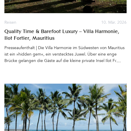
Reisen
10. Mär. 2026
Quality Time & Barefoot Luxury – Villa Harmonie,
Ilot Fortier, Mauritius
Presseaufenthalt | Die Villa Harmonie im Südwesten von Mauritius
ist ein »hidden gem«, ein verstecktes Juwel. Über eine enge
Brücke gelangen die Gäste auf die kleine private Insel Ilot Fortier
nahe des Ortes Black River. Paradiesisch an einer mit Mangroven
bewachsenen Lagune gelegen, erstreckt sich das Grundstück mit
dem von einem tropischen Garten umgebenen Haus bis zum
Wasser. Zwischen den Palmen bewegen sich Hängematten leicht
im Wind, Holzliegen, Bänke und gemütliche Sitzgruppen sind
zum Meer hin ausgerichtet. Von hier blickt man hinüber zu Le
Morne Brabant, dem für seine langen weißen Sandstrände
bekannten Berg und weiter bis zum Horizont, wo abends die
Sonne spektakulär im Meer versinkt. &hellip