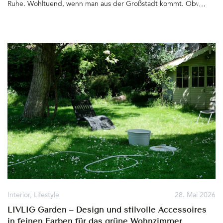
Ruhe. Wohltuend, wenn man aus der Großstadt kommt. Obwohl
Berlin zu einer der grünsten Städte zählt – Hier gibt es Felder,
Wiesen und Wälder bis zum Horizont, die Havel nimmt ihren Lauf,
Torfstiche und Seen laden zum Baden und Wassersport treiben
ein. Die Umgebung ist zum Radfahren ideal. Die Natur beruhigt
die Sinne und umgibt die Ruhesuchenden gleich hinter den
sechs Chalets, deren Name »Greenview« nicht besser hätte
gewählt werden können&hellip
Interior
,
Lifestyle
28. Mai 2026
LIVLIG Garden – Design und stilvolle Accessoires
in feinen Farben für das grüne Wohnzimmer