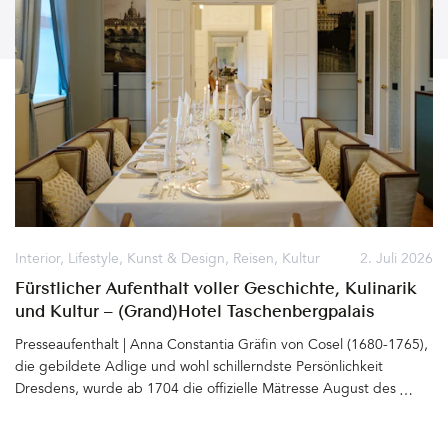
Interior
,
Lifestyle
,
Kunst & Design
,
Reisen
,
Kultur
2. Juli 2026
Fürstlicher Aufenthalt voller Geschichte, Kulinarik
und Kultur – (Grand)Hotel Taschenbergpalais
Kempinski Dresden
Presseaufenthalt | Anna Constantia Gräfin von Cosel (1680-1765),
die gebildete Adlige und wohl schillerndste Persönlichkeit
Dresdens, wurde ab 1704 die offizielle Mätresse August des
Starken (1670 - 1733). Für sie ließ der Kurfürst von Sachsen und
spätere König von Polen das Taschenbergpalais gleich neben