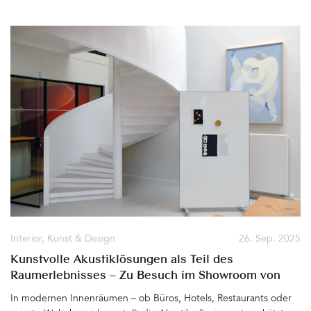
Herbstlicht, das Haus, Garten und die Umgebung so anmutig
erscheinen lässt. In der kommenden dunklen Jahreszeit werden
wir gerne daran und die entspannten Tage in dieser feinen und
ganz besonderen Unterkunft am Wolfgangsee zurückdenken.
Denn die Villa Alma kann nur in bester Erinnerung bleiben&hellip
Interior
,
Kunst & Design
26. Sep. 2025
Kunstvolle Akustiklösungen als Teil des
Raumerlebnisses – Zu Besuch im Showroom von
AKUART, Kopenhagen
In modernen Innenräumen – ob Büros, Hotels, Restaurants oder