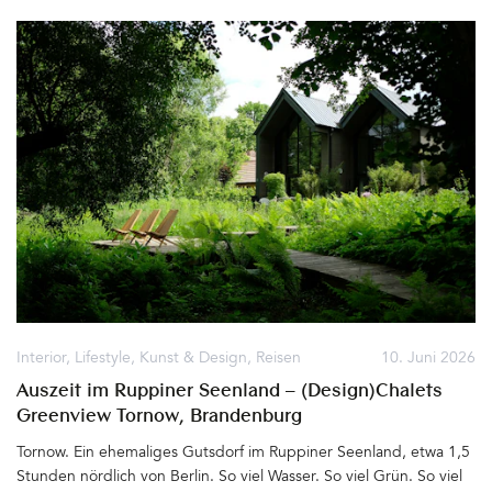
dem Residenzschloss bauen. Ein barocker Traum, der bis 1713 ihr
Wohn- und Repräsentationssitz wurde. Die Gräfin hatte großen
Einfluß auf den Dresdner Hof, mischte sich über die Jahre immer
mehr in die Politik ein, nutzte ihre Machtstellung zu sehr aus und
viel fiel schließlich bei August in Ungnade. Er wandte sich von ihr
ab und verbannte die Mutter seiner drei gemeinsamen Kinder für
den Rest ihres Lebens auf die Burg Stolpen, wo sie 1733 starb.
Noch heute scheint der Geist der Gräfin Cosel über dem
Taschenbergpalais, dem heutigen Hotel Taschenbergpalais
Kempinski Dresden, zu schweben&hellip
Interior
,
Lifestyle
,
Kunst & Design
,
Reisen
10. Juni 2026
Auszeit im Ruppiner Seenland – (Design)Chalets
Greenview Tornow, Brandenburg
Tornow. Ein ehemaliges Gutsdorf im Ruppiner Seenland, etwa 1,5
Stunden nördlich von Berlin. So viel Wasser. So viel Grün. So viel