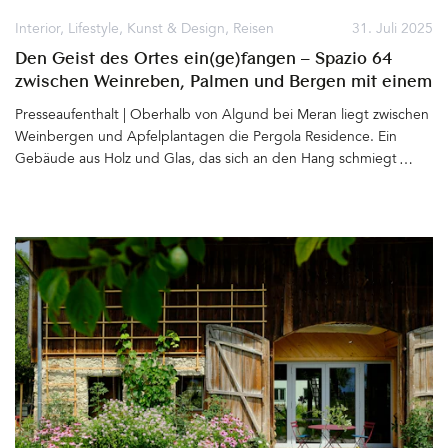
Interior
,
Lifestyle
,
Kunst & Design
,
Reisen
31. Juli 2025
Den Geist des Ortes ein(ge)fangen – Spazio 64
zwischen Weinreben, Palmen und Bergen mit einem
Loft, designed by Hannes Peer
Presseaufenthalt | Oberhalb von Algund bei Meran liegt zwischen
Weinbergen und Apfelplantagen die Pergola Residence. Ein
Gebäude aus Holz und Glas, das sich an den Hang schmiegt und
mit diesem zu verschmelzen scheint. Bereits vor zwei Jahrzehnten
entwarf der renommierte Architekt Matteo Thun für Ruth und
Josef Innerhofer das (Apart)Hotel mit 12 Suiten und zwei
Penthäusern. Der Baukörper beeindruckt auch heute nicht nur
die Spaziergänger, die meist staunend vor den mit Wein
bewachsenen Pergolen stehen bleiben. Besonders die dort
Erholung suchenden Gäste lieben das Konzept des Hauses –
Großzügige Apartments, viel Raum, Weite, Licht und die
Möglichkeit ganz für sich zu wohnen und doch die
Annehmlichkeiten eines Hotels zu genießen. 2020 entschließt sich
Karin Innerhofer nach Südtirol zurückzukehren und das Hotel der
Eltern zu übernehmen. Ein Neustart mit sich anschließende
Rebrandings und vielen neuen Ideen. Auf dem Grundstück ist