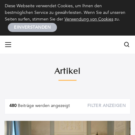
Kontakt
Impressum
Datenschutz
Diese Webseite verwendet Cookies, um Ihnen den
bestmöglichen Service zu gewährleisten. Wenn Sie auf unseren
Seiten surfen, stimmen Sie der
Verwendung von Cookies
zu.
EINVERSTANDEN
Su
Su
Artikel
Artikel
480
Beiträge werden angezeigt
FILTER ANZEIGEN