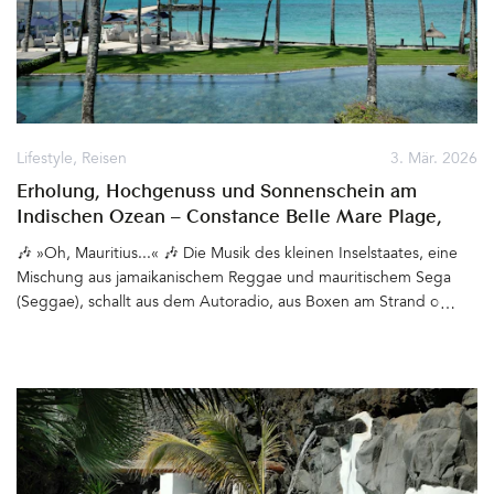
Lifestyle
,
Reisen
3. Mär. 2026
Erholung, Hochgenuss und Sonnenschein am
Indischen Ozean – Constance Belle Mare Plage,
Mauritius
🎶 »Oh, Mauritius...« 🎶 Die Musik des kleinen Inselstaates, eine
Mischung aus jamaikanischem Reggae und mauritischem Sega
(Seggae), schallt aus dem Autoradio, aus Boxen am Strand oder
aus den kleinen Hütten, die Streetfood verkaufen. Meist am
Wochenende, wenn die Menschen ihre Insel feiern. Seelenvoll,
fröhlich, rhythmisch, tief mit der kreolischen Kultur verwurzelt,
transportieren die Beats und Texte eine Stimmung, die überall auf
Mauritius zu spüren ist. Hier leben Menschen vieler
unterschiedlicher Kulturen friedvoll miteinander. Sie sind
freundlich, hilfsbereit, entspannt. Ein Kellner, mit dem wir uns