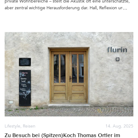
private Wohnbereiche – stellt die Akustik oft eine unterschätzte,
aber zentral wichtige Herausforderung dar. Hall, Reflexion und
Härte können das Wohlbefinden stark beeinträchtigen.
Unterhaltungen werden laut, Konzentration fällt schwer, Räume
fühlen sich unruhig und ungemütlich an. Hier setzt das dänische
Unternehmen AKUART an – mit Akustiklösungen, die nicht nur
technisch effektiv, sondern auch ästhetisch und schön sind&hellip
Lifestyle
,
Reisen
14. Aug. 2025
Zu Besuch bei (Spitzen)Koch Thomas Ortler im