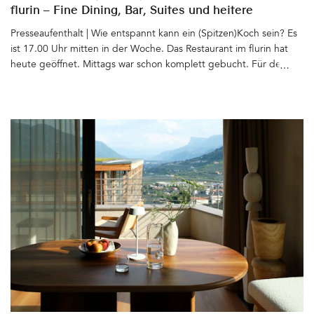
flurin – Fine Dining, Bar, Suites und heitere
Gelassenheit
Presseaufenthalt | Wie entspannt kann ein (Spitzen)Koch sein? Es
ist 17.00 Uhr mitten in der Woche. Das Restaurant im flurin hat
heute geöffnet. Mittags war schon komplett gebucht. Für den
Abend sind auch schon alle Tische reserviert. Thomas Ortler sitzt
mit uns beim Bier vor dem Haus, grüßt die Nachbarn, den Vater,
der im Auto vorbei fährt, den Bruder, der gerade die Straße
überquert. In Glurns, dem kleinsten Städtchen Italiens, kennt und
trifft jeder ständig jeden. Für uns ist Aperitivozeit. Bei Thomas
Ortler geht die abendliche Arbeit erst los. Eigentlich müsste er
bei seinem Team in der Küche stehen. Und doch nimmt er sich
die Zeit zu erzählen: über sein Leben, seine Passion(en), über die
Zeit nach der Schule, als er seine Komfortzone verließ und wie er
seitdem auf seine Heimat und die Welt blickt. Seine Art zu
sprechen und sich zu geben: unprätentiös, gelassen und
wahnsinnig sympathisch&hellip