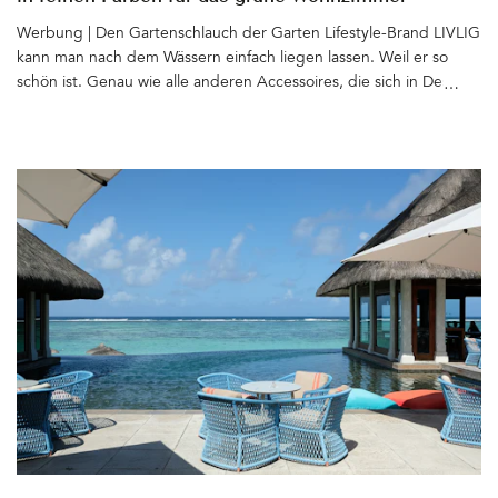
Werbung | Den Gartenschlauch der Garten Lifestyle-Brand LIVLIG
kann man nach dem Wässern einfach liegen lassen. Weil er so
schön ist. Genau wie alle anderen Accessoires, die sich in Design
und Farbe angenehm zurückhalten und perfekt in jedes Setting
passen. Ob Gentle Greige, Sandy Stone, Graceful Green oder
Authentic Anthracite – Es fällt schwer, sich für eine Farbe – oder
ein Produkt – zu entscheiden. Am liebsten mögen doch bitte
neben dem Gartenschlauch und dem Metalltopf auch alle
anderen feinen Dinge von LIVLIG im Garten ein neues Zuhause
finden. Es gibt passende Schlauchhalter und -trommeln,
Gießkannen, Pflanztöpfe, Gartenabfallsäcke und Kaminholzkörbe
aus Metall, die sich auch gut im Haus machen. Auch
Gartenhandschuhe, Scheren, Gartenduschen und ein mobiler
Wasserhahn für den (Pflanz)Tisch mit passender Schale gehören
zum LIVLIG-Sortiment. LIVLIG steht für Qualität, Funktionalität
und zeitloses Design. Die Materialien: Messing, Stahl und für die
in Deutschland hergestellen Schläuche PVC, das zu 65% aus
recyceltem Material aus Produktionsabfällen hergestellt wird.
Nachhaltige Freude an den Produkten ist garantiert. Die