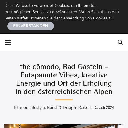
Kontakt
Impressum
Datenschutz
Diese Webseite verwendet Cookies, um Ihnen den
bestmöglichen Service zu gewährleisten. Wenn Sie auf unseren
Seiten surfen, stimmen Sie der
Verwendung von Cookies
zu.
EINVERSTANDEN
Su
Su
the cōmodo, Bad Gastein –
Entspannte Vibes, kreative
Energie und Ort der Erholung
in den österreichischen Alpen
Interior
,
Lifestyle
,
Kunst & Design
,
Reisen
–
5. Juli 2024