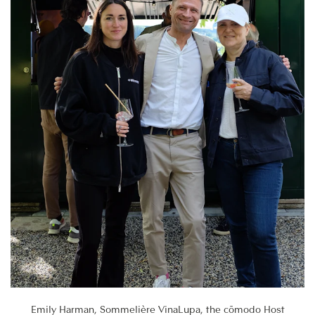
Emily Harman, Sommelière VinaLupa, the cōmodo​ Host