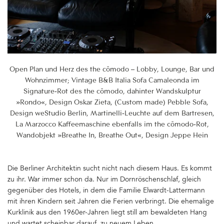
Open Plan und Herz des the cōmodo – Lobby, Lounge, Bar und
Wohnzimmer; Vintage B&B Italia Sofa Camaleonda im
Signature-Rot des the cōmodo, dahinter Wandskulptur
»Rondo«, Design Oskar Zieta, (Custom made) Pebble Sofa,
Design weStudio Berlin, Martinelli-Leuchte auf dem Bartresen,
La Marzocco Kaffeemaschine ebenfalls im the cōmodo-Rot,
Wandobjekt »Breathe In, Breathe Out«, Design Jeppe Hein
Die Berliner Architektin sucht nicht nach diesem Haus. Es kommt
zu ihr. War immer schon da. Nur im Dornröschenschlaf, gleich
gegenüber des Hotels, in dem die Familie Elwardt-Lattermann
mit ihren Kindern seit Jahren die Ferien verbringt. Die ehemalige
Kurklinik aus den 1960er-Jahren liegt still am bewaldeten Hang