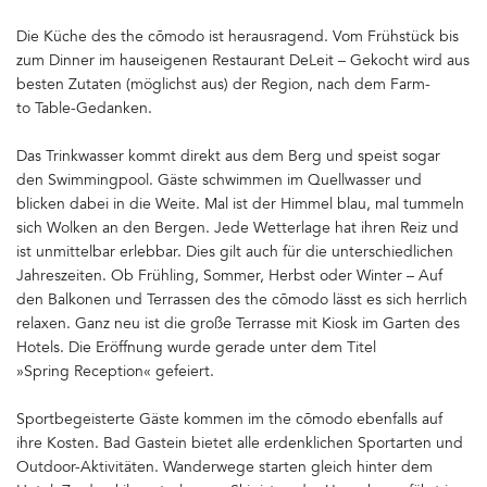
Die Küche des the cōmodo ist herausragend. Vom Frühstück bis
zum Dinner im hauseigenen Restaurant DeLeit – Gekocht wird aus
besten Zutaten (möglichst aus) der Region, nach dem Farm-
to Table-Gedanken.
Das Trinkwasser kommt direkt aus dem Berg und speist sogar
den Swimmingpool. Gäste schwimmen im Quellwasser und
blicken dabei in die Weite. Mal ist der Himmel blau, mal tummeln
sich Wolken an den Bergen. Jede Wetterlage hat ihren Reiz und
ist unmittelbar erlebbar. Dies gilt auch für die unterschiedlichen
Jahreszeiten. Ob Frühling, Sommer, Herbst oder Winter – Auf
den Balkonen und Terrassen des the cōmodo lässt es sich herrlich
relaxen. Ganz neu ist die große Terrasse mit Kiosk im Garten des
Hotels. Die Eröffnung wurde gerade unter dem Titel
»Spring Reception« gefeiert.
Sportbegeisterte Gäste kommen im the cōmodo ebenfalls auf
ihre Kosten. Bad Gastein bietet alle erdenklichen Sportarten und
Outdoor-Aktivitäten. Wanderwege starten gleich hinter dem