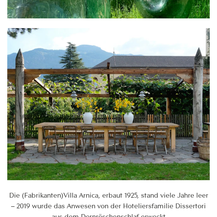
Die (Fabrikanten)Villa Arnica, erbaut 1925, stand viele Jahre leer
– 2019 wurde das Anwesen von der Hoteliersfamilie Dissertori