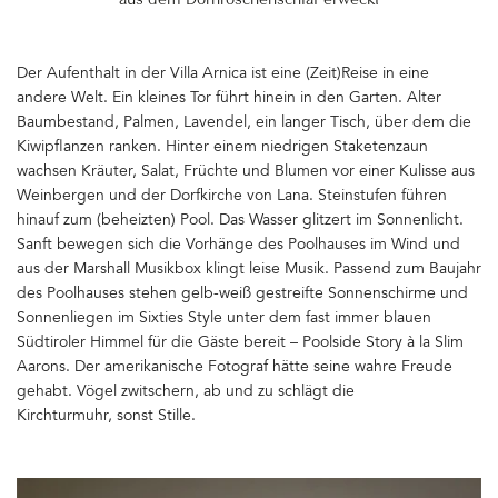
aus dem Dornröschenschlaf erweckt
Der Aufenthalt in der Villa Arnica ist eine (Zeit)Reise in eine
andere Welt. Ein kleines Tor führt hinein in den Garten. Alter
Baumbestand, Palmen, Lavendel, ein langer Tisch, über dem die
Kiwipflanzen ranken. Hinter einem niedrigen Staketenzaun
wachsen Kräuter, Salat, Früchte und Blumen vor einer Kulisse aus
Weinbergen und der Dorfkirche von Lana. Steinstufen führen
hinauf zum (beheizten) Pool. Das Wasser glitzert im Sonnenlicht.
Sanft bewegen sich die Vorhänge des Poolhauses im Wind und
aus der Marshall Musikbox klingt leise Musik. Passend zum Baujahr
des Poolhauses stehen gelb-weiß gestreifte Sonnenschirme und
Sonnenliegen im Sixties Style unter dem fast immer blauen
Südtiroler Himmel für die Gäste bereit – Poolside Story à la Slim
Aarons. Der amerikanische Fotograf hätte seine wahre Freude
gehabt. Vögel zwitschern, ab und zu schlägt die
Kirchturmuhr, sonst Stille.