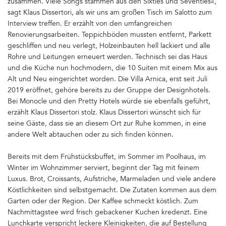
zusammen. Viele Songs stammen aus den Sixties und Seventies«,
sagt Klaus Dissertori, als wir uns am großen Tisch im Salotto zum
Interview treffen. Er erzählt von den umfangreichen
Renovierungsarbeiten. Teppichböden mussten entfernt, Parkett
geschliffen und neu verlegt, Holzeinbauten hell lackiert und alle
Rohre und Leitungen erneuert werden. Technisch sei das Haus
und die Küche nun hochmodern, die 10 Suiten mit einem Mix aus
Alt und Neu eingerichtet worden. Die Villa Arnica, erst seit Juli
2019 eröffnet, gehöre bereits zu der Gruppe der Designhotels.
Bei Monocle und den Pretty Hotels würde sie ebenfalls geführt,
erzählt Klaus Dissertori stolz. Klaus Dissertori wünscht sich für
seine Gäste, dass sie an diesem Ort zur Ruhe kommen, in eine
andere Welt abtauchen oder zu sich finden können.
Bereits mit dem Frühstücksbuffet, im Sommer im Poolhaus, im
Winter im Wohnzimmer serviert, beginnt der Tag mit feinem
Luxus. Brot, Croissants, Aufstriche, Marmeladen und viele andere
Köstlichkeiten sind selbstgemacht. Die Zutaten kommen aus dem
Garten oder der Region. Der Kaffee schmeckt köstlich. Zum
Nachmittagstee wird frisch gebackener Kuchen kredenzt. Eine
Lunchkarte verspricht leckere Kleinigkeiten, die auf Bestellung