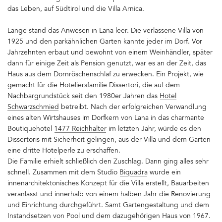
das Leben, auf Südtirol und die Villa Arnica.
Lange stand das Anwesen in Lana leer. Die verlassene Villa von
1925 und den parkähnlichen Garten kannte jeder im Dorf. Vor
Jahrzehnten erbaut und bewohnt von einem Weinhändler, später
dann für einige Zeit als Pension genutzt, war es an der Zeit, das
Haus aus dem Dornröschenschlaf zu erwecken. Ein Projekt, wie
gemacht für die Hoteliersfamilie Dissertori, die auf dem
Nachbargrundstück seit den 1980er Jahren das
Hotel
Schwarzschmied
betreibt. Nach der erfolgreichen Verwandlung
eines alten Wirtshauses im Dorfkern von Lana in das charmante
Boutiquehotel
1477 Reichhalter
im letzten Jahr, würde es den
Dissertoris mit Sicherheit gelingen, aus der Villa und dem Garten
eine dritte Hotelperle zu erschaffen.
Die Familie erhielt schließlich den Zuschlag. Dann ging alles sehr
schnell. Zusammen mit dem Studio
Biquadra
wurde ein
innenarchitektonisches Konzept für die Villa erstellt, Bauarbeiten
veranlasst und innerhalb von einem halben Jahr die Renovierung
und Einrichtung durchgeführt. Samt Gartengestaltung und dem
Instandsetzen von Pool und dem dazugehörigen Haus von 1967.