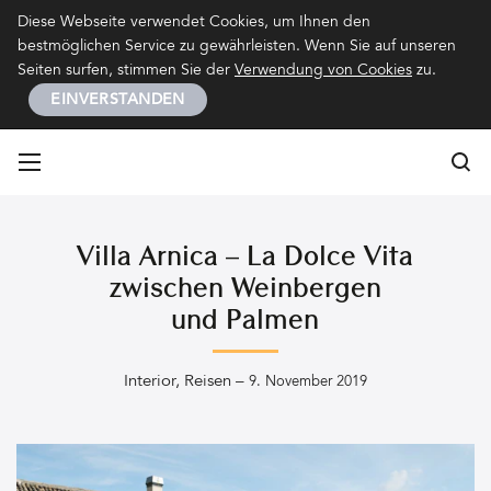
Kontakt
Impressum
Datenschutz
Diese Webseite verwendet Cookies, um Ihnen den
bestmöglichen Service zu gewährleisten. Wenn Sie auf unseren
Seiten surfen, stimmen Sie der
Verwendung von Cookies
zu.
EINVERSTANDEN
Su
Su
Villa Arnica – La Dolce Vita
zwischen Weinbergen
und Palmen
Interior
,
Reisen
–
9. November 2019