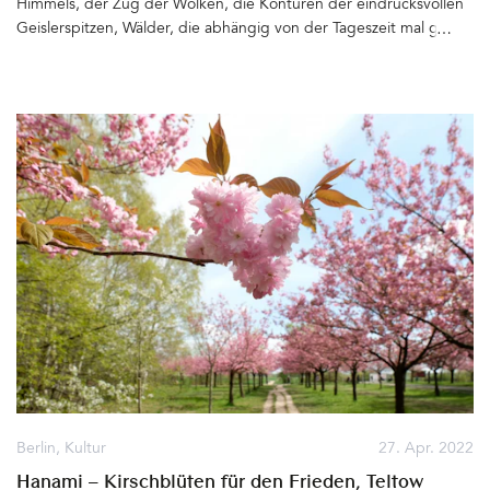
Himmels, der Zug der Wolken, die Konturen der eindrucksvollen
Geislerspitzen, Wälder, die abhängig von der Tageszeit mal grün,
mal schwarz erscheinen – So nah und doch so fern. Am liebsten
nur dasitzen. Nur beobachten, zwischendurch die Augen
schließen, wieder aufmachen und feststellen, dass sie noch da
sind, die gewaltigen »bleichen Berge«, wie die Felsformation im
Volksmund genannt werden. Ein Glas Wein bestellen, mal
aufstehen und zum Ende der Terrasse laufen und von dort die
Weite genießen. Wenn wir doch fliegen könnten. Wir setzen uns
wieder, atmen die frische Bergluft der Plose ein und genießen
den Augenblick. Entspannung und Ruhe folgen der
Aufgeregtheit der malerischen Anreise, der Autofahrt von Brixen
über St. Andrä hinauf in 1850 Meter Höhe, in die Anders
Mountain Suites&hellip
Berlin
,
Kultur
27. Apr. 2022
Hanami – Kirschblüten für den Frieden, Teltow