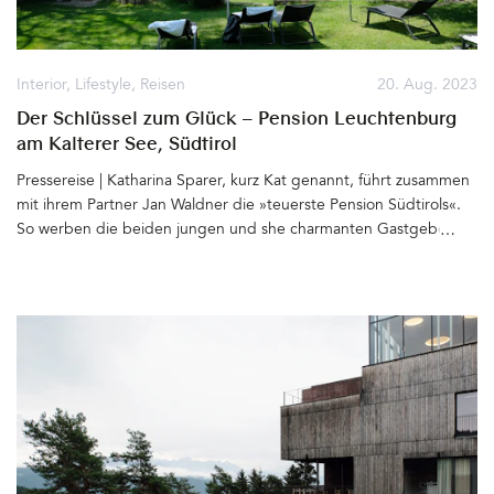
Ankommenden am Tor. Herzlich Willkommen
auf Halfaampieskraal&hellip
Interior
,
Lifestyle
,
Reisen
20. Aug. 2023
Der Schlüssel zum Glück – Pension Leuchtenburg
am Kalterer See, Südtirol
Pressereise | Katharina Sparer, kurz Kat genannt, führt zusammen
mit ihrem Partner Jan Waldner die »teuerste Pension Südtirols«.
So werben die beiden jungen und she charmanten Gastgeber für
ihre im April 2023 eröffnete Pension Leuchtenburg am Kalterer
See. Einen Ort, den man nicht so schnell vergisst. Im frisch
sanierten, ehemaligen Versorgungshaus der Leuchtenburg,
deren Ruine bis heute oberhalb von Klughammer thront, gibt es
nur 12 Zimmer. Jedes ein kleines (Interior)Juwel. Vor den
Fenstern glitzert türkis der See bis er abends zunächst dunkel
petrol und schließlich schwarz und eins wird mit den dahinter
liegenden Bergen. Allein dieser Blick hinaus ist unbezahlbar. So
wie die Herzlichkeit des Teams, das sich vom Frühstück bis zum
letzten Glas Vino kümmert, den Gast, den Menschen im Fokus.