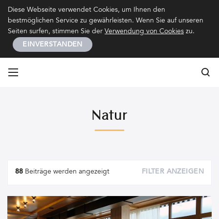
Kontakt
Impressum
Datenschutz
Diese Webseite verwendet Cookies, um Ihnen den
bestmöglichen Service zu gewährleisten. Wenn Sie auf unseren
Seiten surfen, stimmen Sie der
Verwendung von Cookies
zu.
EINVERSTANDEN
Su
Su
Natur
Artikel
88
Beiträge werden angezeigt
FILTER ANZEIGEN