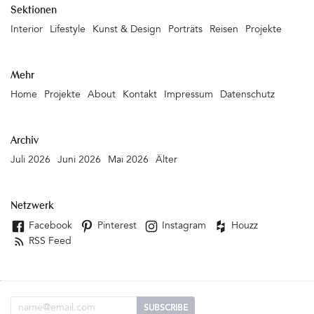
den für den Weg veranschlagten 1,5 Stunden schnell zwei
Sektionen
Stunden werden. Der Weg ist schließlich das Ziel. Ganz am Ende
Interior
Lifestyle
Kunst & Design
Porträts
Reisen
Projekte
lässt sich sogar die Sonne blicken – wenn auch nur sehr zaghaft.
Schön. &hellip
Mehr
Home
Projekte
About
Kontakt
Impressum
Datenschutz
Archiv
Juli 2026
Juni 2026
Mai 2026
Älter
Netzwerk
Facebook
Pinterest
Instagram
Houzz
RSS Feed
Email Adresse
SUBSCRIBE