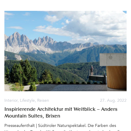
den langen weißen Sandstrand und die Pinienhaine, die sich bis
hinauf zum Hotel Adler Spa Resort Sicilia ziehen. Dort spiegeln
sich Hellblau, Rosa und Gelb in den Wasserbecken der Pools und
es ist still. Sehr still. Vorhang auf für einen neuen Tag an der
Südwestküste Siziliens&hellip
Interior
,
Lifestyle
,
Reisen
27. Aug. 2022
Inspirierende Architektur mit Weitblick – Anders
Mountain Suites, Brixen
Presseaufenthalt | Südtiroler Naturspektakel. Die Farben des