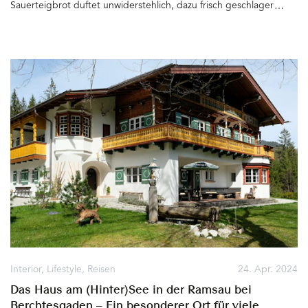
Sauerteigbrot duftet unwiderstehlich, dazu frisch geschlagene
Butter, die sich in Retro-Eisbechern türmt. Roter und grüner Saft
in gläsernen Karaffen und erfrischender, Kefir in Sektschalen
warten auf das sich baldige Zuprosten an der Kücheninsel in der
zum coolen Loft umgebauten ehemaligen Tenne – Willkommen
zum Frühstück bei Nicole Komaritzan&hellip
Interior
,
Lifestyle
,
Reisen
24. Apr. 2024
Das Haus am (Hinter)See in der Ramsau bei
Berchtesgaden – Ein besonderer Ort für viele