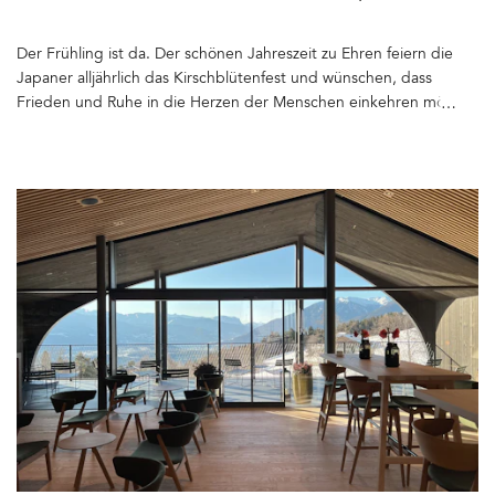
Der Frühling ist da. Der schönen Jahreszeit zu Ehren feiern die
Japaner alljährlich das Kirschblütenfest und wünschen, dass
Frieden und Ruhe in die Herzen der Menschen einkehren möge.
Eine Tradition, die immer häufiger auch bei uns in Deutschland
zelebriert wird. Fotos blühender Straßenzüge, Selfies zwischen
Kirschzweigen und leuchtende Blütenmeere – Die sozialen
Medien erstrahlen zur Zeit in Rosa. Blau und Gelb, die Farben der
Ukraine, werden weniger gepostet. Doch der Krieg geht weiter.
Immer noch sind wir sprachlos, fühlen uns ohnmächtig, sehnen
uns nach Frieden. Die Natur hilft auf andere Gedanken zu
kommen. Wie viele Tausende von Kilometern spazierten wir
während der Pandemie, verlegten unser soziales Leben nach
draußen und konnten so neue Energie schöpfen? Um die
täglichen Nachrichten aus der Ukraine emotional zu verkraften,
spüren wir erneut den Drang nach Schönem, nach Ereignissen,
die Freude bringen. Und Ruhe. Da kommt Hanami, die Zeit der
blühenden Kirschen, gerade recht. In Berlin und Brandenburg
gibt es viele Ausflugsziele, die im Zeichen der Blüten stehen.
Zusammen mit unseren beiden ukrainischen Mädchen, die seit