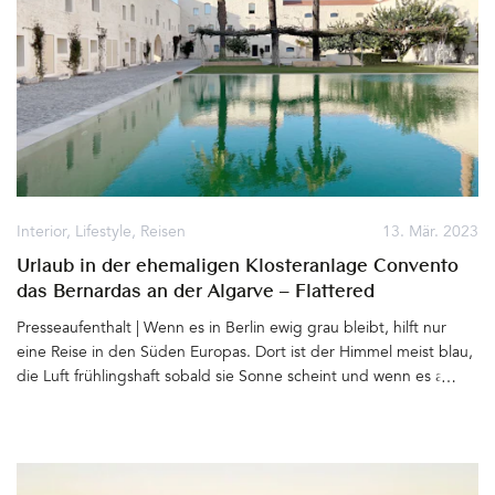
ziehen vorüber, spiegeln sich im Wasser. Nicht weit entfernt die
mächtigen Berge, sanfte Wiesen und immer wieder Wald.
Willkommen im Südtiroler Eco Hotel Saltus der Familie
Gamper Mumelter&hellip
Interior
,
Lifestyle
,
Reisen
13. Mär. 2023
Urlaub in der ehemaligen Klosteranlage Convento
das Bernardas an der Algarve – Flattered
Apartments, Tavira
Presseaufenthalt | Wenn es in Berlin ewig grau bleibt, hilft nur
eine Reise in den Süden Europas. Dort ist der Himmel meist blau,
die Luft frühlingshaft sobald sie Sonne scheint und wenn es auch
mal bedeckt sein, stürmen oder gar regnen sollte – Die Luft, das
Meer und die Natur sind gut für die Seele und den Körper. Wir
brauchen einfach mehr Licht und Luft. Tavira, weit im Osten der
Algarve, ist genau der richtige Ort, um dem Winter ein bisschen