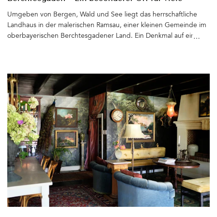
Anlässe
Umgeben von Bergen, Wald und See liegt das herrschaftliche
Landhaus in der malerischen Ramsau, einer kleinen Gemeinde im
oberbayerischen Berchtesgadener Land. Ein Denkmal auf einer
Anhöhe, den Hintersee mit seinem in allen Grün- und Blautönen
schillernden Wasser unter sich. Das Haus am See (HaS) ist ein
Juwel, das seit diesem Jahr frisch saniert und wundervoll
eingerichtet seine Gäste herzlich willkommen heißt. Wer sich für
Architektur, Design und Kunst interessiert, die Natur genießen
möchte, eine Foto- und Filmlocation oder einen Ort für die
perfekte Hochzeit, Business-Runde, Familienfeier, Lesung oder
viele andere Anlässe sucht – Das Haus am See ist dafür der
perfekte Ort. Erholung, Inspiration und
Vogelgezwitscher inklusive&hellip