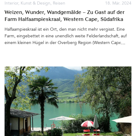
Interior
,
Kunst & Design
,
Reisen
18. Mär. 2024
Weizen, Wunder, Wandgemälde – Zu Gast auf der
Farm Halfaampieskraal, Western Cape, Südafrika
Halfaampieskraal ist ein Ort, den man nicht mehr vergisst. Eine
Farm, eingebettet in eine unendlich weite Felderlandschaft, auf
einem kleinen Hügel in der Overberg Region (Western Cape,
Südafrika) zwischen Meer und einer Bergkette gelegen. Der
Name ist ungewöhnlich, scheint kaum aussprechbar. Doch ein Mal
erklärt, erschließt sich der Sinn hinter den Silben: Half (halb) Aam
(eine alte holländische Maßeinheit) Pies (Verniedlichung in
Afrikaans) Kraal (Umzäunung). Easy. Es heißt, die Farm sei vor
langer Zeit für ein halbes Aam (etwa 75 Liter) Anisschnaps (Arak),
ein weißes Pferd samt Zaumzeug und Sattel verkauft worden.
Erbaut zwischen 1780 und 1850, bis heute weiß getüncht und
umgeben von Bäumen, leuchten die Farmgebäude bereits von
Weitem. Umgekehrt wird jedes Fahrzeug, das sich über die »dirt
roads« auf die Farm zubewegt, schon lange vor der Ankunft
gesehen. Die Staubwolke kündigt alle Besucher an. Jan-Georg
Solms und die Farmhunde Panos, Eyla und Leo begrüßen die