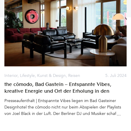
Interior
,
Lifestyle
,
Kunst & Design
,
Reisen
5. Juli 2024
the cōmodo, Bad Gastein – Entspannte Vibes,
kreative Energie und Ort der Erholung in den
österreichischen Alpen
Presseaufenthalt | Entspannte Vibes liegen im Bad Gasteiner
Designhotel the cōmodo nicht nur beim Abspielen der Playlists
von Joel Black in der Luft. Der Berliner DJ und Musiker schafft es
zwar, mit seiner speziell für die unterschiedlichen Bereiche des
Hotels zusammengestellten Musik für Wohlfühl-Stimmung zu