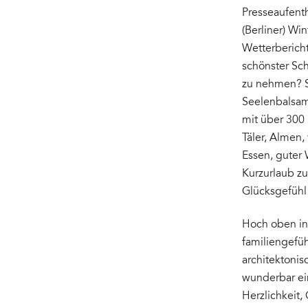
Presseaufenth
(Berliner) W
Wetterbericht
schönster Sch
zu nehmen? Se
Seelenbalsam.
mit über 300 
Täler, Almen,
Essen, guter
Kurzurlaub zu
Glücksgefühl
Hoch oben in 
familiengefüh
architektonis
wunderbar ein
Herzlichkeit,