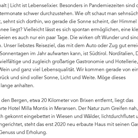
alt | Licht ist Lebenselixier. Besonders in Pandemiezeiten sind
intermonate schwer durchzustehen. Wie oft schaut man sehnsüch
, sehnt sich dorthin, wo gerade die Sonne scheint, der Himmel 
nee liegt? Vielleicht lässt es sich spontan ermöglichen, eine kl
ien es auch nur ein paar Tage. Die wirken oft Wunder und sind
 Unser liebstes Reiseziel, das mit dem Auto oder Zug gut errei
Sonnentagen im Jahr aufwarten kann, ist Südtirol. Norditalien, 
 vielfältige und zugleich großartige Gastronomie und Hotellerie
 Wein und ganz viel Lebensqualität. Wir kommen gerade von e
rück und sind voller Sonne, Licht und Weite. Möge dieses
 lange anhalten.
den Bergen, etwa 20 Kilometer von Brixen entfernt, liegt das
rte Hotel Milla Montis in Meransen. Der Natur zum Greifen nah,
ch gekonnt eingebettet in Wiesen und Wälder, lichtdurchflutet 
gerichtet, steht das erst 2020 neu erbaute Haus mit seinen Ga
 Genuss und Erholung.