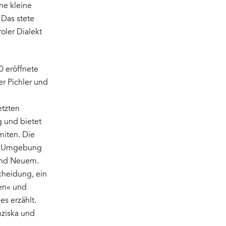
ne kleine
 Das stete
oler Dialekt
0 eröffnete
er Pichler und
etzten
 und bietet
miten. Die
der Umgebung
und Neuem.
cheidung, ein
gen« und
s erzählt.
nziska und