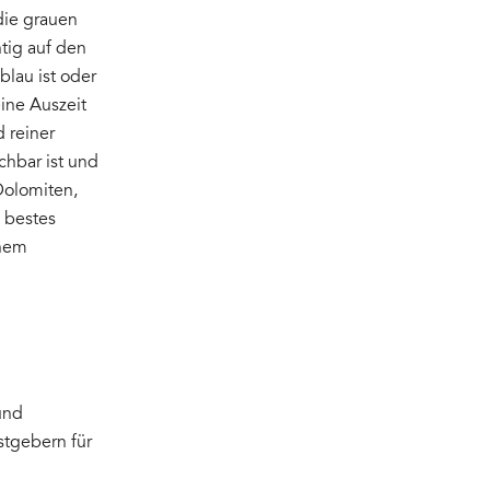
 die grauen
tig auf den
blau ist oder
eine Auszeit
 reiner
chbar ist und
Dolomiten,
, bestes
inem
und
stgebern für