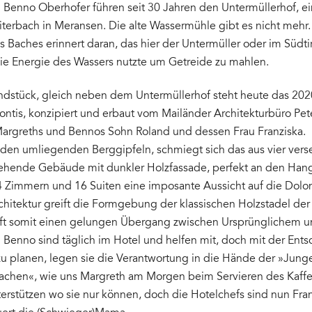
 Benno Oberhofer führen seit 30 Jahren den Untermüllerhof, ei
terbach in Meransen. Die alte Wassermühle gibt es nicht mehr.
s Baches erinnert daran, das hier der Untermüller oder im Südtir
die Energie des Wassers nutzte um Getreide zu mahlen.
dstück, gleich neben dem Untermüllerhof steht heute das 202
ontis, konzipiert und erbaut vom Mailänder Architekturbüro Pet
Margreths und Bennos Sohn Roland und dessen Frau Franziska.
n den umliegenden Berggipfeln, schmiegt sich das aus vier vers
ehende Gebäude mit dunkler Holzfassade, perfekt an den Hang
4 Zimmern und 16 Suiten eine imposante Aussicht auf die Dolo
rchitektur greift die Formgebung der klassischen Holzstadel 
fft somit einen gelungen Übergang zwischen Ursprünglichem 
Benno sind täglich im Hotel und helfen mit, doch mit der Ents
zu planen, legen sie die Verantwortung in die Hände der »Jun
machen«, wie uns Margreth am Morgen beim Servieren des Kaffee
terstützen wo sie nur können, doch die Hotelchefs sind nun Fra