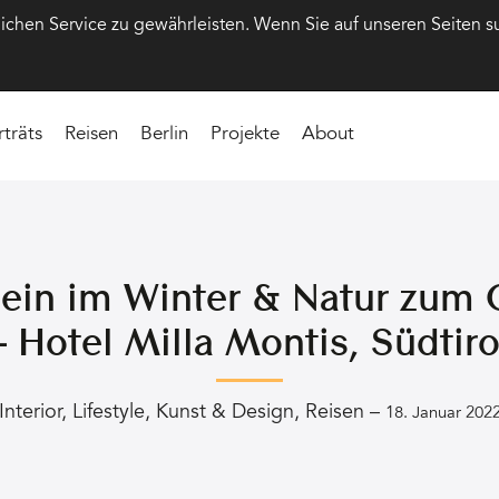
hen Service zu gewährleisten. Wenn Sie auf unseren Seiten s
rträts
Reisen
Berlin
Projekte
About
in im Winter & Natur zum 
– Hotel Milla Montis, Südtiro
Interior
,
Lifestyle
,
Kunst & Design
,
Reisen
–
18. Januar 202