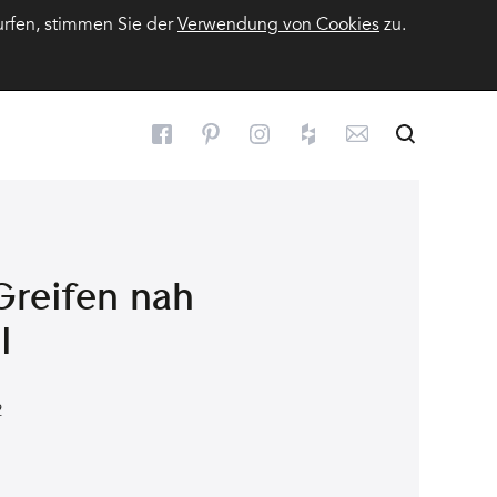
urfen, stimmen Sie der
Verwendung von Cookies
zu.
Suchen
Suche
Greifen nah
l
2