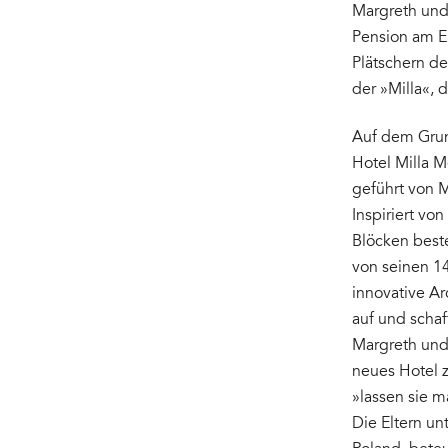
Margreth und
Pension am Ei
Plätschern de
der »Milla«, 
Auf dem Grun
Hotel Milla M
geführt von 
Inspiriert vo
Blöcken best
von seinen 1
innovative A
auf und scha
Margreth und 
neues Hotel 
»lassen sie 
Die Eltern un