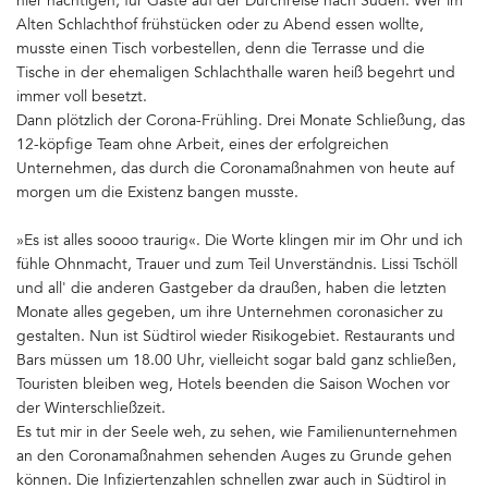
hier nächtigen, für Gäste auf der Durchreise nach Süden. Wer im
Alten Schlachthof frühstücken oder zu Abend essen wollte,
musste einen Tisch vorbestellen, denn die Terrasse und die
Tische in der ehemaligen Schlachthalle waren heiß begehrt und
immer voll besetzt.
Dann plötzlich der Corona-Frühling. Drei Monate Schließung, das
12-köpfige Team ohne Arbeit, eines der erfolgreichen
Unternehmen, das durch die Coronamaßnahmen von heute auf
morgen um die Existenz bangen musste.
»Es ist alles soooo traurig«. Die Worte klingen mir im Ohr und ich
fühle Ohnmacht, Trauer und zum Teil Unverständnis. Lissi Tschöll
und all' die anderen Gastgeber da draußen, haben die letzten
Monate alles gegeben, um ihre Unternehmen coronasicher zu
gestalten. Nun ist Südtirol wieder Risikogebiet. Restaurants und
Bars müssen um 18.00 Uhr, vielleicht sogar bald ganz schließen,
Touristen bleiben weg, Hotels beenden die Saison Wochen vor
der Winterschließzeit.
Es tut mir in der Seele weh, zu sehen, wie Familienunternehmen
an den Coronamaßnahmen sehenden Auges zu Grunde gehen
können. Die Infiziertenzahlen schnellen zwar auch in Südtirol in