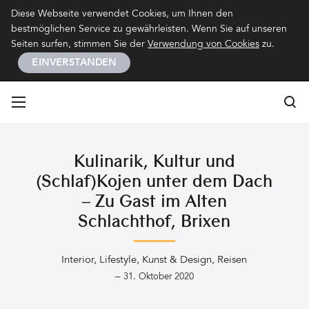
Kontakt
Impressum
Datenschutz
Diese Webseite verwendet Cookies, um Ihnen den
bestmöglichen Service zu gewährleisten. Wenn Sie auf unseren
Seiten surfen, stimmen Sie der
Verwendung von Cookies
zu.
EINVERSTANDEN
Su
Su
Kulinarik, Kultur und
(Schlaf)Kojen unter dem Dach
– Zu Gast im Alten
Schlachthof, Brixen
Interior
,
Lifestyle
,
Kunst & Design
,
Reisen
–
31. Oktober 2020