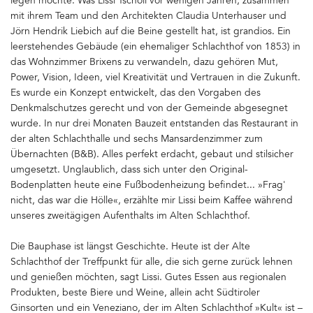
legen möchte. Was Lissi Tschöll vor wenigen Jahren, zusammen
mit ihrem Team und den Architekten Claudia Unterhauser und
Jörn Hendrik Liebich auf die Beine gestellt hat, ist grandios. Ein
leerstehendes Gebäude (ein ehemaliger Schlachthof von 1853) in
das Wohnzimmer Brixens zu verwandeln, dazu gehören Mut,
Power, Vision, Ideen, viel Kreativität und Vertrauen in die Zukunft.
Es wurde ein Konzept entwickelt, das den Vorgaben des
Denkmalschutzes gerecht und von der Gemeinde abgesegnet
wurde. In nur drei Monaten Bauzeit entstanden das Restaurant in
der alten Schlachthalle und sechs Mansardenzimmer zum
Übernachten (B&B). Alles perfekt erdacht, gebaut und stilsicher
umgesetzt. Unglaublich, dass sich unter den Original-
Bodenplatten heute eine Fußbodenheizung befindet... »Frag'
nicht, das war die Hölle«, erzählte mir Lissi beim Kaffee während
unseres zweitägigen Aufenthalts im Alten Schlachthof.
Die Bauphase ist längst Geschichte. Heute ist der Alte
Schlachthof der Treffpunkt für alle, die sich gerne zurück lehnen
und genießen möchten, sagt Lissi. Gutes Essen aus regionalen
Produkten, beste Biere und Weine, allein acht Südtiroler
Ginsorten und ein Veneziano, der im Alten Schlachthof »Kult« ist –