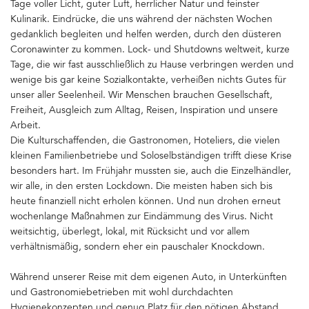
Tage voller Licht, guter Luft, herrlicher Natur und feinster
Kulinarik. Eindrücke, die uns während der nächsten Wochen
gedanklich begleiten und helfen werden, durch den düsteren
Coronawinter zu kommen. Lock- und Shutdowns weltweit, kurze
Tage, die wir fast ausschließlich zu Hause verbringen werden und
wenige bis gar keine Sozialkontakte, verheißen nichts Gutes für
unser aller Seelenheil. Wir Menschen brauchen Gesellschaft,
Freiheit, Ausgleich zum Alltag, Reisen, Inspiration und unsere
Arbeit.
Die Kulturschaffenden, die Gastronomen, Hoteliers, die vielen
kleinen Familienbetriebe und Soloselbständigen trifft diese Krise
besonders hart. Im Frühjahr mussten sie, auch die Einzelhändler,
wir alle, in den ersten Lockdown. Die meisten haben sich bis
heute finanziell nicht erholen können. Und nun drohen erneut
wochenlange Maßnahmen zur Eindämmung des Virus. Nicht
weitsichtig, überlegt, lokal, mit Rücksicht und vor allem
verhältnismäßig, sondern eher ein pauschaler Knockdown.
Während unserer Reise mit dem eigenen Auto, in Unterkünften
und Gastronomiebetrieben mit wohl durchdachten
Hygienekonzepten und genug Platz für den nötigen Abstand,