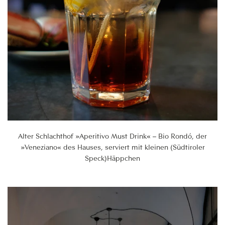
Alter Schlachthof »Aperitivo Must Drink« – Bio Rondó, der
»Veneziano« des Hauses, serviert mit kleinen (Südtiroler
Speck)Häppchen