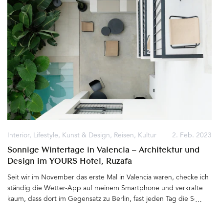
Kräuter- und Rosenbeeten, flachen Betontreppen, Gebäuden
und Terrassen, finden hier regelmäßig Theatervorstellungen und
andere Veranstaltungen statt. Eine schwimmende Insel im
kleineren Becken wird dann als Bühne genutzt. Ein Ort, der in
Erinnerung bleibt&hellip
Interior
,
Lifestyle
,
Kunst & Design
,
Reisen
,
Kultur
2. Feb. 2023
Sonnige Wintertage in Valencia – Architektur und
Design im YOURS Hotel, Ruzafa
Seit wir im November das erste Mal in Valencia waren, checke ich
ständig die Wetter-App auf meinem Smartphone und verkrafte
kaum, dass dort im Gegensatz zu Berlin, fast jeden Tag die Sonne
scheint und tagsüber durchgängig Temperaturen um die 15 Grad