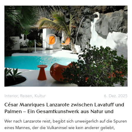
dem Residenzschloss bauen. Ein barocker Traum, der bis 1713 ihr
Wohn- und Repräsentationssitz wurde. Die Gräfin hatte großen
Einfluß auf den Dresdner Hof, mischte sich über die Jahre immer
mehr in die Politik ein, nutzte ihre Machtstellung zu sehr aus und
viel fiel schließlich bei August in Ungnade. Er wandte sich von ihr
ab und verbannte die Mutter seiner drei gemeinsamen Kinder für
den Rest ihres Lebens auf die Burg Stolpen, wo sie 1733 starb.
Noch heute scheint der Geist der Gräfin Cosel über dem
Taschenbergpalais, dem heutigen Hotel Taschenbergpalais
Kempinski Dresden, zu schweben&hellip
Interior
,
Reisen
,
Kultur
6. Dez. 2025
César Manriques Lanzarote zwischen Lavatuff und
Palmen – Ein Gesamtkunstwerk aus Natur und
Architektur, Kunst und Lebensfreude
Wer nach Lanzarote reist, begibt sich unweigerlich auf die Spuren
eines Mannes, der die Vulkaninsel wie kein anderer geliebt,