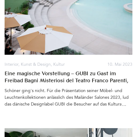
Interior
,
Kunst & Design
,
Kultur
10. Mai 2023
Eine magische Vorstellung – GUBI zu Gast im
Freibad Bagni Misteriosi del Teatro Franco Parenti,
Milano
Schöner ging's nicht. Für die Präsentation seiner Möbel- und
Leuchtenkollektionen anlässlich des Mailänder Salones 2023, lud
das dänische Designlabel GUBI die Besucher auf das Kulturareal
Bagni Misteriosi del Teatro Franco Parenti in Porta Nova:
Architektonisches Juwel aus den 1930er Jahren mit Palazzina,
Theater und zwei großen Wasserbecken, die im Winter zur
Eisbahn und im Sommer zum Freibad werden. Umsäumt von