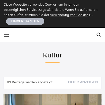
Kontakt
Impressum
Datenschutz
Diese Webseite verwendet Cookies, um Ihnen den
bestmöglichen Service zu gewährleisten. Wenn Sie auf unseren
Seiten surfen, stimmen Sie der
Verwendung von Cookies
zu.
EINVERSTANDEN
Su
Su
Kultur
Artikel
51
Beiträge werden angezeigt
FILTER ANZEIGEN