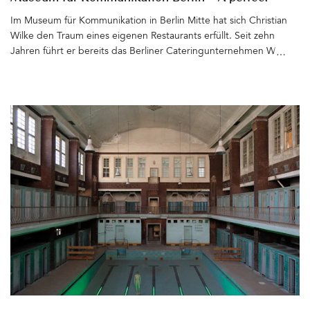
match
Im Museum für Kommunikation in Berlin Mitte hat sich Christian
Wilke den Traum eines eigenen Restaurants erfüllt. Seit zehn
Jahren führt er bereits das Berliner Cateringunternehmen Wild &
Wiese, das inzwischen weit über die Grenzen der Stadt hinaus
bekannt ist für sein fantastisches Essen und den charmanten
Service. Nun eröffnet der Unternehmer das W66 in den
geschichtsträchtigen Räumen des ehemaligen Generalpostamts
in der Leipziger Straße. Zentral, urban und super schön gestaltet
mit Hilfe des Designbüros llot llov aus Berlin. Seit Seit Ende April
2025 können sich nicht nur Museumsbesucher, sondern auch alle,
die qualitativ hochwertiges und köstlich zubereitetes Essen
lieben, freuen. Ob kleine Snacks, (Business)Lunch oder Kaffee
und Kuchen – Im W66 kommen nicht nur frische, gute und
gesunde Zutaten auf die Teller, die sich an den Jahreszeiten
orientieren und möglichst aus der Region kommen. Auch das
hausgemachte Brot, die Süßspeisen, der Kaffee von Coffee Circle
und die Weine von Juliane Eller (JUWEL Weine) sind köstlich. Das
Deli ist jetzt schon ein neuer Hotspot der Berliner (Food)Szene –
Als Restaurant, aber auch als Event-Location. Christian Wilke und