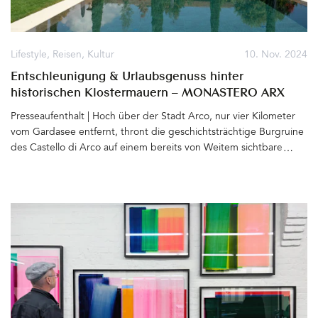
Rentabilität ebenfalls. Und doch gibt es Licht (und Ideen) am
Horizont, wie das einst zu den modernsten Volksbädern seiner
Zeit zählende Gebäude und überdies ein architektonisches Juwel,
wieder der Öffentlichkeit zugänglich gemacht werden kann. Es
Lifestyle
,
Reisen
,
Kultur
10. Nov. 2024
wird im kleinen Rahmen bereits jetzt ermöglicht&hellip
Entschleunigung & Urlaubsgenuss hinter
historischen Klostermauern – MONASTERO ARX
VIVENDI, Arco, Gardasee
Presseaufenthalt | Hoch über der Stadt Arco, nur vier Kilometer
vom Gardasee entfernt, thront die geschichtsträchtige Burgruine
des Castello di Arco auf einem bereits von Weitem sichtbaren
Felsen. Das Wahrzeichen Arcos wird von Zypressen, Agaven und
Olivenbäumen, die sich bis hinunter in die Stadt ziehen,
umsäumt. Der Blick auf Sarcatal, Berge, See und nicht zuletzt
Arco, das sich im Halbkreis um den Felsen zu legen scheint, ist
fantastisch. Von der Altstadt ist die Aussicht auf die Ruine nicht
weniger eindrucksvoll. Bereits Albrecht Dürer malte das Castello
aus dieser Perspektive.Genau genommen müsste er (im 15.
Jahrhundert) etwa dort seine Staffelei aufgestellt haben, wo
zweihundert Jahre später (1689) das Kloster der Dienerinnen
Marias erbaut wurde. Ein Ort der Ruhe und des Rückzugs aus