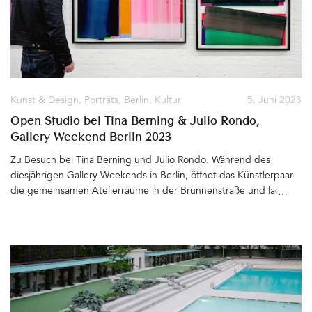
dem weltlichen Leben. Umgeben von hohen Mauern, hinter
denen sich die Burg erhebt. Diesen Dürer-Moment haben heute
die Gäste des 2021 eröffneten MONASTERO ARX VIVENDI. Wo
die Nonnen früher Obst und Gemüse anbauten, befinden sich
heute Hotelterrasse, Pool mit gemütlichen Liegen zwischen
Palmen, Granatapfelbäumen und Zypressen und das moderne
Spa-Gebäude. Die Burg immer im Blick&hellip
Kunst & Design
,
Porträts
,
Berlin
,
Kultur
5. Juni 2023
Open Studio bei Tina Berning & Julio Rondo,
Gallery Weekend Berlin 2023
Zu Besuch bei Tina Berning und Julio Rondo. Während des
diesjährigen Gallery Weekends in Berlin, öffnet das Künstlerpaar
die gemeinsamen Atelierräume in der Brunnenstraße und lädt,
initiiert durch die gemeinsame Galerie JAEGER.ART, zum Open
Studio ein. Die Galeristen Steffi und Benjamin Jaeger holen zu
diesem Anlass noch den belgischen Maler Albert Pepermans mit
ins Boot – oder besser – an die Studiowände. Es gibt (prickelnde)
Getränke, ein Buffet voller Leckereien und Live Musik zu späterer
Stunde. Ein Fest für alle Sinne&hellip