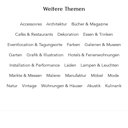
Lamps. Durch die diesjährige Ausstellung RoCollectible zu
Weitere Themen
schlendern, sich inspirieren zu lassen und zu fotografieren – ein
Genuss. SÈ Chic, Draga & Aurel, Bethan Gray, Thomas Eyck,
Accessoires
Architektur
Bücher & Magazine
Architectmade, Vaarnii oder Piet Hein Eek sind nur einige Namen,
deren Designs ausgestellt werden. Auf der Webseite der Rossana
Cafés & Restaurants
Dekoration
Essen & Trinken
Orlandi Gallery gibt es unter »Limited« und »Collections« eine
vollständige Auflistung der von der Galeristin vertretenen Kunst-
Eventlocation & Tagungsorte
Farben
Galerien & Museen
und Designschaffenden. &hellip
Garten
Grafik & Illustration
Hotels & Ferienwohnungen
Installation & Performance
Läden
Lampen & Leuchten
Märkte & Messen
Malerei
Manufaktur
Möbel
Mode
Natur
Vintage
Wohnungen & Häuser
Akustik
Kulinarik