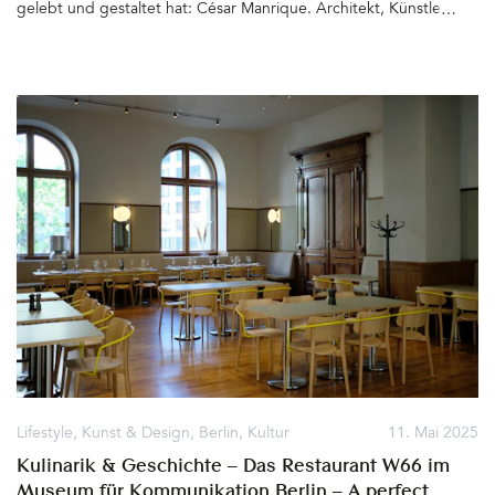
gelebt und gestaltet hat: César Manrique. Architekt, Künstler,
Naturliebhaber und Visionär mit erklärtem Ziel, seine Heimat
Lanzarote mit seiner unverwechselbaren Natur zum schönsten Ort
der Welt zu machen und ihn als solchen zu erhalten&hellip
Lifestyle
,
Kunst & Design
,
Berlin
,
Kultur
11. Mai 2025
Kulinarik & Geschichte – Das Restaurant W66 im
Museum für Kommunikation Berlin – A perfect