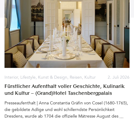
Interior
,
Lifestyle
,
Kunst & Design
,
Reisen
,
Kultur
2. Juli 2026
Fürstlicher Aufenthalt voller Geschichte, Kulinarik
und Kultur – (Grand)Hotel Taschenbergpalais
Kempinski Dresden
Presseaufenthalt | Anna Constantia Gräfin von Cosel (1680-1765),
die gebildete Adlige und wohl schillerndste Persönlichkeit
Dresdens, wurde ab 1704 die offizielle Mätresse August des
Starken (1670 - 1733). Für sie ließ der Kurfürst von Sachsen und
spätere König von Polen das Taschenbergpalais gleich neben