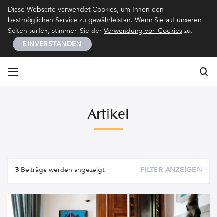
Kontakt
Impressum
Datenschutz
Diese Webseite verwendet Cookies, um Ihnen den
bestmöglichen Service zu gewährleisten. Wenn Sie auf unseren
Seiten surfen, stimmen Sie der
Verwendung von Cookies
zu.
EINVERSTANDEN
Su
Su
Artikel
Artikel
3
Beiträge werden angezeigt
FILTER ANZEIGEN