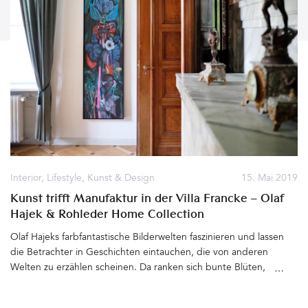
Interior
,
Lifestyle
,
Kunst & Design
15. Mai 2019
Kunst trifft Manufaktur in der Villa Francke – Olaf
Hajek & Rohleder Home Collection
Olaf Hajeks farbfantastische Bilderwelten faszinieren und lassen
die Betrachter in Geschichten eintauchen, die von anderen
Welten zu erzählen scheinen. Da ranken sich bunte Blüten,
Blätter, Vögel und Phantasiegewächse auf Frauenköpfen, recken
verrückte Blumen ihre Köpfe in die Höhe oder es spielen sich von