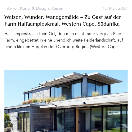
Interior
,
Kunst & Design
,
Reisen
18. Mär. 2024
Weizen, Wunder, Wandgemälde – Zu Gast auf der
Farm Halfaampieskraal, Western Cape, Südafrika
Halfaampieskraal ist ein Ort, den man nicht mehr vergisst. Eine
Farm, eingebettet in eine unendlich weite Felderlandschaft, auf
einem kleinen Hügel in der Overberg Region (Western Cape,
Südafrika) zwischen Meer und einer Bergkette gelegen. Der
Name ist ungewöhnlich, scheint kaum aussprechbar. Doch ein Mal
erklärt, erschließt sich der Sinn hinter den Silben: Half (halb) Aam
(eine alte holländische Maßeinheit) Pies (Verniedlichung in
Afrikaans) Kraal (Umzäunung). Easy. Es heißt, die Farm sei vor
langer Zeit für ein halbes Aam (etwa 75 Liter) Anisschnaps (Arak),
ein weißes Pferd samt Zaumzeug und Sattel verkauft worden.
Erbaut zwischen 1780 und 1850, bis heute weiß getüncht und
umgeben von Bäumen, leuchten die Farmgebäude bereits von
Weitem. Umgekehrt wird jedes Fahrzeug, das sich über die »dirt
roads« auf die Farm zubewegt, schon lange vor der Ankunft
gesehen. Die Staubwolke kündigt alle Besucher an. Jan-Georg
Solms und die Farmhunde Panos, Eyla und Leo begrüßen die