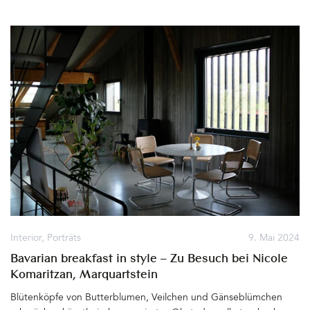
Architekturjuwelen, umgeben von großen Gärten in Varedo, etwa
15 Kilometer nördlich von Mailand: die Villa Borsani, geplant,
erbaut und eingerichtet in den 1940er-Jahren von Osvaldo
Borsani im modernen italienischen Stil und Villa Bagatti Valsecchi,
ein opulentes Herrenhaus aus dem 19. Jahrhundert. Der Ansturm
auf die Villen war enorm. Es bildeten sich lange Schlangen vor
den Eingängen. Um so glücklicher die Gäste, als sie schließlich
durch die Räume der Häuser gehen und die Ausstellung(en)
genießen konnten. Die in Kolumbien geborene und in Mailand
lebende Designerin Natalia Criado inszenierte ihre kunstvollen
Produkte aus Glas, Metall und Edelstein in der im Original
erhaltenen Küche der Villa Borsani. &hellip
Interior
,
Porträts
9. Mai 2024
Bavarian breakfast in style – Zu Besuch bei Nicole
Komaritzan, Marquartstein
Blütenköpfe von Butterblumen, Veilchen und Gänseblümchen