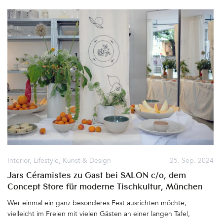
üppig blühenden roten Kletterrosen und Hecken voller reifer
Himbeeren. Architektur, Natur und Herzlichkeit. Entschleunigung,
Genuss und beste Gastgeber. Willkommen im Albererhof, dem
Herz(ens)stück der Alten Gendarmerie Übersee im Chiemgau,
einem denkmalgeschützen Ensemble mit 8 Ferienwohnungen
zwischen Chiemsee und den Bergen&hellip
Interior
,
Lifestyle
,
Kunst & Design
25. Sep. 2024
Jars Céramistes zu Gast bei SALON c/o, dem
Concept Store für moderne Tischkultur, München
Wer einmal ein ganz besonderes Fest ausrichten möchte,
vielleicht im Freien mit vielen Gästen an einer langen Tafel,