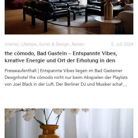
Interior
,
Lifestyle
,
Kunst & Design
,
Reisen
5. Juli 2024
the cōmodo, Bad Gastein – Entspannte Vibes,
kreative Energie und Ort der Erholung in den
österreichischen Alpen
Presseaufenthalt | Entspannte Vibes liegen im Bad Gasteiner
Designhotel the cōmodo nicht nur beim Abspielen der Playlists
von Joel Black in der Luft. Der Berliner DJ und Musiker schafft es
zwar, mit seiner speziell für die unterschiedlichen Bereiche des
Hotels zusammengestellten Musik für Wohlfühl-Stimmung zu
sorgen, doch dass die Atmosphäre im the cōmodo so besonders
gut ist, liegt an den Gastgebern, dem Team, den vielen
herzlichen Menschen, die hier arbeiten. Die Berliner Architektin
und Inhaberin des the cōmodo Barbara Elwardt schafft es, aus
der Ferne ein Hotel zu betreiben als sei es familiengeführt. Sie