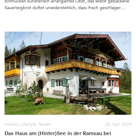
schmücken künstlerisch arrangiertes Obst, das selbst gebackene
Sauerteigbrot duftet unwiderstehlich, dazu frisch geschlagene
Butter, die sich in Retro-Eisbechern türmt. Roter und grüner Saft
in gläsernen Karaffen und erfrischender, Kefir in Sektschalen
warten auf das sich baldige Zuprosten an der Kücheninsel in der
zum coolen Loft umgebauten ehemaligen Tenne – Willkommen
zum Frühstück bei Nicole Komaritzan&hellip
Interior
,
Lifestyle
,
Reisen
24. Apr. 2024
Das Haus am (Hinter)See in der Ramsau bei