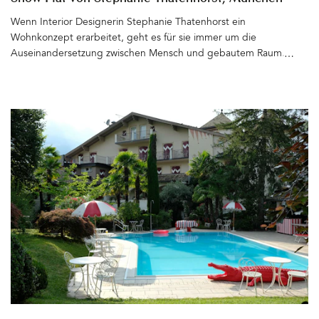
Wenn Interior Designerin Stephanie Thatenhorst ein
Wohnkonzept erarbeitet, geht es für sie immer um die
Auseinandersetzung zwischen Mensch und gebautem Raum.
Planung und Umsetzung funktioniert für sie nicht ohne die
Einbeziehung individueller Wünsche und Vorstellungen ihrer
Kunden. So entstehen maßgeschneiderte Interieurs, die zwar den
unverwechselbaren Stil der Designerin widerspiegeln, doch stets
Bezug auf die Bedürfnisse der Auftraggeber nehmen. Wie schön,
wenn man als Designerin auch einmal die eigene Kundin sein und
eine neue Wohnung für die Familie gestalten darf. Noch dazu ein
frisch saniertes Altbau-Juwel, das über einen ehemaligen Kunden
an sie heran getragen wird – in einem der schönsten
Jugendstilhäuser Schwabings. Das Gebäude mit dem wohl
bezauberndsten Treppenhaus kennt Stephanie Thatenhorst
bereits aus der Zeit, als sie die Wohnung ihres späteren
Vermieters gestaltet und die Umsetzung begleitet. Dass sie
später ebenfalls in diesem Haus leben wird – purer Zufall,
Schicksal oder der ehrliche Verdienst guter Arbeit? Es trifft wohl
alles zu. Die Designerin entscheidet sich für die Anmietung der