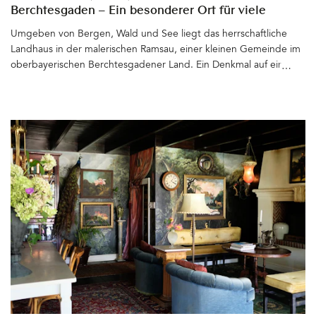
Berchtesgaden – Ein besonderer Ort für viele
Anlässe
Umgeben von Bergen, Wald und See liegt das herrschaftliche
Landhaus in der malerischen Ramsau, einer kleinen Gemeinde im
oberbayerischen Berchtesgadener Land. Ein Denkmal auf einer
Anhöhe, den Hintersee mit seinem in allen Grün- und Blautönen
schillernden Wasser unter sich. Das Haus am See (HaS) ist ein
Juwel, das seit diesem Jahr frisch saniert und wundervoll
eingerichtet seine Gäste herzlich willkommen heißt. Wer sich für
Architektur, Design und Kunst interessiert, die Natur genießen
möchte, eine Foto- und Filmlocation oder einen Ort für die
perfekte Hochzeit, Business-Runde, Familienfeier, Lesung oder
viele andere Anlässe sucht – Das Haus am See ist dafür der
perfekte Ort. Erholung, Inspiration und
Vogelgezwitscher inklusive&hellip