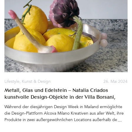
umschließen. Durch das recht dicke Glas mit kleinen gewollten
Einschlüssen und einer etwas unebenen Oberfläche ähnelt das
Licht einer brennenden Kerze, die durch Wasser scheint.
Zauberhaft. Bisher nur als Pendelleuchte oder als Halbkugel für
die Wand erschienen, gibt es nun die kabellose Variante 14p
Portable. Tragbar, ob zum romantischen Picknick am See (ein Tote
Bag aus Baumwolle gibt es bei jeder Leuchte dazu), auf den
Balkon oder bis zum schön gedeckten Tisch – Die nur 10 cm
große Leuchtkugel zieht garantiert alle Aufmerksamkeit auf sich
und bringt Atmosphäre an jeden Ort. Schön&hellip
Lifestyle
,
Kunst & Design
26. Mai 2024
Metall, Glas und Edelstein – Natalia Criados
kunstvolle Design-Objekte in der Villa Borsani,
Mailand
Während der diesjährigen Design Week in Mailand ermöglichte
die Design-Plattform Alcova Milano Kreativen aus aller Welt, ihre
Produkte in zwei außergewöhnlichen Locations außerhalb der
Stadt auszustellen. Beides geschichtsträchtige