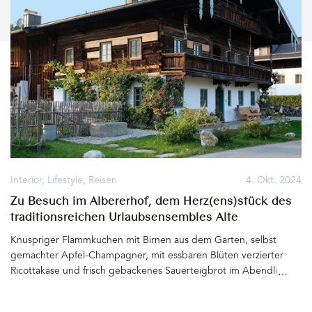
Interior
,
Lifestyle
,
Reisen
4. Okt. 2024
Zu Besuch im Albererhof, dem Herz(ens)stück des
traditionsreichen Urlaubsensembles Alte
Gendarmerie Übersee, Chiemgau
Knuspriger Flammkuchen mit Birnen aus dem Garten, selbst
gemachter Apfel-Champagner, mit essbaren Blüten verzierter
Ricottakäse und frisch gebackenes Sauerteigbrot im Abendlicht.
Vogelgezwitscher, Bergblick, Haflinger auf der Wiese gegenüber.
Staketenzaun, reich verzierte Windbretter und Hausbänke neben