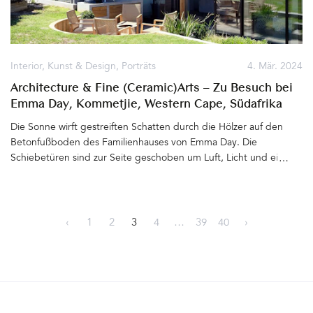
Ankommenden am Tor. Herzlich Willkommen
auf Halfaampieskraal&hellip
Interior
,
Kunst & Design
,
Porträts
4. Mär. 2024
Architecture & Fine (Ceramic)Arts – Zu Besuch bei
Emma Day, Kommetjie, Western Cape, Südafrika
Die Sonne wirft gestreiften Schatten durch die Hölzer auf den
Betonfußboden des Familienhauses von Emma Day. Die
Schiebetüren sind zur Seite geschoben um Luft, Licht und eine
leichte Brise hinein zu lassen. Wir trinken Kaffee aus
Porzellantassen und schauen vom langen Küchentresen in den
Garten hinaus. Dort bewegen sich Gräser und Sträucher leicht im
Wind. &hellip
‹
1
2
3
4
…
39
40
›