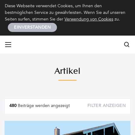
Kontakt
Impressum
Datenschutz
Diese Webseite verwendet Cookies, um Ihnen den
bestmöglichen Service zu gewährleisten. Wenn Sie auf unseren
Seiten surfen, stimmen Sie der
Verwendung von Cookies
zu.
EINVERSTANDEN
Su
Su
Artikel
Artikel
480
Beiträge werden angezeigt
FILTER ANZEIGEN