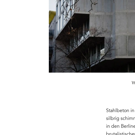
W
Stahlbeton in
silbrig schi
in den Berlin
brutalistisch