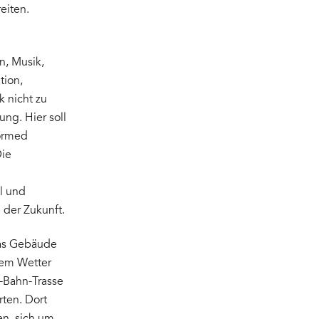
eiten.
gn, Musik,
tion,
k nicht zu
ng. Hier soll
formed
Die
l und
 der Zukunft.
das Gebäude
nem Wetter
-Bahn-Trasse
rten. Dort