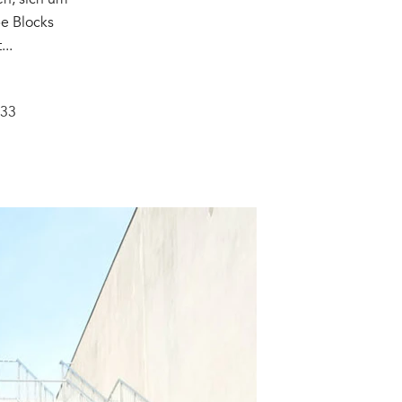
n, sich um
e Blocks
..
533