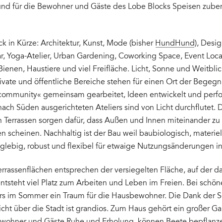
 und für die Bewohner und Gäste des Lobe Blocks Speisen zuber
k in Kürze: Architektur, Kunst, Mode (bisher
HundHund
), Desi
r, Yoga-Atelier, Urban Gardening, Coworking Space, Event Loca
Bienen, Haustiere und viel Freifläche. Licht, Sonne und Weitblic
ivate und öffentliche Bereiche stehen für einen Ort der Begegnu
e community« gemeinsam gearbeitet, Ideen entwickelt und per
ach Süden ausgerichteten Ateliers sind von Licht durchflutet. 
n Terrassen sorgen dafür, dass Außen und Innen miteinander zu
scheinen. Nachhaltig ist der Bau weil baubiologisch, materiel
nglebig, robust und flexibel für etwaige Nutzungsänderungen in
errassenflächen entsprechen der versiegelten Fläche, auf der 
entsteht viel Platz zum Arbeiten und Leben im Freien. Bei schö
s im Sommer ein Traum für die Hausbewohner. Die Dank der S
cht über die Stadt ist grandios. Zum Haus gehört ein großer Ga