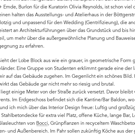
 Emde, Burlon für die Kuratorin Olivia Reynolds, ist schon viel d
inen halten das Ausstellungs- und Atelierhaus in der Böttgerstr
 klotzig und unpassend für den Wedding (Gentrifizieung), die a
stert an Architekturführungen über das Grundstück und bis hin
teil, um mehr über die außergewöhnliche Planung und Bauweis
gegnung zu erfahren.
ieht der Lobe Block aus wie ein grauer, in geometrische Form 
eländer. Eine Gruppe von Studenten erklimmt gerade eine der 
 wir auf das Gebäude zugehen. Im Gegenlicht ein schönes Bil
wirkt das Gebäude gar nicht mehr so riesig und brutal.
liegt einige Meter von der Straße zurück versetzt. Davor bleibt vi
ents. Im Erdgeschoss befindet sich die Kantine/Bar Baldon, wo 
und ich mich über das Interior Design freue: Luftig und großzüg
Stahlbetondecke für extra viel Platz, offene Küche, lange Bar, 
lasleuchten von
Bocci
, Grünpflanzen in recyceltem Waschbet
en- und Außenbereich. Im Pahr sollen zukünftig Köche aus der