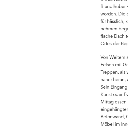
Brandlhuber +
worden. Die e
für hässlich,
nehmen begei
flache Dach 
Ortes der Be
Von Weitem s
Felsen mit G
Treppen, als
näher heran, 
Sein Eingang 
Kunst oder Ev
Mittag essen 
eingehängter 
Betonwand, G
Möbel im Inn