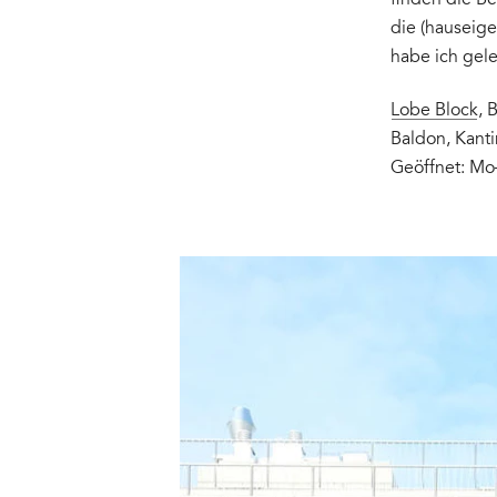
finden die B
die (hauseig
habe ich gele
Lobe Block
, 
Baldon, Kant
Geöffnet: Mo