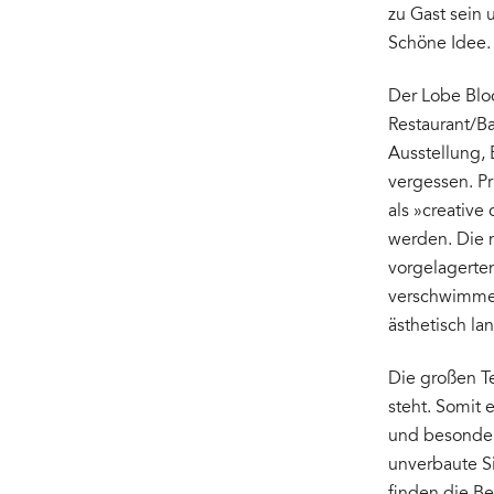
zu Gast sein
Schöne Idee.
Der Lobe Bloc
Restaurant/Ba
Ausstellung, 
vergessen. Pr
als »creativ
werden. Die n
vorgelagerte
verschwimmen 
ästhetisch la
Die großen T
steht. Somit 
und besonder
unverbaute Si