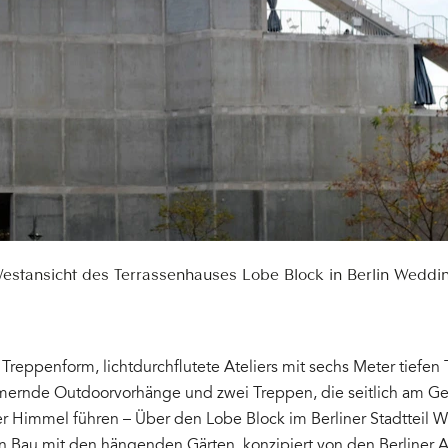
estansicht des Terrassenhauses Lobe Block in Berlin Weddi
 Treppenform, lichtdurchflutete Ateliers mit sechs Meter tiefen 
mmernde Outdoorvorhänge und zwei Treppen, die seitlich am G
er Himmel führen – Über den Lobe Block im Berliner Stadtteil 
en Bau mit den hängenden Gärten, konzipiert von den Berliner A