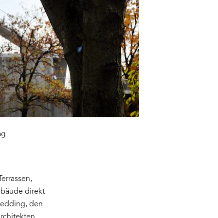
ng
Terrassen,
ebäude direkt
Wedding, den
rchitekten