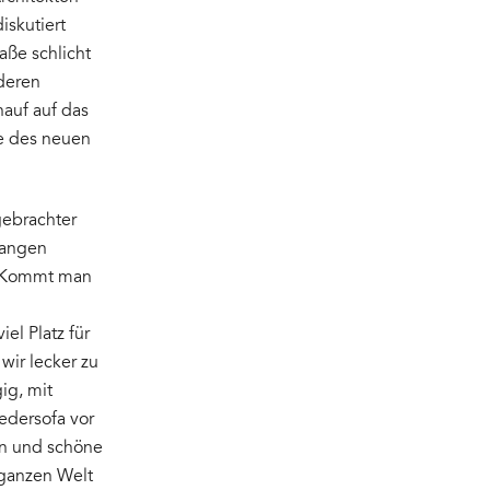
iskutiert
aße schlicht
nderen
auf auf das
e des neuen
gebrachter
langen
d. Kommt man
el Platz für
wir lecker zu
ig, mit
Ledersofa vor
on und schöne
 ganzen Welt