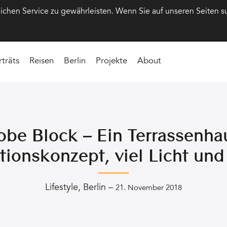
hen Service zu gewährleisten. Wenn Sie auf unseren Seiten s
rträts
Reisen
Berlin
Projekte
About
obe Block – Ein Terrassenha
tionskonzept, viel Licht und
Lifestyle
,
Berlin
–
21. November 2018