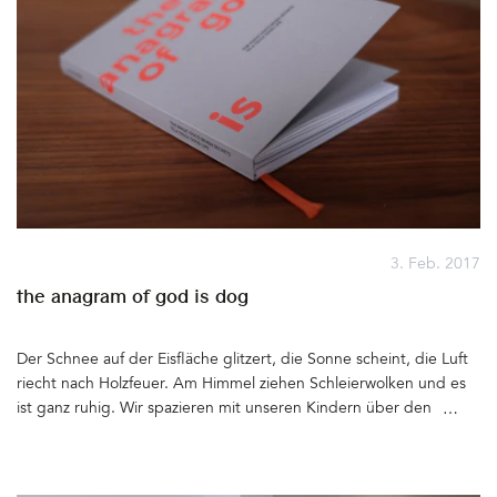
3. Feb. 2017
the anagram of god is dog
Der Schnee auf der Eisfläche glitzert, die Sonne scheint, die Luft
riecht nach Holzfeuer. Am Himmel ziehen Schleierwolken und es
ist ganz ruhig. Wir spazieren mit unseren Kindern über den
zugefrorenen oberbayerischen See. Am Horizont zeichnen sich
die Alpen ab. Das Licht, das von den Eiskristallen reflektiert wird
zwingt uns, Sonnenbrillen zu tragen. Die Gläser sind nicht rosarot