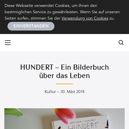
Kontakt
Impressum
Datenschutz
Diese Webseite verwendet Cookies, um Ihnen den
bestmöglichen Service zu gewährleisten. Wenn Sie auf unseren
Seiten surfen, stimmen Sie der
Verwendung von Cookies
zu.
EINVERSTANDEN
Su
Su
HUNDERT – Ein Bilderbuch
über das Leben
Kultur
–
30. März 2018