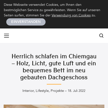
Kontakt
Impressum
Datenschutz
Diese Webseite verwendet Cookies, um Ihnen den
bestmöglichen Service zu gewährleisten. Wenn Sie auf unseren
Seiten surfen, stimmen Sie der
Verwendung von Cookies
zu.
EINVERSTANDEN
Su
Su
Herrlich schlafen im Chiemgau
– Holz, Licht, gute Luft und ein
bequemes Bett im neu
gebauten Dachgeschoss
Interior
,
Lifestyle
,
Projekte
–
18. Juli 2022