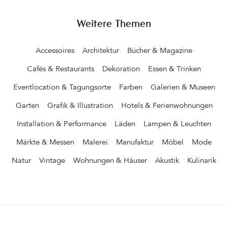
Meisterleistung. Jeder Balken, jedes Detail der Fassade wird
vorher nummeriert und später wieder zusammengefügt. Vor
einigen Jahren dann der Umbau in eine Wohnscheune. Susanne
Weitere Themen
und Toni planen ein Haus im Haus mit Ständerwerk, Wohnkuben
und Materialien wie Holz, Glas, Stahl und Beton. Sie setzen ihre
Accessoires
Architektur
Bücher & Magazine
(eigenen) Pläne zusammen mit Handwerkern und Firmen aus der
Umgebung um. Der Stahlbauer konstruiert eine geniale
Cafés & Restaurants
Dekoration
Essen & Trinken
Falztreppe, Trockenbauer ziehen Wände und Tischler bauen
Eventlocation & Tagungsorte
Farben
Galerien & Museen
unzählige Einbauschränke ein. Nach einem 3/4 Jahr kann die
Familie einziehen&hellip
Garten
Grafik & Illustration
Hotels & Ferienwohnungen
Installation & Performance
Läden
Lampen & Leuchten
Märkte & Messen
Malerei
Manufaktur
Möbel
Mode
Natur
Vintage
Wohnungen & Häuser
Akustik
Kulinarik