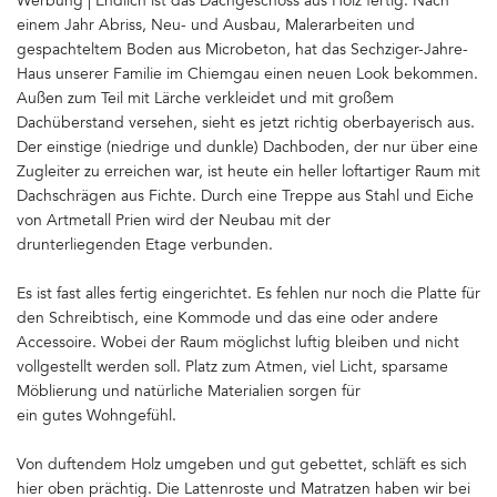
Werbung | Endlich ist das Dachgeschoss aus Holz fertig. Nach
einem Jahr Abriss, Neu- und Ausbau, Malerarbeiten und
gespachteltem Boden aus Microbeton, hat das Sechziger-Jahre-
Haus unserer Familie im Chiemgau einen neuen Look bekommen.
Außen zum Teil mit Lärche verkleidet und mit großem
Dachüberstand versehen, sieht es jetzt richtig oberbayerisch aus.
Der einstige (niedrige und dunkle) Dachboden, der nur über eine
Zugleiter zu erreichen war, ist heute ein heller loftartiger Raum mit
Dachschrägen aus Fichte. Durch eine Treppe aus Stahl und Eiche
von Artmetall Prien wird der Neubau mit der
drunterliegenden Etage verbunden.
Es ist fast alles fertig eingerichtet. Es fehlen nur noch die Platte für
den Schreibtisch, eine Kommode und das eine oder andere
Accessoire. Wobei der Raum möglichst luftig bleiben und nicht
vollgestellt werden soll. Platz zum Atmen, viel Licht, sparsame
Möblierung und natürliche Materialien sorgen für
ein gutes Wohngefühl.
Von duftendem Holz umgeben und gut gebettet, schläft es sich
hier oben prächtig. Die Lattenroste und Matratzen haben wir bei