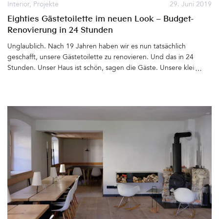
Interior
,
Projekte
29. Juni 2019
Eighties Gästetoilette im neuen Look – Budget-
Renovierung in 24 Stunden
Unglaublich. Nach 19 Jahren haben wir es nun tatsächlich
geschafft, unsere Gästetoilette zu renovieren. Und das in 24
Stunden. Unser Haus ist schön, sagen die Gäste. Unsere kleine
Toilette im Erdgeschoss nicht. Sagen die Gäste nicht, aber ja, den
zwei Quadratmeter kleinen Raum im sonst nahezu perfekt
renovierten und eingerichteten Haus, behandelten wir sehr
stiefmütterlich. Ließen ihn links und langweilig liegen. Als wir das
Haus vor fast zwei Jahrzehnten erwarben, musste großflächig
renoviert werden. Die Gästetoilette »sparten« wir aus. Alles
andere war wichtiger und die zwei Quadratmeter würde man
eben etwas später in Angriff nehmen. Nicht. 19 Jahre und etwa
6000 WC-Besuche (pro Familienmitglied, wir sind sechs Personen
und Gäste nicht mitgezählt) später, bestellten wir endlich einen
Handwerker, der sich des kleinen Raumes annehmen sollte. Was
nicht heißt, dass wir uns in den letzten Jahren nicht schon
Gedanken zur Renovierung gemacht haben. Wie gerne hätte ich