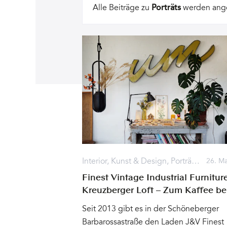
Artikel
Alle Beiträge zu
Porträts
werden angez
Interior
,
Kunst & Design
,
Porträts
,
Berlin
26. Ma
Finest Vintage Industrial Furnitur
Kreuzberger Loft – Zum Kaffee be
Jools & Vince
Seit 2013 gibt es in der Schöneberger
Barbarossastraße den Laden J&V Finest