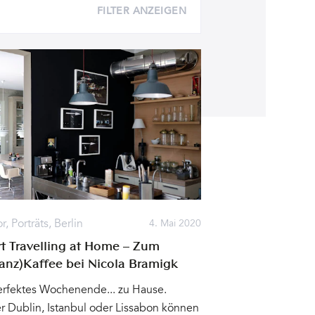
FILTER ANZEIGEN
or
,
Porträts
,
Berlin
4. Mai 2020
t Travelling at Home – Zum
tanz)Kaffee bei Nicola Bramigk
erfektes Wochenende... zu Hause.
 Dublin, Istanbul oder Lissabon können