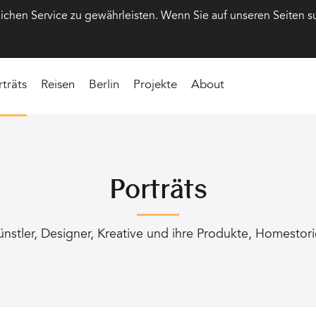
hen Service zu gewährleisten. Wenn Sie auf unseren Seiten s
rträts
Reisen
Berlin
Projekte
About
Porträts
ünstler, Designer, Kreative und ihre Produkte, Homestori