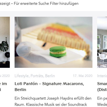
eigt – Für erweiterte Suche Filter hinzufügen
Lifestyle
,
Porträts
,
Berlin
Interi
i 2020
17. Mai 2020
e im
Loti Pantón – Signature Macarons,
Smar
i
Berlin
(Dis
Ein Streichquartett Joseph Haydns erfüllt den
Ein p
Raum. Klassische Musik sei der Soundtrack
Weder