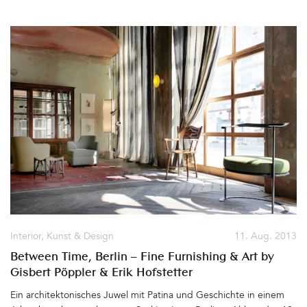
oder Grafik stellen ihre Werke zum Verkauf aus. Dieses Jahr ist die
Veranstaltung um einiges größer. Das ganze Areal rund um den
Club und auch der zweite Stock ist Ausstellungsfläche,
dazwischen viel Platz zum Relaxen, Zuschauen, wie life gemalt
wird oder zum Bierchen trinken. Mit dabei sind Mike Friedrich
und Michael Hacker, die Designer der diesjährigen
Veranstaltungsplakate, der Jaja-Verlag, Farbkind, Puntasecca,
Lihie Jacob oder Sophia Halamoda. Und noch viele mehr. Die
Drucke des Berliner Florian Weiss sind faszinierend. In einem
kleinen Labor in Berlin-Neukölln beschichtet er Holzplatten aus
Pappel,- Birke- oder Ahorn mit lichtempfindlichen Chemikalien
und belichtet dann ein negativ direkt auf die Oberfläche. So
entstehen wunderschöne Bilder – Fotos oder Zeichnungen
ähnelnd. Fotografiert habe ich außerdem bei Senor Gaston,
Zellerluoid und Ola Liola… Berlin Graphic Days, Kater Holzig,
Michaelkirchstr. 23, 10179 Berlin, 23.-24.08.2013 von 14.00 –
Interior
,
Kunst & Design
11. Aug. 2013
21.00 Uhr&hellip
Between Time, Berlin – Fine Furnishing & Art by
Gisbert Pöppler & Erik Hofstetter
Ein architektonisches Juwel mit Patina und Geschichte in einem