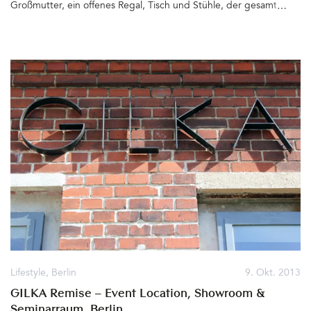
Großmutter, ein offenes Regal, Tisch und Stühle, der gesamte
Inhalt der Speisekammer inklusive der Tür – Das alles fand
vorübergehend Platz im Esszimmer. Dort wurde es recht eng und
die improvisierte Küche erinnerte mich ein bisschen an WG-
Zeiten. Nun gab es kein Zurück mehr. Der Holzfußboden musste
gründlich angeschliffen, zwei Mal vorgestrichen (mit Wood Floor
Primer) und dann ein Mal mit der eigentlichen Farbe, F&B's
Pavillon Gray No 242, lackiert werden. Dazu brauchten wir zwei
Tage. Am nächsten Morgen ging es in den Urlaub. Farrow & Ball
empfiehlt, dass der Fußbodenlack möglichst 10 Tage lang
durchhärten sollte. Das haben wir uns nicht zwei Mal sagen lassen.
Italien und Oberbayern. Herrlich. Und der Lack konnte schön
trocknen. Vorgestern dann 6 Stunden Autofahrt nach Hause und
2 Stunden Küche zurückgeräumt. Der Aufwand hat sich gelohnt.
Die Küche sieht heller, klarer und trotzdem gemütlich aus. Man
sieht nun allerdings jeden Krümel auf dem hübschen Grau. Aber
egal, es werden sicher bald noch andere Gebrauchsspuren
dazukommen. Die Familie ist begeistert, ich auch und die langen
Lifestyle
,
Berlin
9. Okt. 2013
Abende am Küchentisch können kommen. Schön&hellip
GILKA Remise – Event Location, Showroom &
Seminarraum, Berlin