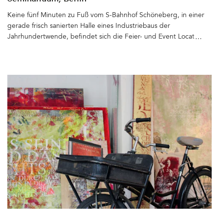
Keine fünf Minuten zu Fuß vom S-Bahnhof Schöneberg, in einer
gerade frisch sanierten Halle eines Industriebaus der
Jahrhundertwende, befindet sich die Feier- und Event Location
GILKA in der Kärntner Straße. Rote Backsteinfassade,
anthrazitfarbene große, hohe Fenster und Türen zum Hof, der
Schriftzug GILKA aus Eisen darüber. Der Architekt Arndt Müller-
Zantop erwarb das Areal, zu dem noch ein Bürohaus und eine
Werkstatt gehören und entwickelte ein Konzept für die
Räumlichkeiten. Inzwischen sind die Büros vermietet, die
ehemalige »Desinfektionshalle«, mit kleinem Garten zu den
Gleisen der S-Bahn, ein Schmuckstück geworden. Nur der Hof
und wenige Kleinigkeiten sind noch nicht ganz so perfekt, wie es
Arndt gerne hätte. Gute Dinge brauchen eben viel Zeit und
gerade das Improvisierte hat seinen Charme. Die Halle: Hell und
großzügig geschnitten und mit Parkettboden ausgestattet. Platz
für etwa 200+ Personen. Das Interior von Arndt entworfen,
inklusive aller Möbel, die der Architekt selbst gebaut hat. Klare
Formen, Metall, Holz und Leder, Stahlregale und Garderoben und
eine gut geschnittene Bar mit integrierter Küchenzeile. Ihr seht