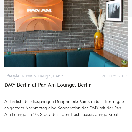
Lifestyle
,
Kunst & Design
,
Berlin
20. Okt. 2013
DMY Berlin at Pan Am Lounge, Berlin
Anlässlich der diesjährigen Designmeile Kantstraße in Berlin gab
es gestern Nachmittag eine Kooperation des DMY mit der Pan
Am Lounge im 10. Stock des Eden-Hochhauses: Junge Kreative
meet cooles Ambiente der Sixties. Hostessen im Original-PanAm-
Dress servierten Drinks an der Bar der privaten Lounge. 1966