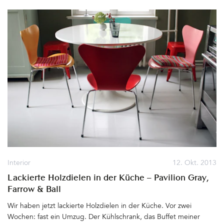
wurde das Gebäude auf dem ehemaligen Grunstück des Hotels
Eden als Apartmenthaus errichtet. Bis in die 1980er Jahre
wohnten dort Angestellte der Fluggesellschaft Pan American
Airways. Getroffen wurde sich in der Lounge. Seit einigen Jahren
wird diese nun von Natascha Bonnermann als Feier- und Event-
Location betrieben. Das Interior ist im Original erhalten.
Gemütliche Sitzecken mit 60er-Jahre Möbeln, eine große Bar,
Tanzfläche und zwei weitere separate Räume bieten Platz für etwa
300 Gäste. Wir waren auch schon zu einem runden Geburtstag
dort eingeladen. Ein genialer Ort zum Feiern. Die Lounge hat
eine große Terrasse, von der man einen spektakulären Blick auf
die City West hat. Von einem anderen Balkon überblickt man den
Tiergarten mit Siegessäule. Gestern leuchteten die Blätter in allen
Herbstfarben. Schön. Pan Am Lounge, Budapester Straße 43,
10787 Berlin&hellip
Interior
12. Okt. 2013
Lackierte Holzdielen in der Küche – Pavilion Gray,
Farrow & Ball
Wir haben jetzt lackierte Holzdielen in der Küche. Vor zwei
Wochen: fast ein Umzug. Der Kühlschrank, das Buffet meiner