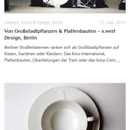
Lifestyle
,
Kunst & Design
,
Berlin
13. Sep. 2013
Von Großstadtpflanzen & Plattenbauten – s.wert
Design, Berlin
Berliner Straßenlaternen ranken sich als Großstadtpflanzen auf
Kissen, Gardinen oder Kleidern. Das Kino International,
Plattenbauten, Oberleitungen der Tram oder das Sony-Center –
reduziert auf graphische Formen und doch sofort erkennbar.
Sandra Siewert und Dirk Berger, die Designer von s.wert, lieben
Berlin. Sie setzen ihre »urban stories« behutsam und kreativ um.
So entstehen Motive, die den Namen Farbbeutel, U-Bahn oder
Wohnmaschine heißen. Im Laden nahe dem Rosenthaler Platz
könnt Ihr (fast) alle Produkte sehen, fühlen oder anprobieren.
Sandra erklärt Euch gerne, wie und wann die Ideen zu den
einzelnen urban styles entstanden. Und für die Tatort-Fans unter
Euch gibt es eine ganz besondere Kissen-Kollektion: »Sonntag
20.15«. Mehr dazu erfahrt Ihr hier. s.wert Design, Brunnenstraße