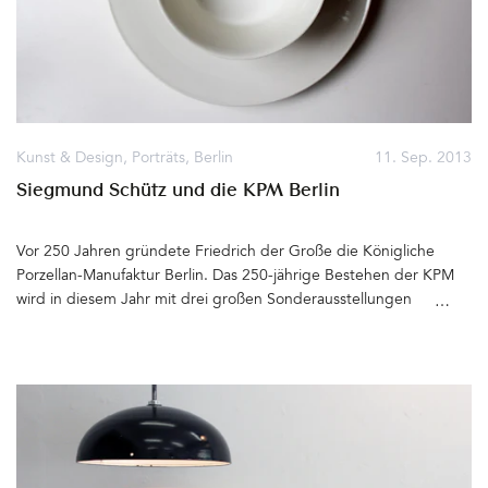
191, 10119 Berlin Geöffnet Mo bis Fr 11.00 – 19.00 Uhr, Sa 11.00
– 18.00 Uhr&hellip
Kunst & Design
,
Porträts
,
Berlin
11. Sep. 2013
Siegmund Schütz und die KPM Berlin
Vor 250 Jahren gründete Friedrich der Große die Königliche
Porzellan-Manufaktur Berlin. Das 250-jährige Bestehen der KPM
wird in diesem Jahr mit drei großen Sonderausstellungen
gefeiert. Im KPM Quartier in der Berliner Wegelystraße werden
vom 20. September bis zum 5. Januar 2014 Porzellankunst aus
privaten Sammlungen gezeigt. 300 Exponate zeigen einen
Querschnitt durch sämtliche Schaffensperioden der Manufaktur.
Von 1936 bis 1970 arbeitete der Bildhauer Siegmund Schütz
(1906-1998) als künstlerischer Mitarbeiter für die KPM, nachdem
er bereits vier Jahre lang als »Freier« dort tätig war. 1938 brachte