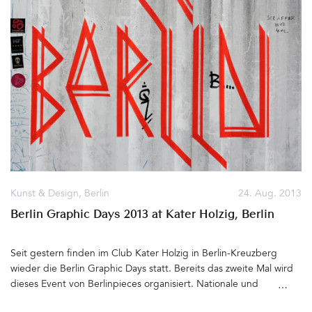
Upcycling, wenn sie alten Arztschränken, Turngeräten oder
'Onkel Siegmund’ gemacht. Das Porzellan, von dem wir Kuchen
Filmleuchten durch vorsichtige Restaurierung einen neuen Wert
aßen, das hätte ‘Onkel Siegmund’ gemacht... Und meinen
verleihen. Alle Möbel werden von ihnen mit viel Mühe und Liebe
Kindern erzähle ich heute: Die Vasen, in denen die Rosen blühen,
zum Detail aufgearbeitet – ein eklektischer Mix von französischen
die Teller, von denen wir Kuchen essen, die Schale, in der die
Antiquitäten und Handwerkskunst. objets trouvés stellt außerdem
Schlüssel liegen, das Relief an der Wand – hat alles... Vielen Dank
Tische in der eigenen Manufaktur her. Aus alten und neuen
für die vielen schönen Dinge, Onkel Siegmund! Informationen
Hölzern entstehen Unikate in der Werkstatt im Brandenburger
zum Jubiläumsjahr der Königlichen Porzellan-Manufaktur findet
Land, wo sich auch ein Lager mit weiteren schönen Dingen
Ihr hier&hellip
befindet. objets trouvés, Brunnenstraße 169, 10119
BerlinGeöffnet Di-Fr 12.00 – 14.30 Uhr und 15.30 – 19.00 Uhr, Sa
12.00 – 18.00 Uhr&hellip
Kunst & Design
,
Berlin
24. Aug. 2013
Berlin Graphic Days 2013 at Kater Holzig, Berlin
Seit gestern finden im Club Kater Holzig in Berlin-Kreuzberg
wieder die Berlin Graphic Days statt. Bereits das zweite Mal wird
dieses Event von Berlinpieces organisiert. Nationale und
internationale Künstler aus den Bereichen Siebdruck, Illustration