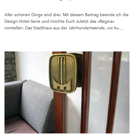
Exponate stehen zum Verkauf. Weitere Informationen zur
Ausstellung erhaltet Ihr hier&hellip
Aller schönen Dinge sind drei. Mit diesem Beitrag beende ich die
Design-Hotel-Serie und möchte Euch zuletzt das »Regina«
vorstellen: Das Stadthaus aus der Jahrhundertwende, vor kurzem
von Olaf Krohne eröffnet, der bereits das Hotel Fox in
Kopenhagen konzeptionierte und in Hamburg lange die Bar
»Hamburg« besaß. Olaf war bereits am Interior-Design des
benachbarten Miramonte beteiligt. Das Regina baute er mit
seinem Geschäftspartner Roger Neumann, der Wiener
Innenarchitektin Nora Witzigmann und seinem Künstlerfreund
Patrick Timm um. Und wie geschmackvoll. Es sind auch hier
wieder die Details, die das Haus so individuell und großartig
machen. Alte Stein- und Holzböden, die nicht ersetzt, sondern
erhalten worden sind. Seht Euch auf den Fotos den Fußboden in
der Lobby an… Die Heizung verschwindet hinter einem
verschnörkelten Gitter in einer Wand aus rotem Marmor. Der
Türgriff der Eingangstür aus Murano-Glas schafft die Verbindung
zu Venedig, die Olaf sehr wichtig ist. Die Bar, so wurde mir
berichtet, sei einer venezianischen Bar nachempfunden. Nur nicht
mit so viel Gold... Die Regina-Bar ist abends der Szene-Hot-Spot