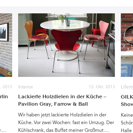
Interior
Lifest
t. 2013
12. Okt. 2013
rlin
Lackierte Holzdielen in der Küche –
GILK
Pavilion Gray, Farrow & Ball
Show
Wir haben jetzt lackierte Holzdielen in der
Keine
Küche. Vor zwei Wochen: fast ein Umzug. Der
Schön
mit
Kühlschrank, das Buffet meiner Großmutter,
Halle