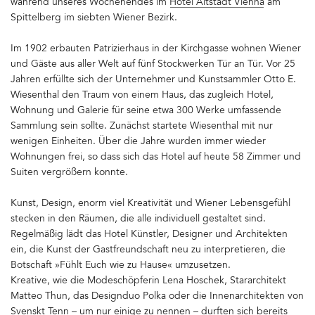
während unseres Wochenendes im
Hotel Altstadt Vienna
am
Spittelberg im siebten Wiener Bezirk.
Im 1902 erbauten Patrizierhaus in der Kirchgasse wohnen Wiener
und Gäste aus aller Welt auf fünf Stockwerken Tür an Tür. Vor 25
Jahren erfüllte sich der Unternehmer und Kunstsammler Otto E.
Wiesenthal den Traum von einem Haus, das zugleich Hotel,
Wohnung und Galerie für seine etwa 300 Werke umfassende
Sammlung sein sollte. Zunächst startete Wiesenthal mit nur
wenigen Einheiten. Über die Jahre wurden immer wieder
Wohnungen frei, so dass sich das Hotel auf heute 58 Zimmer und
Suiten vergrößern konnte.
Kunst, Design, enorm viel Kreativität und Wiener Lebensgefühl
stecken in den Räumen, die alle individuell gestaltet sind.
Regelmäßig lädt das Hotel Künstler, Designer und Architekten
ein, die Kunst der Gastfreundschaft neu zu interpretieren, die
Botschaft »Fühlt Euch wie zu Hause« umzusetzen.
Kreative, wie die Modeschöpferin Lena Hoschek, Stararchitekt
Matteo Thun, das Designduo Polka oder die Innenarchitekten von
Svenskt Tenn – um nur einige zu nennen – durften sich bereits