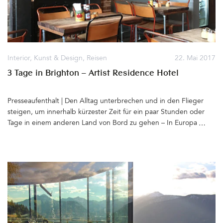
Interior
,
Kunst & Design
,
Reisen
22. Mai 2017
3 Tage in Brighton – Artist Residence Hotel
Presseaufenthalt | Den Alltag unterbrechen und in den Flieger
steigen, um innerhalb kürzester Zeit für ein paar Stunden oder
Tage in einem anderen Land von Bord zu gehen – In Europa geht
das besonders einfach und in allen Himmelsrichtungen gibt es
Orte, die ich unbedingt bald kennenlernen möchte. Kurzreisen
sind für mich nicht nur das Erkunden anderer Lebenswelten im
Schnelldurchgang, sondern Inspirationsquelle und
Überdentellerrandschauen. Um den Kreativitäts-Akku aufzuladen,
verbrachten wir drei Tage in Brighton, Südengland. Kurzer
Morgen-Flug nach London Gatwick, noch kürzere Fahrt mit dem
Zug Richtung Süden und schon spaziert man die quirlige Queens
Road hinunter zum Meer, sieht die Menschen ihren