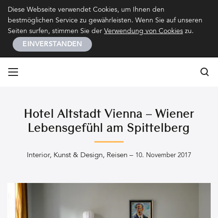
Kontakt
Impressum
Datenschutz
Diese Webseite verwendet Cookies, um Ihnen den
bestmöglichen Service zu gewährleisten. Wenn Sie auf unseren
Seiten surfen, stimmen Sie der
Verwendung von Cookies
zu.
EINVERSTANDEN
Su
Su
Hotel Altstadt Vienna – Wiener
Lebensgefühl am Spittelberg
Interior
,
Kunst & Design
,
Reisen
–
10. November 2017