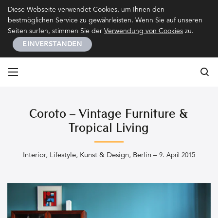
Kontakt
Impressum
Datenschutz
Diese Webseite verwendet Cookies, um Ihnen den
bestmöglichen Service zu gewährleisten. Wenn Sie auf unseren
Seiten surfen, stimmen Sie der
Verwendung von Cookies
zu.
EINVERSTANDEN
Su
Su
Coroto – Vintage Furniture &
Tropical Living
Interior
,
Lifestyle
,
Kunst & Design
,
Berlin
–
9. April 2015