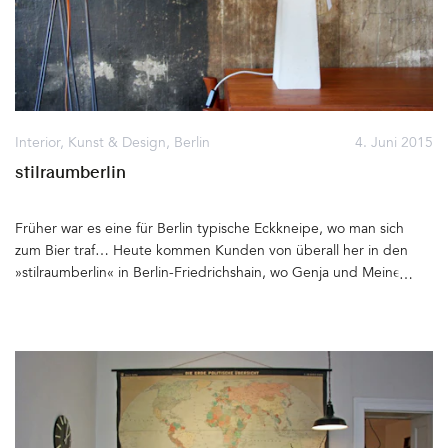
Interior
,
Kunst & Design
,
Berlin
4. Juni 2015
stilraumberlin
Früher war es eine für Berlin typische Eckkneipe, wo man sich
zum Bier traf… Heute kommen Kunden von überall her in den
»stilraumberlin« in Berlin-Friedrichshain, wo Genja und Meine
Fehr Vintage-Möbel, Leuchten und Wohnaccessoires aus
Skandinavien verkaufen. Dort, wo einmal der Tresen stand, ließen
die beiden die Wand »raw« und gruppieren nun immer wieder
neue Sitzgruppen davor. Sieht nicht nur toll aus, sondern vor der
Original-Wand lassen sich ihre Möbel, die sie von ihren Touren aus
Dänemark mitbringen, auch besonders effektvoll fotografieren:
Sessel, Sofas, Sideboards und Tische in allen Größen. Lampen