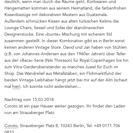
deutlich, wenn man durch die Räume geht. Korbwaren und
Hängematten kommen aus seinem Heimatland, die farbenfrohen
Kissenbezüge mit dekorativen Mustern aus Guatemala.
Außerdem schmücken Kissen aus alten türkischen Kelims die
Lounge Chairs, Sessel und Sofas der skandinavischen
Designerstücke. Eine »bunte« Mischung mit sicherem Stil
zusammen gestellt. In dieser Kombination gibt es in Berlin sonst
keinen anderen Vintage Store. David und Jan haben von Stühlen
(z.B. von Johannes Andersen aus den 1960er Jahren) über Teller
aus der »Baca«-Serie (Nils Thorsson) für Royal Copenhagen bis hin
zum Vitra-Garderobenständer so manches Juwel für Euch im
Shop. Das Wandrelief aus Metallstäben, ein Flohmarktfund der
beiden Vintage-Liebhaber hängt jetzt bei mir auf der Alm (schaut
mal
hier
). Ich konnte nicht widerstehen...
Nachtrag vom 15.03.2018
Coroto ist ein paar Häuser weiter gezogen. Ihr findet den Laden
nun am Strausberger Platz.
Coroto
, Strausberger Platz 8, 10243 Berlin, Tel: +49 0171 706
0833