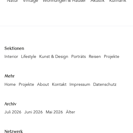
Natur
Vintage
Wohnungen & Häuser
Akustik
Kulinarik
nebenan. In der Hausnummer 150 wurde
etwas umarrangiert&hellip&hellip
Sektionen
Interior
Lifestyle
Kunst & Design
Porträts
Reisen
Projekte
Mehr
Home
Projekte
About
Kontakt
Impressum
Datenschutz
Archiv
Juli 2026
Juni 2026
Mai 2026
Älter
Netzwerk