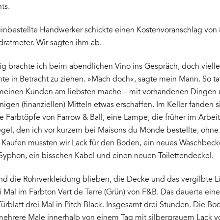
ts.
 einbestellte Handwerker schickte einen Kostenvoranschlag von
dratmeter. Wir sagten ihm ab.
ig brachte ich beim abendlichen Vino ins Gespräch, doch vielle
te in Betracht zu ziehen. »Mach doch«, sagte mein Mann. So tat
 meinen Kunden am liebsten mache – mit vorhandenen Dingen
igen (finanziellen) Mitteln etwas erschaffen. Im Keller fanden s
 Farbtöpfe von Farrow & Ball, eine Lampe, die früher im Arbe
egel, den ich vor kurzem bei Maisons du Monde bestellte, ohne
. Kaufen mussten wir Lack für den Boden, ein neues Waschbec
Syphon, ein bisschen Kabel und einen neuen Toilettendeckel.
nd die Rohrverkleidung blieben, die Decke und das vergilbte L
ei Mal im Farbton Vert de Terre (Grün) von F&B. Das dauerte ein
ürblatt drei Mal in Pitch Black. Insgesamt drei Stunden. Die Bo
 mehrere Male innerhalb von einem Tag mit silbergrauem Lack v