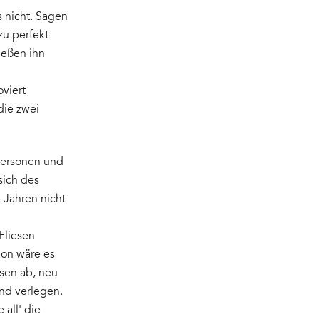
s nicht. Sagen
zu perfekt
ießen ihn
oviert
die zwei
Personen und
sich des
 Jahren nicht
Fliesen
hon wäre es
esen ab, neu
nd verlegen.
all' die