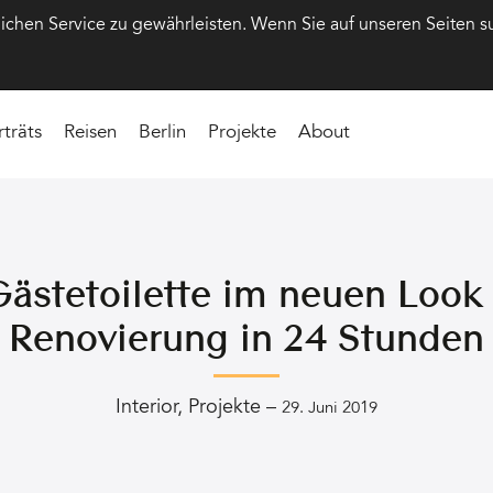
hen Service zu gewährleisten. Wenn Sie auf unseren Seiten s
rträts
Reisen
Berlin
Projekte
About
Gästetoilette im neuen Look
Renovierung in 24 Stunden
Interior
,
Projekte
–
29. Juni 2019