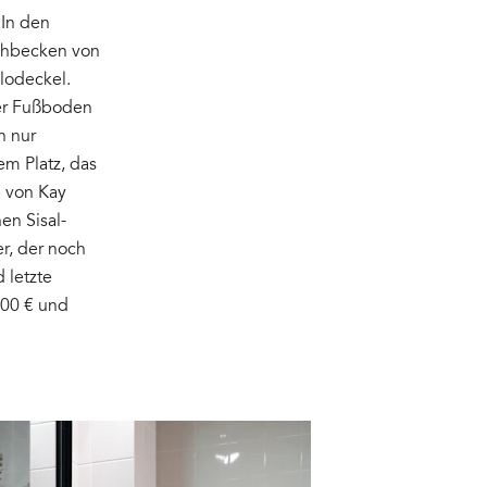
 In den
chbecken von
lodeckel.
er Fußboden
h nur
em Platz, das
e von Kay
en Sisal-
er, der noch
 letzte
,00 € und