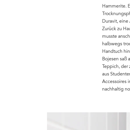
Hammerite. Ei
Trocknungsph
Duravit, ein
Zurück zu Ha
musste ansch
halbwegs troc
Handtuch hin
Bojesen saß a
Teppich, der 
aus Studente
Accessoires 
nachhaltig n