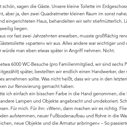
t schön, sagen die Gäste. Unsere kleine Toilette im Erdgeschos
ht, aber ja, den zwei Quadratmeter kleinen Raum im sonst nahe
nd eingerichteten Haus, behandelten wir sehr stiefmütterlich. L
gweilig liegen.
aus vor fast zwei Jahrzehnten erwarben, musste großflächig ren
ästetoilette »sparten« wir aus. Alles andere war wichtiger und 
 würde man eben etwas später in Angriff nehmen. Nicht.
 etwa 6000 WC-Besuche (pro Familienmitglied, wir sind sechs 
itgezählt) später, bestellten wir endlich einen Handwerker, der 
s annehmen sollte. Was nicht heißt, dass wir uns in den letzten
en zur Renovierung gemacht haben.
tte ich einfach ein bisschen Farbe in die Hand genommen, die 
, andere Lampen und Objekte angebracht und umdekoriert. Sc
en. Für mich. Für ihn: »Wenn, dann machen wir es richtig. Fli
oden aufstemmen, neuer Fußbodenaufbau und Rohre in die Wa
eichen, neue Objekte und die Armatur anbringen« – So passierte 