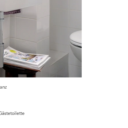
lanz
Gästetoilette