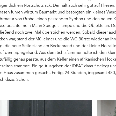
gentlich ein Rostschutzlack. Der hält auch sehr gut auf Fliesen.
asen fuhren wir zum Baumarkt und besorgten ein kleines Was
e Armatur von Grohe, einen passenden Syphon und den neuen K
use brachte mein Mann Spiegel, Lampe und die Objekte an. D
ließend noch zwei Mal überstrichen werden. Sobald dieser auc
ken war, stand der Mülleimer und die WC-Bürste wieder an ihr
g, die neue Seife stand am Beckenrand und der kleine Holzaff
uf dem Spiegelrand. Aus dem Schlafzimmer holte ich den klein
zufällig genau passte, aus dem Keller einen afrikanischen Hock
nzeiten stammte. Einige Ausgaben der IDEAT darauf gelegt und
im Haus zusammen gesucht. Fertig. 24 Stunden, insgesamt 480
och dazu. Schön.