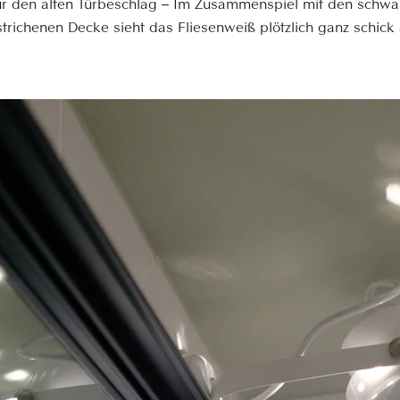
für den alten Türbeschlag – Im Zusammenspiel mit den schwa
trichenen Decke sieht das Fliesenweiß plötzlich ganz schick