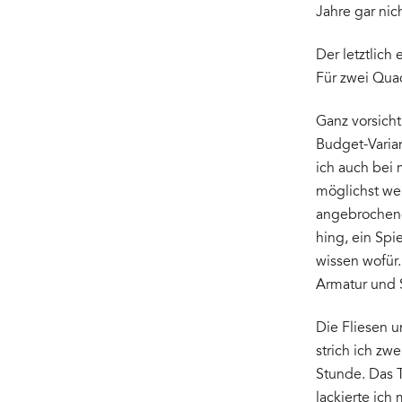
Jahre gar nich
Der letztlich
Für zwei Qua
Ganz vorsicht
Budget-Varian
ich auch bei
möglichst wen
angebrochene
hing, ein Spi
wissen wofür
Armatur und 
Die Fliesen u
strich ich zw
Stunde. Das T
lackierte ich