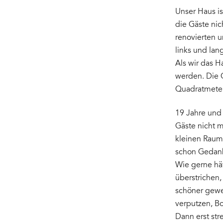
Unser Haus is
die Gäste nic
renovierten u
links und lan
Als wir das H
werden. Die G
Quadratmeter
19 Jahre und
Gäste nicht m
kleinen Raume
schon Gedank
Wie gerne hä
überstrichen
schöner gewes
verputzen, B
Dann erst str