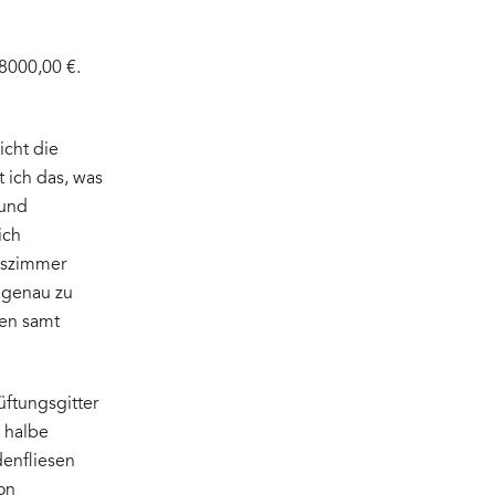
 8000,00 €.
icht die
 ich das, was
 und
ich
itszimmer
 genau zu
ken samt
üftungsgitter
e halbe
denfliesen
on