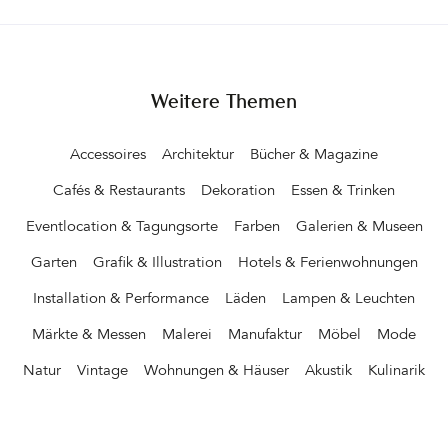
pünktlich zum Frühstück und konnte mit der Kamera das pralle
möchte, eine Foto- und Filmlocation oder einen Ort für die
Leben im ehemaligen Bildhauer-Atelier einfangen&hellip&hellip
perfekte Hochzeit, Business-Runde, Familienfeier, Lesung oder
viele andere Anlässe sucht – Das Haus am See ist dafür der
perfekte Ort. Erholung, Inspiration und
Vogelgezwitscher inklusive&hellip
Weitere Themen
Accessoires
Architektur
Bücher & Magazine
Cafés & Restaurants
Dekoration
Essen & Trinken
Eventlocation & Tagungsorte
Farben
Galerien & Museen
Garten
Grafik & Illustration
Hotels & Ferienwohnungen
Installation & Performance
Läden
Lampen & Leuchten
Märkte & Messen
Malerei
Manufaktur
Möbel
Mode
Natur
Vintage
Wohnungen & Häuser
Akustik
Kulinarik