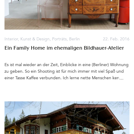
könnt Ihr schon auf einigen Fotos sehen, über ihre Kunst möchte
ich allerdings gerne einen eigenen Beitrag schreiben. Daher gibt
es nur einen Blick vom Flur in ihr Atelier. Dort stehen und hängen
so viele wunderbare Dinge – fotografiert habe ich
sie bereits&hellip&hellip
Interior
,
Kunst & Design
,
Porträts
,
Berlin
22. Feb. 2016
Ein Family Home im ehemaligen Bildhauer-Atelier
Es ist mal wieder an der Zeit, Einblicke in eine (Berliner) Wohnung
zu geben. So ein Shooting ist für mich immer mit viel Spaß und
einer Tasse Kaffee verbunden. Ich lerne nette Menschen kennen,
sehe hinter sonst verschlossene Türen und bekomme unendlich
viele Anregungen zum Thema Wohnen & Einrichten. Vor einiger
Zeit war ich bereits schon ein Mal bei der jungen Familie, um sie
zum Thema Farbe zu beraten. Nun sind die Wände und
Holzeinbauten in hellen Neutraltönen (F&B's Pavillon Gray,
Wimborne White und Skimming Stone) gestrichen und lackiert,
der Umzug liegt bereits einige Monate hinter ihnen und ich freue
mich, Fotos von diesem neher ungewöhnlichen Zuhause machen