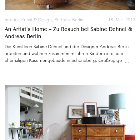
Interior
,
Kunst & Design
,
Porträts
,
Berlin
18. Mär. 2013
An Artist's Home – Zu Besuch bei Sabine Dehnel &
Andreas Berlin
Die Künstlerin Sabine Dehnel und der Designer Andreas Berlin
arbeiten und wohnen zusammen mit ihren Kindern in einem
ehemaligen Kasernengebäude in Schöneberg: Großzügige
Atelier- und Wohnräume, langer Flur mit Küche, viel Platz um
Ideen zu entwickeln und zum Leben – und viele schöne Details
zum Fotografieren. Kein Wunder, denn hier wohnt geballte
Kreativität! Im Wohnbereich sitzt man auf von Andreas selbst
entworfenen Sofas. Das rote b-flat, das 2007 mit dem red dot
design award ausgezeichnet wurde, steht vor den
großformatigen Bildern von Sabine. Flohmarkt-Funde,
Kunstobjekte und ausgesuchte Möbelstücke ergeben eine Idee
davon, wie die beiden Künstler fühlen, denken, arbeiten. Es gibt
viel zu entdecken und die Anekdoten, die zu den Bildern oder
Gegenständen gehören, sind sehr inspirierend. Sabines Bilder