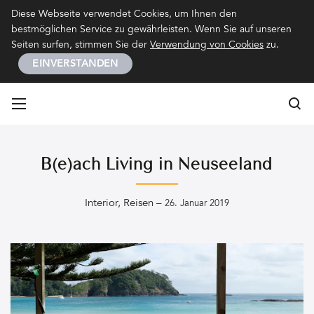
Kontakt
Impressum
Datenschutz
Diese Webseite verwendet Cookies, um Ihnen den
bestmöglichen Service zu gewährleisten. Wenn Sie auf unseren
Seiten surfen, stimmen Sie der
Verwendung von Cookies
zu.
EINVERSTANDEN
Su
Su
B(e)ach Living in Neuseeland
Interior
,
Reisen
–
26. Januar 2019