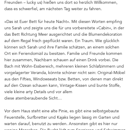
Freunden – lucky us) hießen uns dort so herzlich Willkommen,
dass es schwerfiel, am nächsten Tag weiter zu fahren.
»Das ist Euer Bett für heute Nacht«. Mit diesen Worten empfing
uns Sarah und zeigte uns die für uns vorbereitete »Cabin«, in der
das Bett Richtung Meer ausgerichtet und die Blumendekoration
auf dem Regal frisch gepflückt waren. Ein Traum. Wie glücklich
können sich Sarah und ihre Familie schätzen, an einem solchen
Ort ein Feriendomizil zu besitzen. Familie und Freunde kommen
hier zusammen, Nachbarn schauen auf einen Drink vorbei. Die
Bach mit Wohn-Essbereich, mehreren kleinen Schlafzimmern und
vorgelagerter Veranda, könnte schöner nicht sein: Original-Möbel
aus den Fifties, Windowseats bzw. Betten, von denen man direkt
auf den Ozean schauen kann, Vintage-Kissen und bunte Stoffe,
viele kleine arty Details und vor allem
diese atemberaubende Sicht…
Vor dem Haus steht eine alte Pinie, es gibt eine selbstgebaute
Feuerstelle, Surfbretter und Kajaks liegen lässig im Garten und
warten darauf, benutzt zu werden. Ansonsten gibt es hier nur