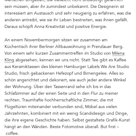
Menschen umgeben, die vielleicht nicht unbedingt gefährlich
sein müssen, aber ihr zumindest unbekannt. Die Designerin ist
interessiert am Austausch und sehr neugierig zu erfahren, was die
anderen antreibt, wie sie ihr Leben bestreiten, was ihnen gefällt.
Daraus schöpft Anna Kreativität und positive Energie.
An einem Novembermorgen sitzen wir zusammen am
Küchentisch ihrer Berliner Altbauwohnung in Prenzlauer Berg.
Von einem sehr kurzen Zusammentreffen im Studio von
Milena
Kling
abgesehen, kennen wir uns nicht. Statt Tee gibt es Kaffee
aus Keramiktassen des kleinen Hamburger Labels We Are Studio
Studio, frisch gebackenen Hefezopf und Birnengelee. Alles so
schön angerichtet und dekoriert, wie auch jeder andere Winkel
der Wohnung. Über den Tassenrand sehe ich bis in das
Schlafzimmer auf der einen Seite und in den Flur zu meiner
rechten. Traumhafte hochherrschaftliche Zimmer, die mit
Flügeltüren miteinander verbunden sind, Möbel aus vielen
Jahrzehnten, kombiniert mit ein wenig Scandidesign und Dinge,
die ihre eigene Geschichte haben. Selbst gestaltete Grafik-Kunst
hängt an den Wänden. Beste Fotomotive überall. But first –
coffee.