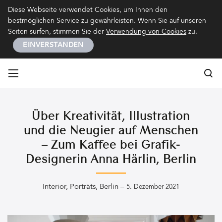
Kontakt
Impressum
Datenschutz
Diese Webseite verwendet Cookies, um Ihnen den
bestmöglichen Service zu gewährleisten. Wenn Sie auf unseren
Seiten surfen, stimmen Sie der
Verwendung von Cookies
zu.
EINVERSTANDEN
Su
Su
Über Kreativität, Illustration
und die Neugier auf Menschen
– Zum Kaffee bei Grafik-
Designerin Anna Härlin, Berlin
Interior
,
Porträts
,
Berlin
–
5. Dezember 2021