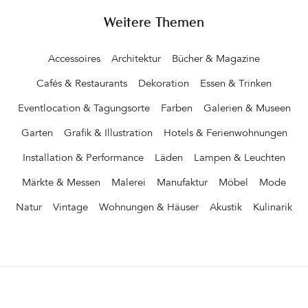
dem entsprechenden Label auf dem Blog&hellip
Weitere Themen
Accessoires
Architektur
Bücher & Magazine
Cafés & Restaurants
Dekoration
Essen & Trinken
Eventlocation & Tagungsorte
Farben
Galerien & Museen
Garten
Grafik & Illustration
Hotels & Ferienwohnungen
Installation & Performance
Läden
Lampen & Leuchten
Märkte & Messen
Malerei
Manufaktur
Möbel
Mode
Natur
Vintage
Wohnungen & Häuser
Akustik
Kulinarik