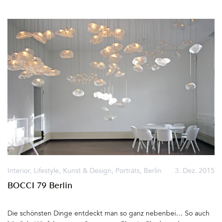
ausschließlich hochwertige Produkte. Klassiker, die vielleicht
Einschübe aus Kunststoff-Containern... Super toll. Nur die blauen
schon unsere Großeltern benutzt haben und die (immer noch)
Müllsäcke, die zwei Kästen übergestülpt wurde, stören ein wenig.
schön und zeitgemäß sind. Inhaberin Ellen Teschendorf liebt die
Aber hier wurde vom den Designern bereits (Design)Abhilfe
Turk-Pfannen, die schon seit 1857 hergestellt werden, Messer von
geschaffen und ein anderes Müll-System erdacht.Was auf jeden
Güde oder Windmühle, Töpfe und Wasserkessel von Le Creuset
Fall in der Kreuzberger Küche einziehen wird, sind die Regale aus
oder die Spülbürsten aus der Manufaktur Redecker aus
Metall – »Lines«. Luftig-leichtes Design, schönes Material. Ich
Schleswig-Holstein. Bei Küchenliebe könnt Ihr Euch Inspirationen
werde Euch auf dem laufenden halten. Die Vorher-Fotos sind
für die Weihnachtstafel holen und wunderbar einkaufen…
schon im Kasten. Die fertig eingerichtete Wohnung gibt's
Küchenliebe, Gärtnerstr. 28, 10245 Berlin, Tel: 030 – 77 90 11 83
demnächst auf HOUZZ und auf dem Blog zu sehen... My Kilos,
Mo – Fr von 11.00 bis 20.00 Uhr, Sa von 10.30 bis 19.00
Leipziger Straße 65, 10117 Berlin, Tel: +49 (0)30 899 971 4&hellip
UhrKüchenliebe ist einer der 50 inspirierenden Designläden des
Berlin's FinestBuchs. Vielleicht auch eine Geschenkidee&hellip
Interior
,
Lifestyle
,
Kunst & Design
,
Porträts
,
Berlin
3. Dez. 2015
BOCCI 79 Berlin
Die schönsten Dinge entdeckt man so ganz nebenbei… So auch