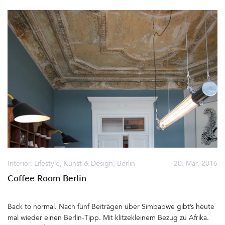
sondern besonders gern mit Holz arbeitete. So entstanden 1968,
noch bevor die fröhlichen Hüpfer zum Leben erweckt wurden, die
Woody Birdies Mobiles. 5 kleine fliegende Vögel aus Eichenholz
mit Flügeln aus Metall. Sie schweben nun im Sixties Home und
passen wunderbar zum Rest der Einrichtung.Schön kann ich mir
das Mobile auch für's Kinderzimmer vorstellen. Oder über dem
Wickeltisch… Die Woodie Birdies by Hoptimist wurden mir
netterweise von ConceptRoom zur Verfügung gestellt&hellip
Interior
,
Lifestyle
,
Kunst & Design
,
Berlin
20. Mär. 2016
Coffee Room Berlin
Back to normal. Nach fünf Beiträgen über Simbabwe gibt’s heute
mal wieder einen Berlin-Tipp. Mit klitzekleinem Bezug zu Afrika.