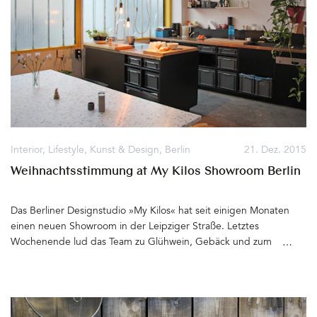
Freundin (Vielen Dank, liebe Irene!), die mich auf den KPM-Sale
im KaDeWe vor einigen Tagen aufmerksam machte, hatte ich das
Glück, die edlen Vögel für einen erschwinglichen Preis zu
erwerben. Vielleicht gilt das Angebot noch. Einfach mal anrufen
und nachfragen&hellip&hellip
Interior
,
Lifestyle
,
Kunst & Design
,
Berlin
21. Dez. 2015
Weihnachtsstimmung at My Kilos Showroom Berlin
Das Berliner Designstudio »My Kilos« hat seit einigen Monaten
einen neuen Showroom in der Leipziger Straße. Letztes
Wochenende lud das Team zu Glühwein, Gebäck und zum
Adventsshopping ein. Da ich gerade für ein aktuelles Projekt, die
Ausstattung einer Kreuzberger Dachgeschosswohnung, auf der
Suche nach Inspiration, Möbeln und Accessoires bin, kommt die
Einladung zum X-Mas Sale gerade recht. Die Lampe »Hang Jack«,