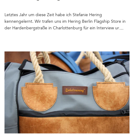
Handwerk erstreckt. Euch erwartet ein Lichtermeer. Vom Eingang
bis hoch hinauf zu den oberen Etagen leuchten Hunderte
Letztes Jahr um diese Zeit habe ich Stefanie Hering
Lampen aus klarem oder farbigem Glas und anderen Materialien.
kennengelernt. Wir trafen uns im Hering Berlin Flagship Store in
Jeder Raum wird anders inszeniert. Wie viele Stunden, Tage, ja
der Hardenbergstraße in Charlottenburg für ein Interview und ein
Wochen muss es gedauert haben, um die Leuchten bzw.
kleines Shooting für das Berlin's Finest Buch. Die von Stefanie
Installationen so anzubringen, dass die Besucher beim
Hering vor mehr als 20 Jahren in Berlin gegründete Porzellan-
Durchstreifen des alten Gemäuers immer wieder aufs Neue
Manufaktur und somit der Laden im Erdgeschoss des Waldorf
überrascht werden. Wie wunderschön und sehenswert ist das
Astoria Hotels gehörte zu der Liste der 50 inspirierenden
Projekt »BOCCI 79«. Omer Arbel begreift die einem Material
Designläden, die ich für mein Buch auswählte. Bei Cappuccino,
innewohnenden Eigenschaften als Ausgangspunkt für jegliche
der in einer feinen Tasse aus Biskuitporzellan serviert wurde,
Form kreativen Schaffens. Die Idee, das ehemalige
erzählte mir die Chefdesignerin und gelernte Keramikmeisterin
Gerichtsgebäude für die nächsten zehn Jahre in einen Ort zu
von den Anfängen der Manufaktur 1992 in Prenzlauer Berg, über
verwandeln, an dem gleichzeitig Arbeitslabor, Produktionsstätte
klare Formensprache und respektvollen und zeitgemäßen
und Archiv Platz finden, ist großartig. Selten habe ich so ein
Umgang mit dem Material und wie wichtig es ihr ist, dass in ihren
stimmiges und »Wunder-volles« Konzept gesehen. Und wie
Produkten Handwerk und Handarbeit zu sehen und zu fühlen ist.
bestellt kam dann zum Fotografieren noch kurz die Sonne
Die Kollektion wird immer größer. Neben Geschirr gehören
heraus... Mehr über BOCCI und Omer Arbel könnt Ihr auf der
mittlerweile auch Gläser, Textilien und Leuchten zum Sortiment.
Webseite der Designfirma erfahren. Bocci 79, Kantstraße 79,
Produziert wird inzwischen nicht mehr in Berlin sondern in
10627 Berlin Nachtrag: Bocci gibt es leider nicht mehr an
Thüringen. Ganz besonders freue ich mich, dass das Haus am
diesem Ort&hellip
Waldsee (Internationale Kunst in Berlin) Stefanie Hering vom