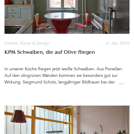
Jungs auch zu finden&hellip
Interior
,
Kunst & Design
6. Jan. 2016
KPM Schwalben, die auf Olive fliegen
In unserer Küche fliegen jetzt weiße Schwalben. Aus Porzellan.
Auf den olivgrünen Wänden kommen sie besonders gut zur
Wirkung. Siegmund Schütz, langjähriger Bildhauer bei der
Königlichen Porzellanmanufaktur (KPM) in Berlin, entwarf 1968 die
Porzellanvögel als Teil eines Wandreliefs. Seit einigen Jahren gibt
es die zwei rechts- und zwei linksfliegenden Schwalben auch
einzeln zu kaufen.Über den Bruder meines Opas, meinen
Großonkel Siegmund und seine Werke, habe ich bereits hier
berichtet. Über die Schwalben freue ich mich sehr. Sie fehlten
bisher in der Familiensammlung.Dank einer WhatsApp einer