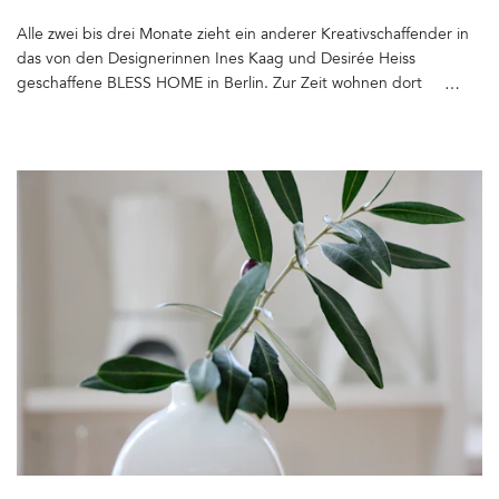
Alle zwei bis drei Monate zieht ein anderer Kreativschaffender in
das von den Designerinnen Ines Kaag und Desirée Heiss
geschaffene BLESS HOME in Berlin. Zur Zeit wohnen dort
Designer Philip Arhelger und seine Frau, um in der Produktwelt
von Bless zu leben. Ein außergewöhnliches Konzept. BLESS
HOME ist kein Laden im herkömmlichen Sinne. Es ist eine voll
eingerichtete Wohnung, in der jeder Gegenstand gekauft
werden kann. Zu den Öffnungszeiten oder nach Vereinbarung
können die Kunden – oder sind es Gäste? – vorbei kommen,
gemeinsam mit den BLESS HOME-Bewohnern einen Kaffee
trinken oder sich nur in Ruhe umschauen. Zu sehen gibt es viel.
Drei Serien bringen die Designerinnen pro Jahr heraus. Alle
Objekte sind nummeriert. Viele sind skurril. Multifunktionale
Holzperlenschnüre, die auch mal als Verlängerungskabel dienen,
witzige Brillen, Hängematten aus Kunstfell, die ich zum ersten Mal
im Berliner 25hours Hotel sah oder die beim Wort genommene
Hairbrush – faszinierend. Übrigens: Samstags könnt Ihr Euch zur
Zeit von Hair Stylist »Hiro« die Haare schneiden lassen. Bitte einen
Termin vereinbaren. BLESS HOME BERLIN , Oderberger Straße