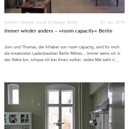
Interior
,
Lifestyle
,
Kunst & Design
,
Berlin
20. Jan. 2016
Immer wieder anders – »room capacity« Berlin
Jörn und Thomas, die Inhaber von room capacity, sind für mich
die kreativsten Ladenbesitzer Berlin Mittes… Immer wenn ich in
der Nähe bin, schaue ich bei ihnen vorbei. Jedes Mal sieht der
Showroom anders aus. Ständig wird umgeräumt, neu inszeniert
und gerade Eingetroffenes mit Vorhandenem arrangiert. Viele
Stücke sind, kaum haben sie einen Platz im Laden gefunden, ganz
schnell wieder verkauft. Grund genug, alles wieder
umzudekorieren. Wer weiß, ob beim nächsten Mal die Wand im
Eingangsbereich noch blau ist und die coolen Pendelleuchten
von Nordlux noch zu haben sind... room capacity, Linienstraße
150, 10115 Berlin und auf Facebook Di – Sa von 13.00 bis 19.00
Uhr Über room capacity habe ich bereits hier und hier berichtet.
Im Buch »Berlin's Finest: 50 inspirierende Designläden« sind die