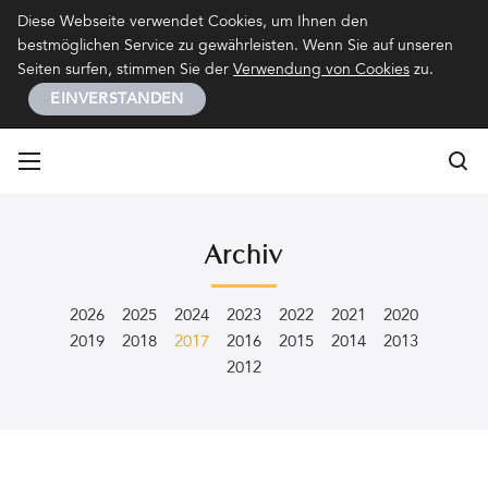
Kontakt
Impressum
Datenschutz
Diese Webseite verwendet Cookies, um Ihnen den
bestmöglichen Service zu gewährleisten. Wenn Sie auf unseren
Seiten surfen, stimmen Sie der
Verwendung von Cookies
zu.
EINVERSTANDEN
Su
Su
Archiv
2026
2025
2024
2023
2022
2021
2020
2019
2018
2017
2016
2015
2014
2013
2012