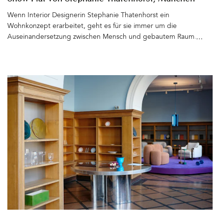
Wenn Interior Designerin Stephanie Thatenhorst ein
Wohnkonzept erarbeitet, geht es für sie immer um die
Auseinandersetzung zwischen Mensch und gebautem Raum.
Planung und Umsetzung funktioniert für sie nicht ohne die
Einbeziehung individueller Wünsche und Vorstellungen ihrer
Kunden. So entstehen maßgeschneiderte Interieurs, die zwar den
unverwechselbaren Stil der Designerin widerspiegeln, doch stets
Bezug auf die Bedürfnisse der Auftraggeber nehmen. Wie schön,
wenn man als Designerin auch einmal die eigene Kundin sein und
eine neue Wohnung für die Familie gestalten darf. Noch dazu ein
frisch saniertes Altbau-Juwel, das über einen ehemaligen Kunden
an sie heran getragen wird – in einem der schönsten
Jugendstilhäuser Schwabings. Das Gebäude mit dem wohl
bezauberndsten Treppenhaus kennt Stephanie Thatenhorst
bereits aus der Zeit, als sie die Wohnung ihres späteren
Vermieters gestaltet und die Umsetzung begleitet. Dass sie
später ebenfalls in diesem Haus leben wird – purer Zufall,
Schicksal oder der ehrliche Verdienst guter Arbeit? Es trifft wohl
alles zu. Die Designerin entscheidet sich für die Anmietung der