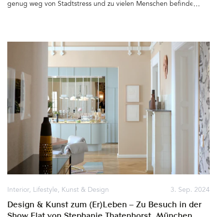
gestalteten Loft für zwei Personen. Ein Gesamtkunstwerk mit
genug weg von Stadtstress und zu vielen Menschen befindet,
einem tiefen Verständnis für den Ort, die Umgebung
dem sei der außergewöhnliche Concept Space Townplace West
und Natur&hellip
Kowloon ans Herz gelegt: Ein Aparthotel, das nur wenige
Gehminuten von der MRT Station Nam Cheong in Sham Shui Po
entfernt und gleichzeitig Creative Hub, Co-Working und Meeting
Place, Think Tank, ein Ort zum internationalen Netzwerken und
Austausch, wohnen, arbeiten und Sport treiben, ist. Ein großer
Wellnessbereich sorgt dafür, dass auch die Themen Work Life
Balance und Selfcare nicht zu kurz kommen. Das Townplace West
Kowloon ist ein dynamischer und vor Kreativität flirrender
Mikrokosmos direkt am Wasser mit der wohl spektakulärsten Sicht
auf Hafen, Skyline, Schiffe, Himmel, Meer und das
gegenüberliegende Hongkong Island. Durch die Nähe zum
Wasser weht hier immer ein Lüftchen, das die fast ganzjährige
Hitze erträglicher macht. Unbezahlbar&hellip
Interior
,
Lifestyle
,
Kunst & Design
3. Sep. 2024
Design & Kunst zum (Er)Leben – Zu Besuch in der
Show Flat von Stephanie Thatenhorst, München