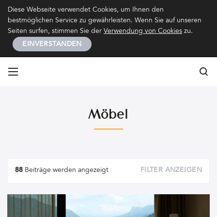
Kontakt
Impressum
Datenschutz
Diese Webseite verwendet Cookies, um Ihnen den
bestmöglichen Service zu gewährleisten. Wenn Sie auf unseren
Seiten surfen, stimmen Sie der
Verwendung von Cookies
zu.
EINVERSTANDEN
Su
Su
Möbel
Artikel
88
Beiträge werden angezeigt
FILTER ANZEIGEN