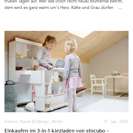
trüben Tagen auf. Wer das (noch recht neue) Blumental betritt,
dem wird es ganz warm um's Herz. Kälte und Grau dürfen
draußen bleiben, denn durch einen gelben und dank des
Materials leuchtenden Vorhangs geht es direkt in den hellen und
farbenfrohen Gastraum. Hier geht es warmherzig und freundlich
zu. Das kommt sicher daher, dass die Inhaber Simon Staudigl und
Max Kocher, Betriebsleiter Dominik Schäffer und die Kreativen
Tobi Frank und Alessa Flemming, Freunde seit (ober)bayerischen
Kindertagen sind. Der Wunsch der Gastronomen, Köchinnen,
Konditorinnen und DesignerInnen, zusammen etwas Gutes und
Schönes auf die Beine zu stellen, gelingt ihnen mit der Eröffnung
ihres gemeinsamen Projekts in einem alten Berliner
Backsteingebäude, dem Blumental&hellip
Interior
,
Kunst & Design
,
Berlin
17. Jan. 2023
Einkaufen im 3-in-1-kiezladen von stocubo –