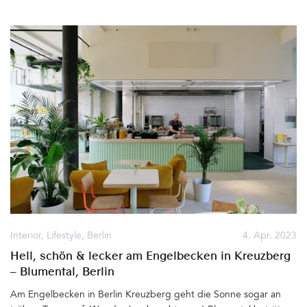
mehr Nachhaltigkeit, einem Wertewandel und neuem
Selbstverständnis in der Designszene führen kann. 2021, mitten
in der Coronakrise, gründen die kreativen Frauen in Berlin ein
Kollektiv, das sich als Schnittmenge aus Design, Kunst und
Handwerk begreift. Sie arbeiten alle erfolgreich in eigenen
Studios oder Werkstätten und sind mit viel Herzblut in ganz
unterschiedlichen Gestaltungsbereichen tätig. Ob mit Glas, Holz,
Stoff, Metall oder Ton – die Wertschätzung für das verwendete
Material, die Erhaltung traditioneller Handwerkstechniken und das
verantwortungsvolle Produzieren einzigartiger und langlebiger
Produkte stehen bei MATTER of COURSE ganz oben. Wenn sich
also elf mal geballte Designpower zusammentut, wird ganz sicher
positive Energie frei gesetzt. Durch Erfahrungsaustausch und das
Vernetzen entstehen neue Ideen, die aus dem Kollektiv hinaus in
die große weite Welt des Designs und der Handwerkskunst
getragen werden. &hellip
Interior
,
Lifestyle
,
Berlin
4. Apr. 2023
Hell, schön & lecker am Engelbecken in Kreuzberg
– Blumental, Berlin
Am Engelbecken in Berlin Kreuzberg geht die Sonne sogar an