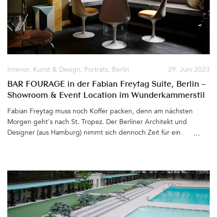
Leben. &hellip
Interior
,
Kunst & Design
,
Porträts
,
Berlin
29. Juni 2023
BAR FOURAGE in der Fabian Freytag Suite, Berlin –
Showroom & Event Location im Wunderkammerstil
Fabian Freytag muss noch Koffer packen, denn am nächsten
Morgen geht's nach St. Tropez. Der Berliner Architekt und
Designer (aus Hamburg) nimmt sich dennoch Zeit für ein
Interview. Wir treffen uns vor der alten Remise in der
Schröderstraße in Berlin Mitte. Dort, wo früher Pferdefutter
verkauft wurde, befinden sich heute das Fabian Freytag Studio
und die Event-Agentur PerlenPaule. Beim Kaffee erzählt der
Kreative von seiner bevorstehenden Reise nach Frankreich. Er
möchte sich inspirieren lassen und erfahren, wie man momentan
in St. Tropez wohnt. Was bedeutet dort Luxus in diesen Zeiten