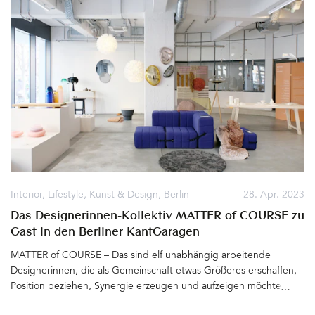
Kräuter- und Rosenbeeten, flachen Betontreppen, Gebäuden
und Terrassen, finden hier regelmäßig Theatervorstellungen und
andere Veranstaltungen statt. Eine schwimmende Insel im
kleineren Becken wird dann als Bühne genutzt. Ein Ort, der in
Erinnerung bleibt&hellip
Interior
,
Lifestyle
,
Kunst & Design
,
Berlin
28. Apr. 2023
Das Designerinnen-Kollektiv MATTER of COURSE zu
Gast in den Berliner KantGaragen
MATTER of COURSE – Das sind elf unabhängig arbeitende
Designerinnen, die als Gemeinschaft etwas Größeres erschaffen,
Position beziehen, Synergie erzeugen und aufzeigen möchten,
dass Zusammenarbeit und ein großer Schatz an Erfahrung zu