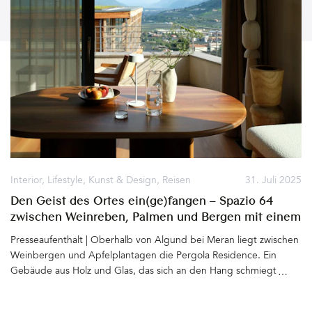
Interior
,
Lifestyle
,
Kunst & Design
,
Reisen
31. Juli 2025
Den Geist des Ortes ein(ge)fangen – Spazio 64
zwischen Weinreben, Palmen und Bergen mit einem
Loft, designed by Hannes Peer
Presseaufenthalt | Oberhalb von Algund bei Meran liegt zwischen
Weinbergen und Apfelplantagen die Pergola Residence. Ein
Gebäude aus Holz und Glas, das sich an den Hang schmiegt und
mit diesem zu verschmelzen scheint. Bereits vor zwei Jahrzehnten
entwarf der renommierte Architekt Matteo Thun für Ruth und