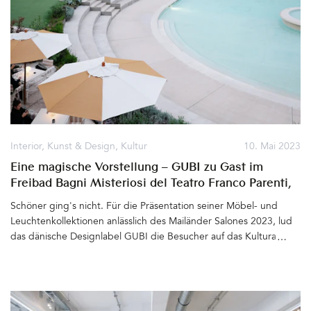
und wie sieht es in den Häusern und Wohnungen aus? Fabian
Freytag reist viel, bringt Ideen von überall auf der Erde mit nach
Hause und setzt seine Ideen in Wohnwelten und Design-Stories
um, in denen Möbel, Accessoires und Textilien die
Hauptdarsteller sind&hellip
Interior
,
Kunst & Design
,
Kultur
10. Mai 2023
Eine magische Vorstellung – GUBI zu Gast im
Freibad Bagni Misteriosi del Teatro Franco Parenti,
Milano
Schöner ging's nicht. Für die Präsentation seiner Möbel- und
Leuchtenkollektionen anlässlich des Mailänder Salones 2023, lud
das dänische Designlabel GUBI die Besucher auf das Kulturareal
Bagni Misteriosi del Teatro Franco Parenti in Porta Nova:
Architektonisches Juwel aus den 1930er Jahren mit Palazzina,
Theater und zwei großen Wasserbecken, die im Winter zur
Eisbahn und im Sommer zum Freibad werden. Umsäumt von