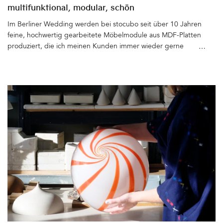
multifunktional, modular, schön
Im Berliner Wedding werden bei stocubo seit über 10 Jahren
feine, hochwertig gearbeitete Möbelmodule aus MDF-Platten
produziert, die ich meinen Kunden immer wieder gerne
empfehle. Die Cubes aus PEFC zertifiziertem Holz gibt es in
verschiedenen Größen, Breiten, Tiefen und Farben. Das
Modulsystem ist zeitlos, langlebig und vielseitig einsetzbar. Ob als
Bücher- oder Flurregal, Sideboard oder Sitzbank mit Türen oder
Schubladen, als Rollcontainer für das Büro oder als Nachttisch.
Die Cubes werden aus der Manufaktur direkt zum Kunden
geliefert und müssen dort nur noch gestapelt und mit
Verbindungsklammern (aus Kunststoff oder Alu) oder
Wandschienen fixiert werden. Neu im Sortiment ist der 3-in-1-
kiezladen. Ein Kinderspielzeug und -möbelstück, das sich im
Handumdrehen vom Kaufladen in eine Spielküche und später,
wenn die Kinder größer werden, in ein Wandregal verwandeln
lässt. Ein Produkt, drei Einsatzmöglichkeiten. Der kiezladen
besteht aus Cubes mit 17,8 cm Tiefe und beansprucht somit nur
wenig Platz. Der Clou – und daher besonders nachhaltig – die
Holzbretter der schmaleren Cubes fallen als Restmaterial bei der