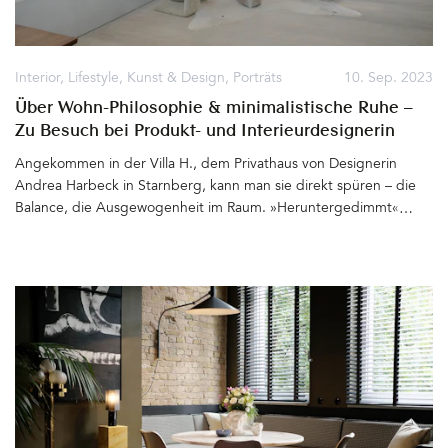
Interior
,
Lifestyle
,
Kunst & Design
,
Porträts
10. Sep. 2023
Über Wohn-Philosophie & minimalistische Ruhe –
Zu Besuch bei Produkt- und Interieurdesignerin
Andrea Harbeck von .PEAM, Starnberg
Angekommen in der Villa H., dem Privathaus von Designerin
Andrea Harbeck in Starnberg, kann man sie direkt spüren – die
Balance, die Ausgewogenheit im Raum. »Heruntergedimmt«, so
beschreibt die Gastgeberin ihre Designsprache, ihre Philosophie,
wenn es um das Thema Wohnen geht. Andrea Harbeck erschafft
Interieurs, die eine minimalistische Ruhe ausstrahlen, die (meist)
monochrom gestaltet sind und doch sehr lebendig wirken. Durch
Holz und Stahl, Maserungen, Haptik, Oberflächen, neutrale
Farben, Felle, Leder – alles nahe an der Natur gedacht und dem
Menschen, der zu Hause durchatmen, zur Ruhe kommen und den
»Alltagslärm« draußen lassen möchte. In der Villa H., die nach
eben diesen Prinzipien von ihr gestaltet wurde, finden Andrea
Harbeck und ihre Familie das Gegengewicht zum sonst schnellen