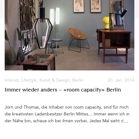
Interior
,
Lifestyle
,
Kunst & Design
,
Berlin
20. Jan. 2016
Immer wieder anders – »room capacity« Berlin
Jörn und Thomas, die Inhaber von room capacity, sind für mich
die kreativsten Ladenbesitzer Berlin Mittes… Immer wenn ich in
der Nähe bin, schaue ich bei ihnen vorbei. Jedes Mal sieht der
Showroom anders aus. Ständig wird umgeräumt, neu inszeniert
und gerade Eingetroffenes mit Vorhandenem arrangiert. Viele