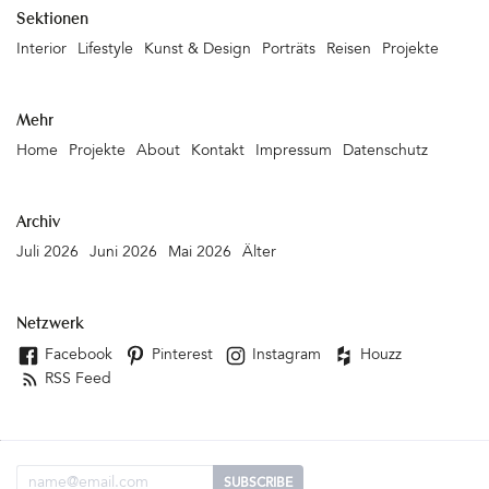
Team setzen Eure Ideen gerne um. Leuchtschriften können auch
Sektionen
problemlos verschickt werden. NeonBär, Kollwitzstraße 48, 10405
Interior
Lifestyle
Kunst & Design
Porträts
Reisen
Projekte
Berlin, Telefon: 030-44 03 12 4&hellip
Mehr
Home
Projekte
About
Kontakt
Impressum
Datenschutz
Archiv
Juli 2026
Juni 2026
Mai 2026
Älter
Netzwerk
Facebook
Pinterest
Instagram
Houzz
RSS Feed
Email Adresse
SUBSCRIBE