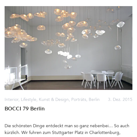
Stücke sind, kaum haben sie einen Platz im Laden gefunden, ganz
schnell wieder verkauft. Grund genug, alles wieder
umzudekorieren. Wer weiß, ob beim nächsten Mal die Wand im
Eingangsbereich noch blau ist und die coolen Pendelleuchten
von Nordlux noch zu haben sind... room capacity, Linienstraße
150, 10115 Berlin und auf Facebook Di – Sa von 13.00 bis 19.00
Uhr Über room capacity habe ich bereits hier und hier berichtet.
Im Buch »Berlin's Finest: 50 inspirierende Designläden« sind die
Jungs auch zu finden&hellip
Interior
,
Lifestyle
,
Kunst & Design
,
Porträts
,
Berlin
3. Dez. 2015
BOCCI 79 Berlin
Die schönsten Dinge entdeckt man so ganz nebenbei… So auch
kürzlich. Wir fuhren zum Stuttgarter Platz in Charlottenburg,