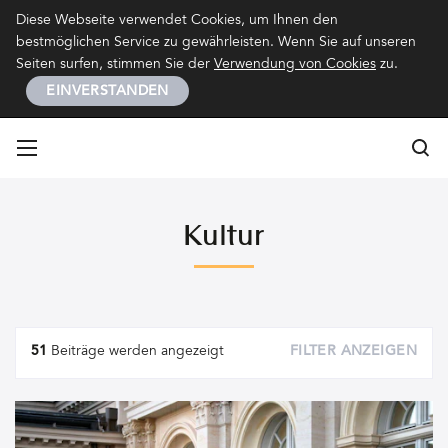
Kontakt
Impressum
Datenschutz
Diese Webseite verwendet Cookies, um Ihnen den
bestmöglichen Service zu gewährleisten. Wenn Sie auf unseren
Seiten surfen, stimmen Sie der
Verwendung von Cookies
zu.
EINVERSTANDEN
Su
Su
Kultur
Artikel
51
Beiträge werden angezeigt
FILTER ANZEIGEN