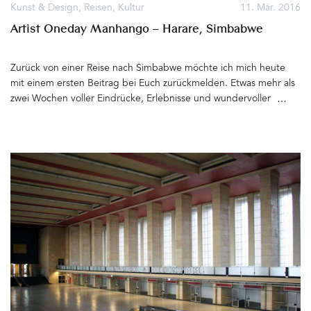
Ihr auf der Webseite der EVENTAGENTEN. Eure
Kunst & Design
,
Reisen
,
Kultur
11. Mär. 2016
Ansprechpartner: Mika C. Nixdorf und Tim Felix Dreske&hellip
Artist Oneday Manhango – Harare, Simbabwe
Zurück von einer Reise nach Simbabwe möchte ich mich heute
mit einem ersten Beitrag bei Euch zurückmelden. Etwas mehr als
zwei Wochen voller Eindrücke, Erlebnisse und wundervoller
Begegnungen liegen hinter uns. Unsere Freunde in Harare, die
für den Auswärtigen Dienst arbeiten, waren die besten und
liebsten Gastgeber, die Ihr Euch vorstellen könnt. Sie brachten
uns ihre vorläufige Heimat in so vielen Facetten nahe, dass ich
nicht weiß, wo ich mit den Erzählungen beginnen soll. Fest steht –
Bis vor kurzem hatte ich unter Simbabwe ein Land im Kopf, das
von einem Despoten regiert wird, wo Wirtschaftskrise, Dürre und
Armut herrschen und tausende weiße Farmer oder
Großgrundbesitzer seit dem Jahr 2000 enteignet wurden… Nun
hatten wir die Chance, uns selbst einen (zu kurzen) Eindruck von
der ehemaligen Kornkammer Afrikas und bis 1980 Kolonialmacht
Rhodesien zu verschaffen. Wir diskutierten viele Abende lang
über die schwierige politische Situation des Mugabe-Landes,