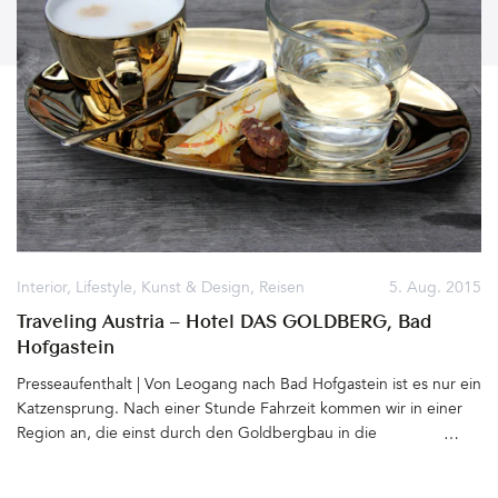
Interior
,
Lifestyle
,
Kunst & Design
,
Reisen
5. Aug. 2015
Traveling Austria – Hotel DAS GOLDBERG, Bad
Hofgastein
Presseaufenthalt | Von Leogang nach Bad Hofgastein ist es nur ein
Katzensprung. Nach einer Stunde Fahrzeit kommen wir in einer
Region an, die einst durch den Goldbergbau in die
Geschichtsbücher einging: Das Gasteinertal. 55 Almen, Berge
zum Skifahren im Winter und Wandern im Sommer,