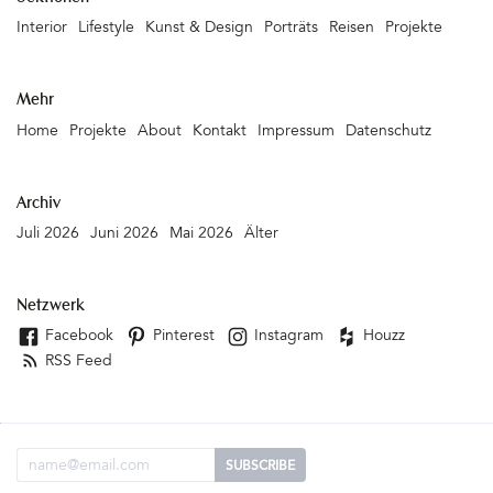
stimmig und wohl durchdacht. Gemütlich, luxuriös und modern.
Interior
Lifestyle
Kunst & Design
Porträts
Reisen
Projekte
Einfach wunderschön... Vielen Dank, Orietta und Franco! Relais
Corte Guastalla, Via Guastalla Vecchia 11, 37060 Sona - Verona
(Italy), Tel: 0039 045 609561&hellip
Mehr
Home
Projekte
About
Kontakt
Impressum
Datenschutz
Archiv
Juli 2026
Juni 2026
Mai 2026
Älter
Netzwerk
Facebook
Pinterest
Instagram
Houzz
RSS Feed
Email Adresse
SUBSCRIBE