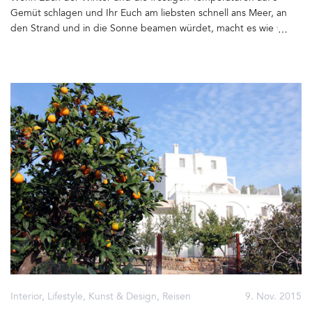
de Sa Riera, die im Wind wehenden weißen Vorhänge der
Gemüt schlagen und Ihr Euch am liebsten schnell ans Meer, an
Sitznischen, die Wärme der Frühlingssonne und unsere kleine
den Strand und in die Sonne beamen würdet, macht es wie wir
Suite für die Familie mit eigener Terrasse und Waschbecken aus
und fliegt für ein Wochenende nach Barcelona. Letzten
Stein. Morgens wartet ein Frühstücksbuffet mit süßen Teilchen,
Donnerstag war es grau und eiskalt in Berlin. Ich scrollte durch
Brot, Käse, Wurst, Joghurt, Müsli, frischem Obst und bei Bedarf
die Wetter App auf meinem Telefon. Barcelona – 20° Grad.
auch frisch zubereiteten Eiern auf Euch. Sitzen könnt Ihr entweder
Vorhersage für das Wochenende – sommerlich warm, Sonne-
am großen Gemeinschaftstisch, auf den Sofas oder an den
Wolken-Mix und weit und breit kein Niederschlag… Günstige
Tischen mit den schicken Vintage-Stühlen vor dem Kaminfeuer.
Flüge gesucht, gefunden, Hotel angefragt und am Freitag
Wir lieben Palma. Die Altstadt, die engen Gassen und großen
Morgen um 9.35 Uhr bereits im Flieger. Verrückt? Nein. Ein
Alleen, die Plätze, Kirchen, Cafés und Tapas Bars. Ende Januar,
Traum. Schon beim Verlassen des Flugzeugs strahlt uns die
Anfang Februar gehört die Stadt noch den Einheimischen. Es
wärmende Sonne ins Gesicht. Nur mit Handgepäck fahren wir mit
gibt kaum Touristen oder Reisebusse, das Mietauto kostet keine
dem Flughafenbus in die Stadt. Ich liebe Barcelona. Die schönen
10 Euro am Tag und das Klima ist perfekt zum in den Tag hinein
Häuser, Alleen (ohne Laub) und Straßencafés flogen an uns
leben. Fährt man hinaus auf's Land, blühen dort schon die
vorbei, das Stadtleben war im vollem Gang. Plaça Espanya, Gran
Mandelbäume und die Bauern bestellen ihre Äcker. Wie schön.
Via – Urgell, Palma Universitat und schließlich Plaça Catalunya. Der
HM Balanguera, Carrer de la Balanguera 37, 07011 Palma, Illes
große Springbrunnen auf dem Platz begrüßt uns mit seiner
Balears, Spanien, Tel: +34 971 45 61 5&hellip
beeindruckenden Fontäne. Der Wind sprüht Wassertropfen auf
unsere Gesichter. Wir laufen zu unserem Hotel in der Carrer de
Girona. 15 Minuten Fußweg, die wir genießen. Unglaublich. Wir
Interior
,
Lifestyle
,
Kunst & Design
,
Reisen
9. Nov. 2015
sind viel zu warm angezogen, holen unsere Sonnenbrillen aus den