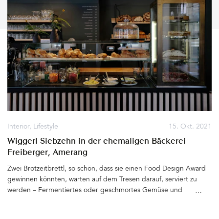
Interior
,
Lifestyle
15. Okt. 2021
Wiggerl Siebzehn in der ehemaligen Bäckerei
Freiberger, Amerang
Zwei Brotzeitbrettl, so schön, dass sie einen Food Design Award
gewinnen könnten, warten auf dem Tresen darauf, serviert zu
werden – Fermentiertes oder geschmortes Gemüse und
Sprossen in knalligen Farben, Schinken, Bresaola und Salami (aus
Südtirol), gerollt und mit Saaten bestreut, Ziegenkäse, dreierlei