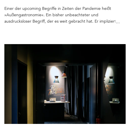
Einer der upcoming Begriffe in Zeiten der Pandemie heißt
»Außengastronomie«. Ein bisher unbeachteter und
ausdrucksloser Begriff, der es weit gebracht hat. Er impliziert die
fast nicht mehr vorstellbare Freude, endlich nicht nur draußen bei
einem Spaziergang einen Coffee to go zu genießen oder sich mit
einem Freund (oder Freundin) und einem Spritz im Plastikbecher
irgendwo auf der Straße oder Grünfläche herum zu drücken.
Außengastronomie heißt Freiheit und ist gleichzusetzen mit dem
Beginn eines neuen Post-Lockdown-Lebens in Verbindung mit
den drei Gs – geimpft (2x), getestet oder genesen (dr)außen
Gast zu sein, in einer Tasse einen Kaffee, einen Drink im Glas oder
Kulinarisches auf einem echten Teller genießen zu dürfen.
Unseren ersten Cappuccino am Tag der Wiedereröffnung der
Gastro-Außenbereiche, trinken wir im neuen frank Café in
Prenzlauer Berg. Marc Oliver Mansaray und Daniel Scheppan, die
bereits mit ihrem Kink (Restaurant & Bar) den Berliner Pfefferberg
um einen schönen Berliner Gastro-Ort bereichern, betreiben seit
einem Monat auch ein Kaffeehaus – gleich nebenan und im
kinkbekannten Stil. Räume aus dem 19. Jahrhundert, cooles