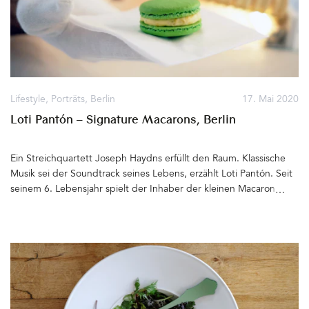
Lifestyle
,
Porträts
,
Berlin
17. Mai 2020
Loti Pantón – Signature Macarons, Berlin
Ein Streichquartett Joseph Haydns erfüllt den Raum. Klassische
Musik sei der Soundtrack seines Lebens, erzählt Loti Pantón. Seit
seinem 6. Lebensjahr spielt der Inhaber der kleinen Macarons-
Manufaktur Geige. Geboren in Tel Aviv, lebt Loti für die Musik,
macht seinen Bachelor im Hauptfach Geige und zieht
anschließend nach Berlin. Hier fasst er spontan den Entschluss,
das Instrument erst einmal im Kasten zu lassen. Freunde
schenken Loti zum Geburtstag ein Buch mit den schwersten
Rezepten der Welt. Er nimmt sich das süße Konfekt aus
Frankreich vor – Macarons. Eine echte Herausforderung.