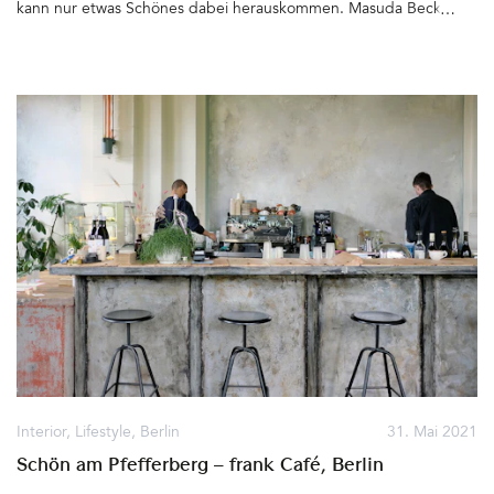
Gastgebersein. Schon jetzt ist das neue Kaffeehaus Treffpunkt
kann nur etwas Schönes dabei herauskommen. Masuda Becker ist
von Einheimischen und Freunden guten Kaffees, die auch von
Geschäftsfrau, Marketingexpertin, Kaffeeliebhaberin,
weiter her kommen. Die alte Freiberger Bäckerei liegt zudem an
ausgesprochener Familienmensch, unglaubliche Netzwerkerin
der Fahrradroute Wasserburg –Traunstein. Der ideale Ort, um
und lebt in Berlins grünem Stadtteil Lichterfelde West. Ich treffe
Rast zu machen und sich verwöhnen zu lassen. Schön. Wiggerl
sie im neu eröffneten Café Fuchs Curtis auf ein Käsetörtchen und
Siebzehn in der Bäckerei Freiberger, Wasserburger Straße 6,
einen Cappuccino. Zusammen mit Mann, Schwester und
83123 Amerang, Tel: +49 8075 2229988 Geöffnet Mo-Di von 8.00
Schwager wagt sich Masuda noch während des letzten
bis 18.00 Uhr, Do & Fr von 8.00 bis 18.00 Uhr, Samstag &
Lockdowns an ein Projekt, das für alle Beteilgten Neuland ist – Sie
Sonntag & Feiertage von 9.00 bis 17.00 Uhr,
möchten ein Café ins Leben rufen, einen Wohlfühlort und
Mittwoch Ruhetag&hellip
Treffpunkt für Familie und Gäste aus dem Kiez und »aus der
Stadt«. Inspiriert von Coffeeshops, wie sie es in Kapstadt und
anderen Metropolen gibt, soll es eine Art ConceptCafé mit
Selbstbedienung werden, wo man den besten Kaffee der Stadt
und köstliche Leckereien aus »guten« Lebensmitteln erhält&hellip
Interior
,
Lifestyle
,
Berlin
31. Mai 2021
Schön am Pfefferberg – frank Café, Berlin